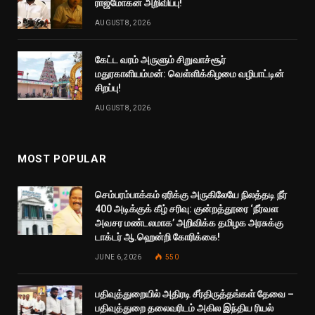
ராஜ்மோகன் அறிவிப்பு!
AUGUST 8, 2026
கேட்ட வரம் அருளும் சிறுவாச்சூர்
மதுரகாளியம்மன்: வெள்ளிக்கிழமை வழிபாட்டின்
சிறப்பு!
AUGUST 8, 2026
MOST POPULAR
செம்பரம்பாக்கம் ஏரிக்கு அருகிலேயே நிலத்தடி நீர்
400 அடிக்குக் கீழ் சரிவு: குன்றத்தூரை ‘நீர்வள
அவசர மண்டலமாக’ அறிவிக்க தமிழக அரசுக்கு
டாக்டர் ஆ.ஹென்றி கோரிக்கை!
JUNE 6, 2026
550
பதிவுத்துறையில் அதிரடி சீர்திருத்தங்கள் தேவை –
பதிவுத்துறை தலைவரிடம் அகில இந்திய ரியல்