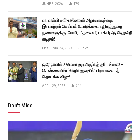
JUNE 5, 2026
479
வடவள்ளி சார்-பதிவாளர் அலுவலகத்தை
இடமாற்றம் செய்யக் கோரிக்கை: பதிவுத்துறை
தலைவருக்கு ‘பெயிரா’ தலைவர் டாக்டர் ஆ.ஹென்றி
கடிதம்!
FEBRUARY 23, 2026
323
ஒரே நாளில் 7 மெகா குடியிருப்புத் திட்டங்கள்! –
சென்னையில் ‘விஐபி ஹவுசிங்’ பிரம்மாண்டத்
தொடக்க விழா!
APRIL 29, 2026
314
Don't Miss