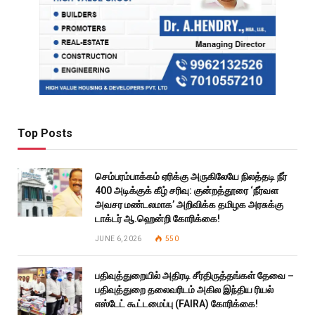
Top Posts
செம்பரம்பாக்கம் ஏரிக்கு அருகிலேயே நிலத்தடி நீர்
400 அடிக்குக் கீழ் சரிவு: குன்றத்தூரை ‘நீர்வள
அவசர மண்டலமாக’ அறிவிக்க தமிழக அரசுக்கு
டாக்டர் ஆ.ஹென்றி கோரிக்கை!
JUNE 6, 2026
550
பதிவுத்துறையில் அதிரடி சீர்திருத்தங்கள் தேவை –
பதிவுத்துறை தலைவரிடம் அகில இந்திய ரியல்
எஸ்டேட் கூட்டமைப்பு (FAIRA) கோரிக்கை!