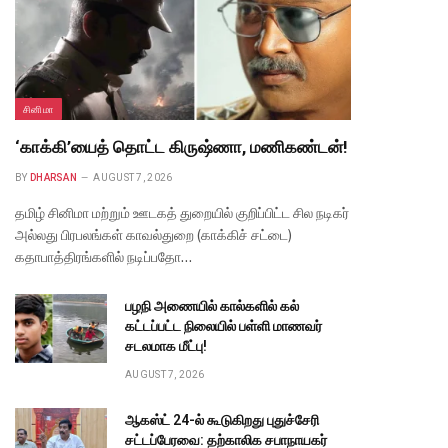
சினிமா
‘காக்கி’யைத் தொட்ட கிருஷ்ணா, மணிகண்டன்!
BY
DHARSAN
AUGUST 7, 2026
தமிழ் சினிமா மற்றும் ஊடகத் துறையில் குறிப்பிட்ட சில நடிகர்
அல்லது பிரபலங்கள் காவல்துறை (காக்கிச் சட்டை)
கதாபாத்திரங்களில் நடிப்பதோ…
பழநி அணையில் கால்களில் கல்
கட்டப்பட்ட நிலையில் பள்ளி மாணவர்
சடலமாக மீட்பு!
AUGUST 7, 2026
ஆகஸ்ட் 24-ல் கூடுகிறது புதுச்சேரி
சட்டப்பேரவை: தற்காலிக சபாநாயகர்