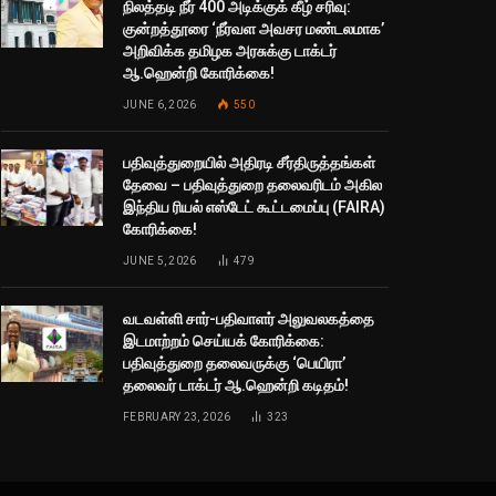
நிலத்தடி நீர் 400 அடிக்குக் கீழ் சரிவு:
குன்றத்தூரை ‘நீர்வள அவசர மண்டலமாக’
அறிவிக்க தமிழக அரசுக்கு டாக்டர்
ஆ.ஹென்றி கோரிக்கை!
JUNE 6, 2026
550
பதிவுத்துறையில் அதிரடி சீர்திருத்தங்கள்
தேவை – பதிவுத்துறை தலைவரிடம் அகில
இந்திய ரியல் எஸ்டேட் கூட்டமைப்பு (FAIRA)
கோரிக்கை!
JUNE 5, 2026
479
வடவள்ளி சார்-பதிவாளர் அலுவலகத்தை
இடமாற்றம் செய்யக் கோரிக்கை:
பதிவுத்துறை தலைவருக்கு ‘பெயிரா’
தலைவர் டாக்டர் ஆ.ஹென்றி கடிதம்!
FEBRUARY 23, 2026
323