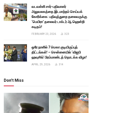
வடவள்ளி சார்-பதிவாளர்
அலுவலகத்தை இடமாற்றம் செய்யக்
கோரிக்கை: பதிவுத்துறை தலைவருக்கு
‘பெயிரா’ தலைவர் டாக்டர் ஆ.ஹென்றி
கடிதம்!
FEBRUARY 23, 2026
323
ஒரே நாளில் 7 மெகா குடியிருப்புத்
திட்டங்கள்! – சென்னையில் ‘விஐபி
ஹவுசிங்’ பிரம்மாண்டத் தொடக்க விழா!
APRIL 29, 2026
314
Don't Miss