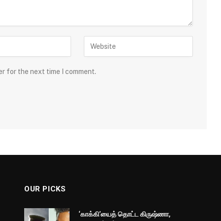
er for the next time I comment.
OUR PICKS
‘காக்கி’யைத் தொட்ட கிருஷ்ணா,