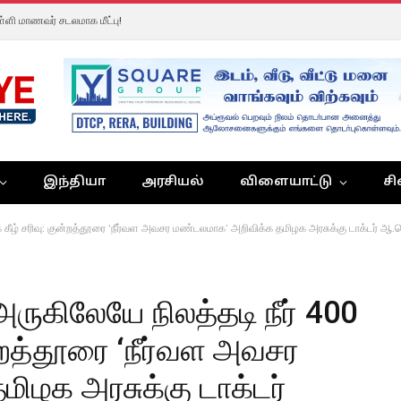
ள்ளி மாணவர் சடலமாக மீட்பு!
இந்தியா
அரசியல்
விளையாட்டு
சி
குக் கீழ் சரிவு: குன்றத்தூரை ‘நீர்வள அவசர மண்டலமாக’ அறிவிக்க தமிழக அரசுக்கு டாக்டர் 
 அருகிலேயே நிலத்தடி நீர் 400
ுன்றத்தூரை ‘நீர்வள அவசர
ிழக அரசுக்கு டாக்டர்