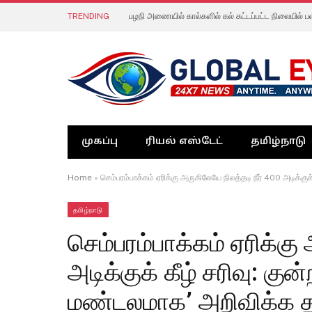
TRENDING
பழநி அணையில் கால்களில் கல் கட்டப்பட்ட நிலையில் ப
முகப்பு
ரியல் எஸ்டேட்
தமிழ்நாடு
Home
»
செம்பரம்பாக்கம் ஏரிக்கு அருகிலேயே நிலத்தடி நீர் 400 அடிக்
தமிழ்நாடு
செம்பரம்பாக்கம் ஏரிக்கு
அடிக்குக் கீழ் சரிவு: க
மண்டலமாக’ அறிவிக்க தம