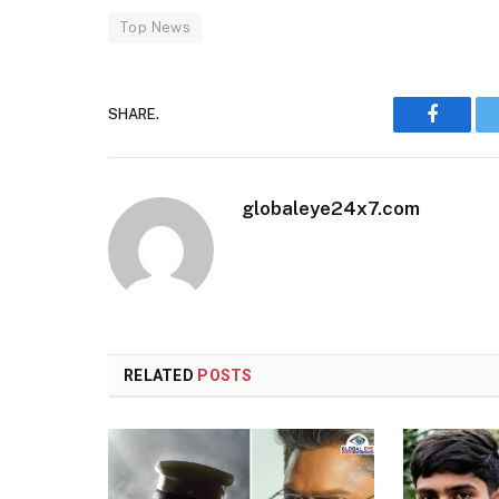
Top News
SHARE.
Faceboo
globaleye24x7.com
RELATED
POSTS