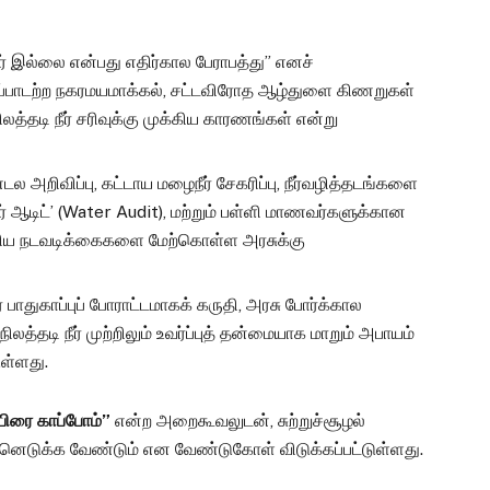
ர் இல்லை என்பது எதிர்கால பேராபத்து” எனச்
ட்டுப்பாடற்ற நகரமயமாக்கல், சட்டவிரோத ஆழ்துளை கிணறுகள்
ிலத்தடி நீர் சரிவுக்கு முக்கிய காரணங்கள் என்று
 அறிவிப்பு, கட்டாய மழைநீர் சேகரிப்பு, நீர்வழித்தடங்களை
ர் ஆடிட்’ (Water Audit), மற்றும் பள்ளி மாணவர்களுக்கான
 முக்கிய நடவடிக்கைகளை மேற்கொள்ள அரசுக்கு
 பாதுகாப்புப் போராட்டமாகக் கருதி, அரசு போர்க்கால
ிலத்தடி நீர் முற்றிலும் உவர்ப்புத் தன்மையாக மாறும் அபாயம்
ுள்ளது.
யிரை காப்போம்”
என்ற அறைகூவலுடன், சுற்றுச்சூழல்
்னெடுக்க வேண்டும் என வேண்டுகோள் விடுக்கப்பட்டுள்ளது.