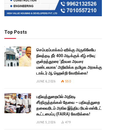
Top Posts
செம்பரம்பாக்கம் ஏரிக்கு அருகிலேயே
நிலத்தடி நீர் 400 அடிக்குக் கீழ் சரிவு:
குன்றத்தூரை ‘நீர்வள அவசர
மண்டலமாக’ அறிவிக்க தமிழக அரசுக்கு
டாக்டர் ஆ.ஹென்றி கோரிக்கை!
JUNE 6, 2026
550
பதிவுத்துறையில் அதிரடி
சீர்திருத்தங்கள் தேவை – பதிவுத்துறை
தலைவரிடம் அகில இந்திய ரியல் எஸ்டேட்
கூட்டமைப்பு (FAIRA) கோரிக்கை!
JUNE 5, 2026
479