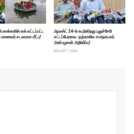
கால்களில் கல் கட்டப்பட்ட
ஆகஸ்ட் 24-ல் கூடுகிறது புதுச்சேரி
ி மாணவர் சடலமாக மீட்பு!
சட்டப்பேரவை: தற்காலிக சபாநாயகர்
அன்பழகன் அறிவிப்பு!
AUGUST 7, 2026