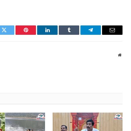
k
Twitter
Pinterest
LinkedIn
Tumblr
Telegram
Email
Websi