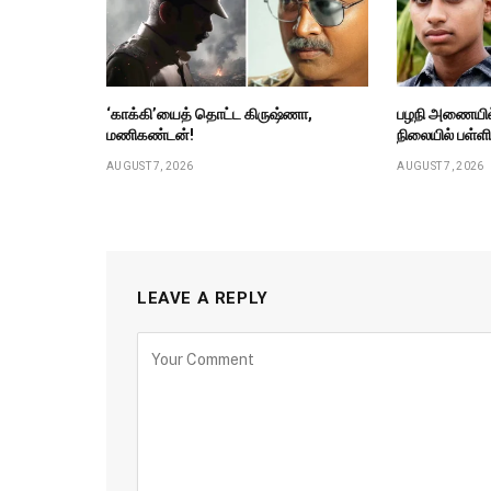
‘காக்கி’யைத் தொட்ட கிருஷ்ணா,
பழநி அணையில் 
மணிகண்டன்!
நிலையில் பள்ள
AUGUST 7, 2026
AUGUST 7, 2026
LEAVE A REPLY