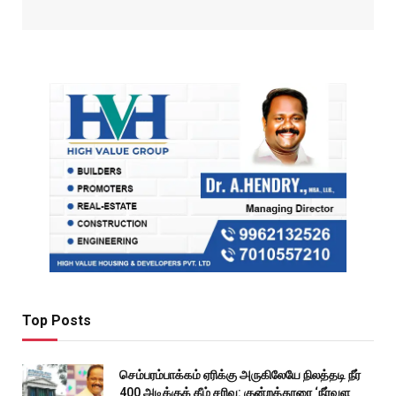
Top Posts
செம்பரம்பாக்கம் ஏரிக்கு அருகிலேயே நிலத்தடி நீர்
400 அடிக்குக் கீழ் சரிவு: குன்றத்தூரை ‘நீர்வள