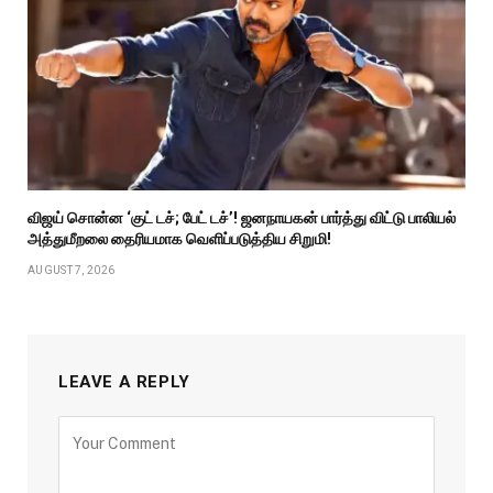
விஜய் சொன்ன ‘குட் டச்; பேட் டச்’! ஜனநாயகன் பார்த்து விட்டு பாலியல்
அத்துமீறலை தைரியமாக வெளிப்படுத்திய சிறுமி!
AUGUST 7, 2026
LEAVE A REPLY