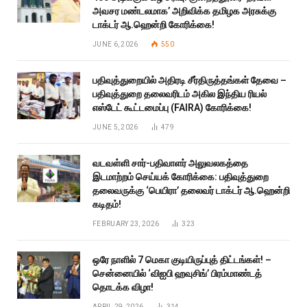
அவசர மண்டலமாக’ அறிவிக்க தமிழக அரசுக்கு
டாக்டர் ஆ.ஹென்றி கோரிக்கை!
JUNE 6, 2026
550
பதிவுத்துறையில் அதிரடி சீர்திருத்தங்கள் தேவை –
பதிவுத்துறை தலைவரிடம் அகில இந்திய ரியல்
எஸ்டேட் கூட்டமைப்பு (FAIRA) கோரிக்கை!
JUNE 5, 2026
479
வடவள்ளி சார்-பதிவாளர் அலுவலகத்தை
இடமாற்றம் செய்யக் கோரிக்கை: பதிவுத்துறை
தலைவருக்கு ‘பெயிரா’ தலைவர் டாக்டர் ஆ.ஹென்றி
கடிதம்!
FEBRUARY 23, 2026
323
ஒரே நாளில் 7 மெகா குடியிருப்புத் திட்டங்கள்! –
சென்னையில் ‘விஐபி ஹவுசிங்’ பிரம்மாண்டத்
தொடக்க விழா!
APRIL 29, 2026
314