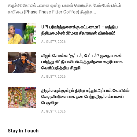
திருச்சி: கோயில் யானை ஒன்று பாகன் கொடுத்த ‘பேஸ் பேஸ் பில்டர்
காபி’யை (Phase Phase Filter Coffee) மிகுந்த…
UPI பரிவர்த்தனைக்கு கட்டணமா? – மத்திய
நிதியமைச்சர் நிர்மலா சீதாராமன் விளக்கம்!
AUGUST 7, 2026
விஜய் சொன்ன ‘குட் டச்; பேட் டச்’! ஜனநாயகன்
பார்த்து விட்டு பாலியல் அத்துமீறலை தைரியமாக
வெளிப்படுத்திய சிறுமி!
AUGUST 7, 2026
திருக்கழுக்குன்றம் திரிபுர சுந்தரி அம்பாள் கோயிலில்
வெகுவிமரிசையாக நடைபெற்ற திருக்கல்யாணப்
பெருவிழா!
AUGUST 7, 2026
Stay In Touch