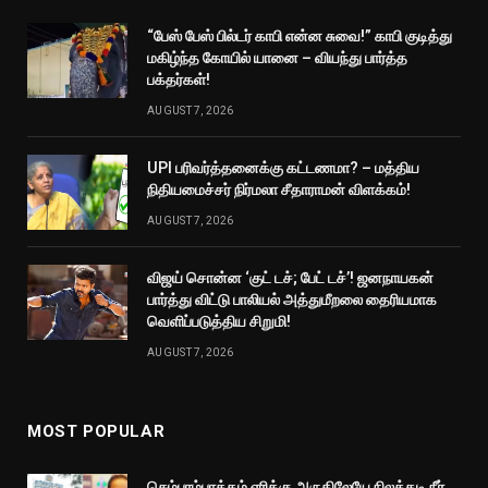
“பேஸ் பேஸ் பில்டர் காபி என்ன சுவை!” காபி குடித்து
மகிழ்ந்த கோயில் யானை – வியந்து பார்த்த
பக்தர்கள்!
AUGUST 7, 2026
UPI பரிவர்த்தனைக்கு கட்டணமா? – மத்திய
நிதியமைச்சர் நிர்மலா சீதாராமன் விளக்கம்!
AUGUST 7, 2026
விஜய் சொன்ன ‘குட் டச்; பேட் டச்’! ஜனநாயகன்
பார்த்து விட்டு பாலியல் அத்துமீறலை தைரியமாக
வெளிப்படுத்திய சிறுமி!
AUGUST 7, 2026
MOST POPULAR
செம்பரம்பாக்கம் ஏரிக்கு அருகிலேயே நிலத்தடி நீர்