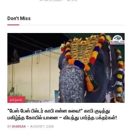
Don't Miss
தமிழ்நாடு
“பேஸ் பேஸ் பில்டர் காபி என்ன சுவை!” காபி குடித்து
மகிழ்ந்த கோயில் யானை – வியந்து பார்த்த பக்தர்கள்!
BY
DHARSAN
AUGUST 7, 2026