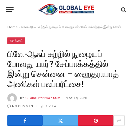
Home
»
பிளே-ஆஃப் சுற்றில் நுழையப் போவது யார்? சேப்பாக்கத்தில் இன்று சென்னை – ஹைதராபாத் அணிகள் பலப்பரீட்சை!
கிரிக்கெட்
பிளே-ஆஃப் சுற்றில் நுழையப்
போவது யார்? சேப்பாக்கத்தில்
இன்று சென்னை – ஹைதராபாத்
அணிகள் பலப்பரீட்சை!
BY
GLOBALEYE24X7.COM
MAY 18, 2026
NO COMMENTS
1
VIEWS