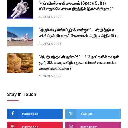
“ஏன் விண்வெளி உடைகள் (Space Suits)
எப்போதும் வெள்ளை நிறத்தில் இருக்கின்றன?”
AUGUST 6, 2026
“திருச்சி டூ சிங்கப்பூர் & ஷார்ஜா!” – ஏர் இந்தியா
எக்ஸ்பிரஸ் விமானச் சேவைகள் அதிரடி அதிகரிப்பு!
AUGUST 6, 2026
“ஆபத்பாந்தவன் தங்கம்!” – 2-3 நாட்களில் சவரன்
ரூ.4,000 வரை எகிறிய தங்க விலை! உலகளாவிய
காரணங்கள் என்ன?
AUGUST 6, 2026
Stay In Touch
Facebook
Twitter
Pinterest
Instagram