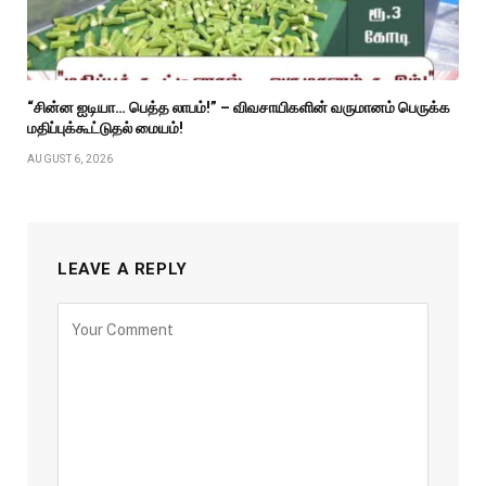
“சின்ன ஐடியா… பெத்த லாபம்!” – விவசாயிகளின் வருமானம் பெருக்க
மதிப்புக்கூட்டுதல் மையம்!
AUGUST 6, 2026
LEAVE A REPLY