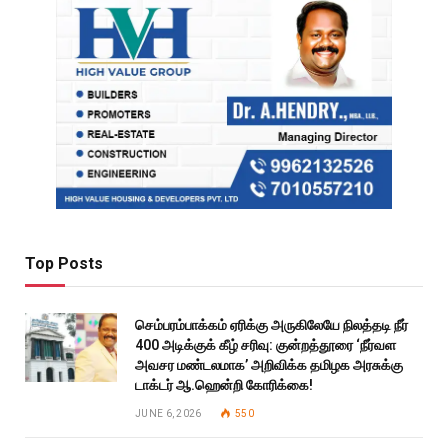
Top Posts
செம்பரம்பாக்கம் ஏரிக்கு அருகிலேயே நிலத்தடி நீர்
400 அடிக்குக் கீழ் சரிவு: குன்றத்தூரை ‘நீர்வள
அவசர மண்டலமாக’ அறிவிக்க தமிழக அரசுக்கு
டாக்டர் ஆ.ஹென்றி கோரிக்கை!
JUNE 6, 2026
550