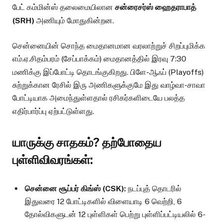
பேட் கம்மின்ஸ் தலைமையிலான
சன்ரைசர்ஸ் ஹைதராபாத்
(SRH)
அணியும் மோதுகின்றன.
சென்னையின் சொந்த மைதானமான வரலாற்றுச் சிறப்புமிக்க
எம்.ஏ.சிதம்பரம் (சேப்பாக்கம்) மைதானத்தில் இரவு 7:30
மணிக்கு இப்போட்டி தொடங்குகிறது.
பிளே-ஆஃப் (Playoffs)
சுற்றுக்கான ரேசில் இரு அணிகளுக்குமே இது வாழ்வா-சாவா
போட்டியாக அமைந்துள்ளதால் ரசிகர்களிடையே பலத்த
எதிர்பார்ப்பு ஏற்பட்டுள்ளது.
யாருக்கு சாதகம்? தற்போதைய
புள்ளிவிவரங்கள்:
சென்னை சூப்பர் கிங்ஸ் (CSK):
நடப்புத் தொடரில்
இதுவரை 12 போட்டிகளில் விளையாடி 6 வெற்றி, 6
தோல்விகளுடன் 12 புள்ளிகள் பெற்று புள்ளிப்பட்டியலில் 6-