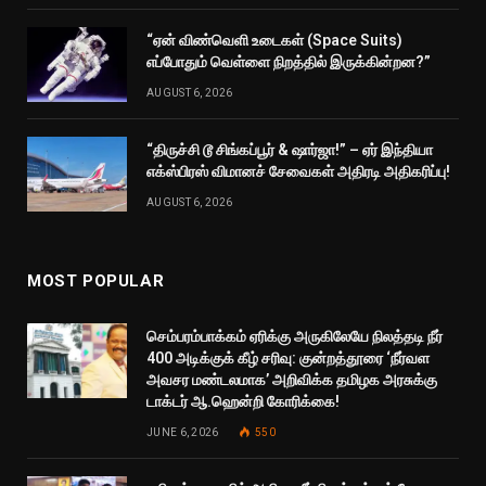
“ஏன் விண்வெளி உடைகள் (Space Suits)
எப்போதும் வெள்ளை நிறத்தில் இருக்கின்றன?”
AUGUST 6, 2026
“திருச்சி டூ சிங்கப்பூர் & ஷார்ஜா!” – ஏர் இந்தியா
எக்ஸ்பிரஸ் விமானச் சேவைகள் அதிரடி அதிகரிப்பு!
AUGUST 6, 2026
MOST POPULAR
செம்பரம்பாக்கம் ஏரிக்கு அருகிலேயே நிலத்தடி நீர்
400 அடிக்குக் கீழ் சரிவு: குன்றத்தூரை ‘நீர்வள
அவசர மண்டலமாக’ அறிவிக்க தமிழக அரசுக்கு
டாக்டர் ஆ.ஹென்றி கோரிக்கை!
JUNE 6, 2026
550