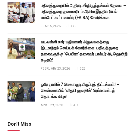
பதிவுத்துறையில் அதிரடி சீர்திருத்தங்கள் தேவை –
பதிவுத்துறை தலைவரிடம் அகில இந்திய ரியல்
எஸ்டேட் கூட்டமைப்பு (FAIRA) கோரிக்கை!
JUNE 5, 2026
479
வடவள்ளி சார்-பதிவாளர் அலுவலகத்தை
இடமாற்றம் செய்யக் கோரிக்கை: பதிவுத்துறை
தலைவருக்கு ‘பெயிரா’ தலைவர் டாக்டர் ஆ.ஹென்றி
கடிதம்!
FEBRUARY 23, 2026
323
ஒரே நாளில் 7 மெகா குடியிருப்புத் திட்டங்கள்! –
சென்னையில் ‘விஐபி ஹவுசிங்’ பிரம்மாண்டத்
தொடக்க விழா!
APRIL 29, 2026
314
Don't Miss