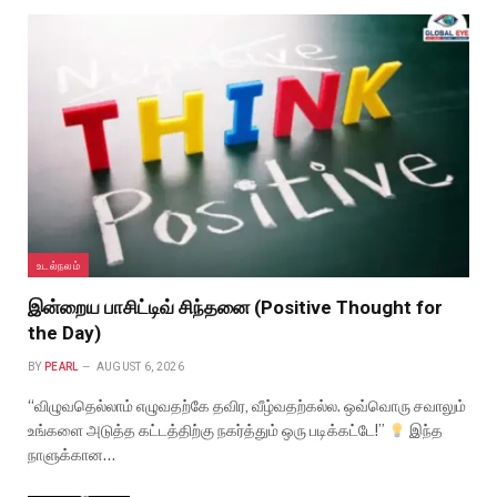
உடல்நலம்
இன்றைய பாசிட்டிவ் சிந்தனை (Positive Thought for
the Day)
BY
PEARL
AUGUST 6, 2026
“விழுவதெல்லாம் எழுவதற்கே தவிர, வீழ்வதற்கல்ல. ஒவ்வொரு சவாலும்
உங்களை அடுத்த கட்டத்திற்கு நகர்த்தும் ஒரு படிக்கட்டே!”
இந்த
நாளுக்கான…