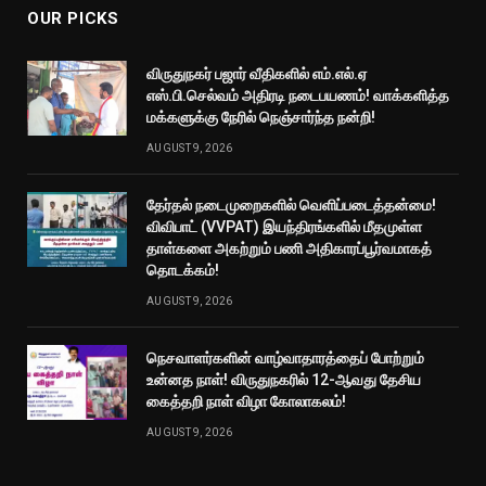
OUR PICKS
விருதுநகர் பஜார் வீதிகளில் எம்.எல்.ஏ
எஸ்.பி.செல்வம் அதிரடி நடைபயணம்! வாக்களித்த
மக்களுக்கு நேரில் நெஞ்சார்ந்த நன்றி!
AUGUST 9, 2026
தேர்தல் நடைமுறைகளில் வெளிப்படைத்தன்மை!
விவிபாட் (VVPAT) இயந்திரங்களில் மீதமுள்ள
தாள்களை அகற்றும் பணி அதிகாரப்பூர்வமாகத்
தொடக்கம்!
AUGUST 9, 2026
நெசவாளர்களின் வாழ்வாதாரத்தைப் போற்றும்
உன்னத நாள்! விருதுநகரில் 12-ஆவது தேசிய
கைத்தறி நாள் விழா கோலாகலம்!
AUGUST 9, 2026