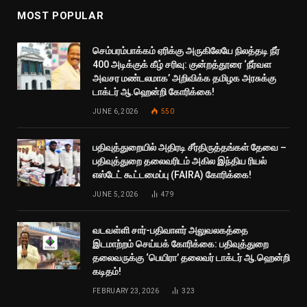
MOST POPULAR
செம்பரம்பாக்கம் ஏரிக்கு அருகிலேயே நிலத்தடி நீர்
400 அடிக்குக் கீழ் சரிவு: குன்றத்தூரை ‘நீர்வள
அவசர மண்டலமாக’ அறிவிக்க தமிழக அரசுக்கு
டாக்டர் ஆ.ஹென்றி கோரிக்கை!
JUNE 6, 2026
550
பதிவுத்துறையில் அதிரடி சீர்திருத்தங்கள் தேவை –
பதிவுத்துறை தலைவரிடம் அகில இந்திய ரியல்
எஸ்டேட் கூட்டமைப்பு (FAIRA) கோரிக்கை!
JUNE 5, 2026
479
வடவள்ளி சார்-பதிவாளர் அலுவலகத்தை
இடமாற்றம் செய்யக் கோரிக்கை: பதிவுத்துறை
தலைவருக்கு ‘பெயிரா’ தலைவர் டாக்டர் ஆ.ஹென்றி
கடிதம்!
FEBRUARY 23, 2026
323