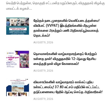
வெற்றி பெற்றுள்ள, தொகுதி சட்டமன்ற உறுப்பினரும், விருதுநகர் கிழக்கு
மாவட்டக் கழகச்…
தேர்தல் நடைமுறைகளில் வெளிப்படைத்தன்மை!
விவிபாட் (VVPAT) இயந்திரங்களில் மீதமுள்ள
தாள்களை அகற்றும் பணி அதிகாரப்பூர்வமாகத்
தொடக்கம்!
AUGUST 9, 2026
நெசவாளர்களின் வாழ்வாதாரத்தைப் போற்றும்
உன்னத நாள்! விருதுநகரில் 12-ஆவது தேசிய
கைத்தறி நாள் விழா கோலாகலம்!
AUGUST 9, 2026
விவசாயிகளின் வாழ்வாதாரம் காக்கப் புதிய
உள்கட்டமைப்பு! ₹37.83 லட்சம் மதிப்பில் கட்டப்பட்ட
தடுப்பணையை நேரில் ஆய்வு செய்த அதிகாரிகள்!
AUGUST 9, 2026