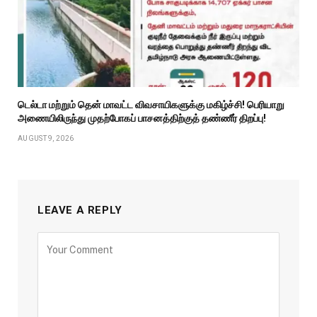
டெல்டா மற்றும் தென் மாவட்ட விவசாயிகளுக்கு மகிழ்ச்சி! பெரியாறு
அணையிலிருந்து முதற்போகப் பாசனத்திற்குத் தண்ணீர் திறப்பு!
AUGUST 9, 2026
LEAVE A REPLY