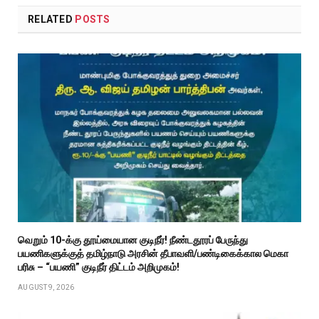
RELATED
POSTS
வெறும் ₹10-க்கு தூய்மையான குடிநீர்! நீண்டதூரப் பேருந்து
பயணிகளுக்குத் தமிழ்நாடு அரசின் தீபாவளி/பண்டிகைக்கால மெகா
பரிசு – “பயணி” குடிநீர் திட்டம் அறிமுகம்!
AUGUST 9, 2026