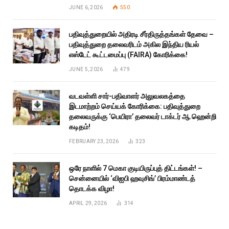
JUNE 6, 2026
550
பதிவுத்துறையில் அதிரடி சீர்திருத்தங்கள் தேவை –
பதிவுத்துறை தலைவரிடம் அகில இந்திய ரியல்
எஸ்டேட் கூட்டமைப்பு (FAIRA) கோரிக்கை!
JUNE 5, 2026
479
வடவள்ளி சார்-பதிவாளர் அலுவலகத்தை
இடமாற்றம் செய்யக் கோரிக்கை: பதிவுத்துறை
தலைவருக்கு ‘பெயிரா’ தலைவர் டாக்டர் ஆ.ஹென்றி
கடிதம்!
FEBRUARY 23, 2026
323
ஒரே நாளில் 7 மெகா குடியிருப்புத் திட்டங்கள்! –
சென்னையில் ‘விஐபி ஹவுசிங்’ பிரம்மாண்டத்
தொடக்க விழா!
APRIL 29, 2026
314