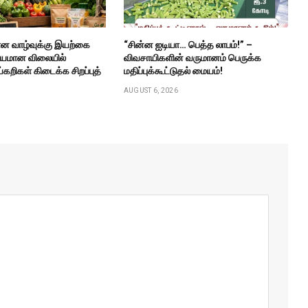
ன வாழ்வுக்கு இயற்கை
“சின்ன ஐடியா… பெத்த லாபம்!” –
ாயமான விலையில்
விவசாயிகளின் வருமானம் பெருக்க
்கறிகள் கிடைக்க சிறப்புத்
மதிப்புக்கூட்டுதல் மையம்!
AUGUST 6, 2026