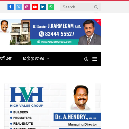
Facebook
X
Instagram
YouTube
LinkedIn
WhatsApp
(Twitter)
னிமா
மற்றவை