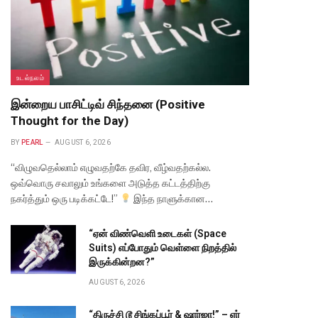
உடல்நலம்
இன்றைய பாசிட்டிவ் சிந்தனை (Positive
te
Thought for the Day)
BY
PEARL
AUGUST 6, 2026
“விழுவதெல்லாம் எழுவதற்கே தவிர, வீழ்வதற்கல்ல.
ஒவ்வொரு சவாலும் உங்களை அடுத்த கட்டத்திற்கு
நகர்த்தும் ஒரு படிக்கட்டே!”
இந்த நாளுக்கான…
“ஏன் விண்வெளி உடைகள் (Space
Suits) எப்போதும் வெள்ளை நிறத்தில்
இருக்கின்றன?”
AUGUST 6, 2026
“திருச்சி டூ சிங்கப்பூர் & ஷார்ஜா!” – ஏர்