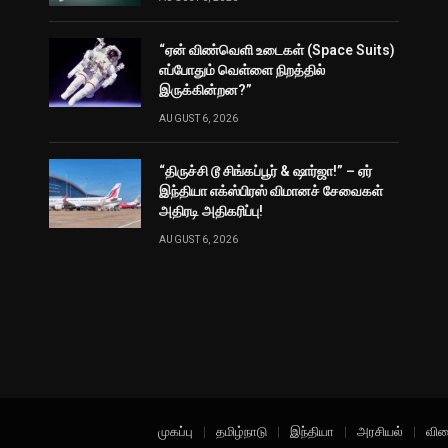
“ஏன் விண்வெளி உடைகள் (Space Suits)
எப்போதும் வெள்ளை நிறத்தில்
இருக்கின்றன?”
AUGUST 6, 2026
“திருச்சி டூ சிங்கப்பூர் & ஷார்ஜா!” – ஏர்
இந்தியா எக்ஸ்பிரஸ் விமானச் சேவைகள்
அதிரடி அதிகரிப்பு!
AUGUST 6, 2026
முகப்பு
தமிழ்நாடு
இந்தியா
அரசியல்
விள