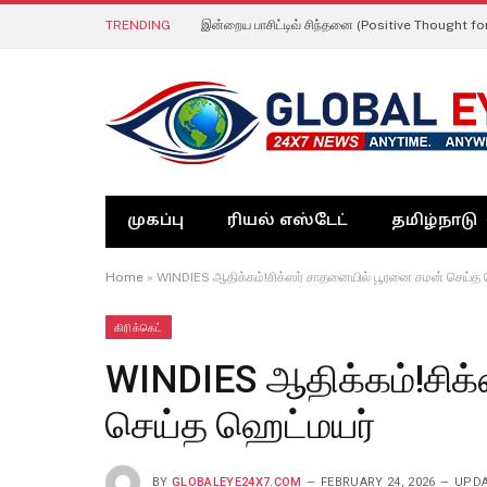
TRENDING
இன்றைய பாசிட்டிவ் சிந்தனை (Positive Thought fo
முகப்பு
ரியல் எஸ்டேட்
தமிழ்நாடு
Home
»
WINDIES ஆதிக்கம்!சிக்ஸர் சாதனையில் பூரனை சமன் செய்த 
கிரிக்கெட்
WINDIES ஆதிக்கம்!சிக
செய்த ஹெட்மயர்
BY
GLOBALEYE24X7.COM
FEBRUARY 24, 2026
UPDA