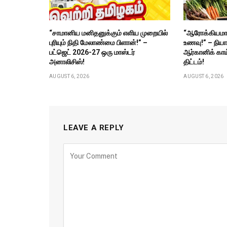
“சாமானிய மனிதனுக்கும் எளிய முறையில்
“ஆரோக்கியமா
புரியும் நிதி மேலாண்மை பிளான்!” –
உணவு!” – நிய
பட்ஜெட் 2026-27 ஒரு மாஸ்டர்
ஆர்கானிக் காய
அனாலிசிஸ்!
திட்டம்!
AUGUST 6, 2026
AUGUST 6, 2026
LEAVE A REPLY