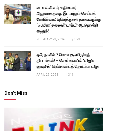
வடவள்ளி சார்-பதிவாளர்
அலுவலகத்தை இடமாற்றம் செய்யக்
கோரிக்கை: பதிவுத்துறை தலைவருக்கு
‘பெயிரா’ தலைவர் டாக்டர் ஆ.ஹென்றி
கடிதம்!
FEBRUARY 23, 2026
323
ஒரே நாளில் 7 மெகா குடியிருப்புத்
திட்டங்கள்! – சென்னையில் ‘விஐபி
ஹவுசிங்’ பிரம்மாண்டத் தொடக்க விழா!
APRIL 29, 2026
314
Don't Miss