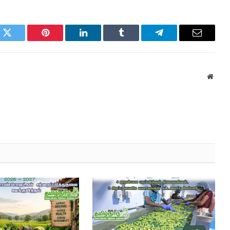
k
Twitter
Pinterest
LinkedIn
Tumblr
Telegram
Email
Websi