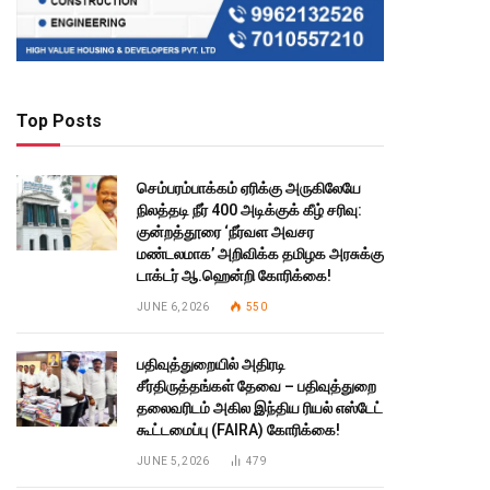
Top Posts
செம்பரம்பாக்கம் ஏரிக்கு அருகிலேயே
நிலத்தடி நீர் 400 அடிக்குக் கீழ் சரிவு:
குன்றத்தூரை ‘நீர்வள அவசர
மண்டலமாக’ அறிவிக்க தமிழக அரசுக்கு
டாக்டர் ஆ.ஹென்றி கோரிக்கை!
JUNE 6, 2026
550
பதிவுத்துறையில் அதிரடி
சீர்திருத்தங்கள் தேவை – பதிவுத்துறை
தலைவரிடம் அகில இந்திய ரியல் எஸ்டேட்
கூட்டமைப்பு (FAIRA) கோரிக்கை!
JUNE 5, 2026
479