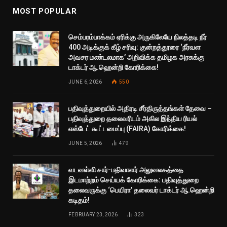
MOST POPULAR
செம்பரம்பாக்கம் ஏரிக்கு அருகிலேயே நிலத்தடி நீர்
400 அடிக்குக் கீழ் சரிவு: குன்றத்தூரை ‘நீர்வள
அவசர மண்டலமாக’ அறிவிக்க தமிழக அரசுக்கு
டாக்டர் ஆ.ஹென்றி கோரிக்கை!
JUNE 6, 2026
550
பதிவுத்துறையில் அதிரடி சீர்திருத்தங்கள் தேவை –
பதிவுத்துறை தலைவரிடம் அகில இந்திய ரியல்
எஸ்டேட் கூட்டமைப்பு (FAIRA) கோரிக்கை!
JUNE 5, 2026
479
வடவள்ளி சார்-பதிவாளர் அலுவலகத்தை
இடமாற்றம் செய்யக் கோரிக்கை: பதிவுத்துறை
தலைவருக்கு ‘பெயிரா’ தலைவர் டாக்டர் ஆ.ஹென்றி
கடிதம்!
FEBRUARY 23, 2026
323