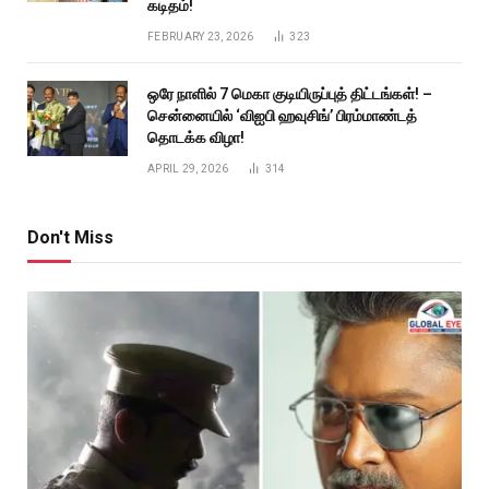
கடிதம்!
FEBRUARY 23, 2026
323
ஒரே நாளில் 7 மெகா குடியிருப்புத் திட்டங்கள்! –
சென்னையில் ‘விஐபி ஹவுசிங்’ பிரம்மாண்டத்
தொடக்க விழா!
APRIL 29, 2026
314
Don't Miss