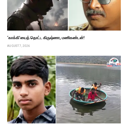
‘காக்கி’யைத் தொட்ட கிருஷ்ணா, மணிகண்டன்!
AUGUST 7, 2026