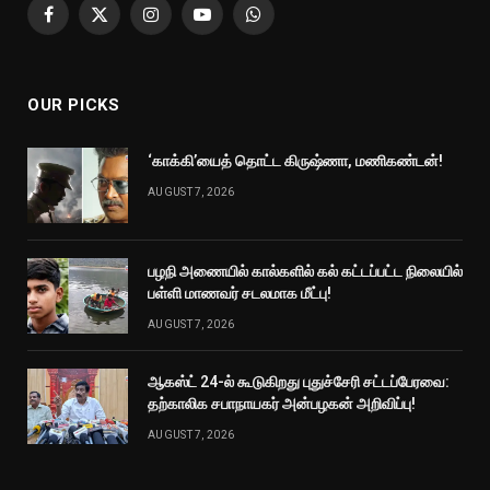
Facebook
X
Instagram
YouTube
WhatsApp
(Twitter)
OUR PICKS
‘காக்கி’யைத் தொட்ட கிருஷ்ணா, மணிகண்டன்!
AUGUST 7, 2026
பழநி அணையில் கால்களில் கல் கட்டப்பட்ட நிலையில்
பள்ளி மாணவர் சடலமாக மீட்பு!
AUGUST 7, 2026
ஆகஸ்ட் 24-ல் கூடுகிறது புதுச்சேரி சட்டப்பேரவை:
தற்காலிக சபாநாயகர் அன்பழகன் அறிவிப்பு!
AUGUST 7, 2026