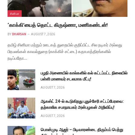
சினிமா
‘காக்கி’யைத் தொட்ட கிருஷ்ணா, மணிகண்டன்!
BY
DHARSAN
AUGUST 7, 2026
தமிழ் சினிமா மற்றும் ஊடகத் துறையில் குறிப்பிட்ட சில நடிகர் அல்லது
பிரபலங்கள் காவல்துறை (காக்கிச் சட்டை) கதாபாத்திரங்களில்
நடிப்பதோ…
பழநி அணையில் கால்களில் கல் கட்டப்பட்ட நிலையில்
பள்ளி மாணவர் சடலமாக மீட்பு!
AUGUST 7, 2026
ஆகஸ்ட் 24-ல் கூடுகிறது புதுச்சேரி சட்டப்பேரவை:
தற்காலிக சபாநாயகர் அன்பழகன் அறிவிப்பு!
AUGUST 7, 2026
பொன்முடி ஆஜர் – பிடிவாரண்டை திரும்பப் பெற்று