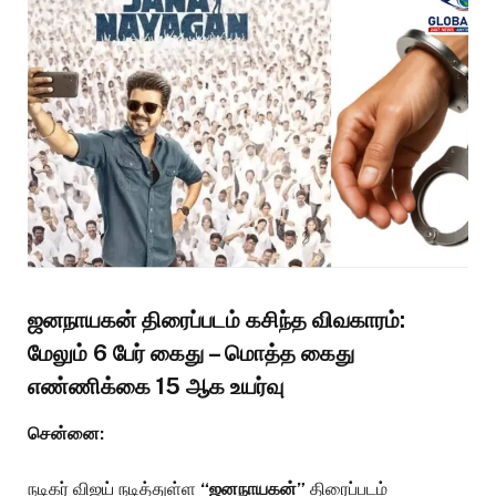
ஜனநாயகன் திரைப்படம் கசிந்த விவகாரம்:
மேலும் 6 பேர் கைது – மொத்த கைது
எண்ணிக்கை 15 ஆக உயர்வு
சென்னை:
நடிகர் விஜய் நடித்துள்ள
“ஜனநாயகன்”
திரைப்படம்