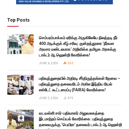
Top Posts
செம்பரம்பாக்கம் ஏரிக்கு அருகிலேயே நிலத்தடி நீர்
400 அடிக்குக் கீழ் சரிவு: குன்றத்தூரை ‘நீர்வள
அவசர மண்டலமாக’ அறிவிக்க தமிழக அரசுக்கு
டாக்டர் ஆ.ஹென்றி கோரிக்கை!
JUNE 6, 2026
550
பதிவுத்துறையில் அதிரடி சீர்திருத்தங்கள் தேவை –
பதிவுத்துறை தலைவரிடம் அகில இந்திய ரியல்
எஸ்டேட் கூட்டமைப்பு (FAIRA) கோரிக்கை!
JUNE 5, 2026
479
வடவள்ளி சார்-பதிவாளர் அலுவலகத்தை
இடமாற்றம் செய்யக் கோரிக்கை: பதிவுத்துறை
தலைவருக்கு ‘பெயிரா’ தலைவர் டாக்டர் ஆ.ஹென்றி