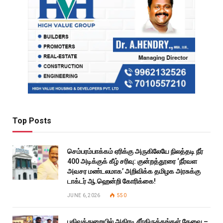
Top Posts
செம்பரம்பாக்கம் ஏரிக்கு அருகிலேயே நிலத்தடி நீர்
400 அடிக்குக் கீழ் சரிவு: குன்றத்தூரை ‘நீர்வள
அவசர மண்டலமாக’ அறிவிக்க தமிழக அரசுக்கு
டாக்டர் ஆ.ஹென்றி கோரிக்கை!
JUNE 6, 2026
550
பதிவுத்துறையில் அதிரடி சீர்திருத்தங்கள் தேவை –