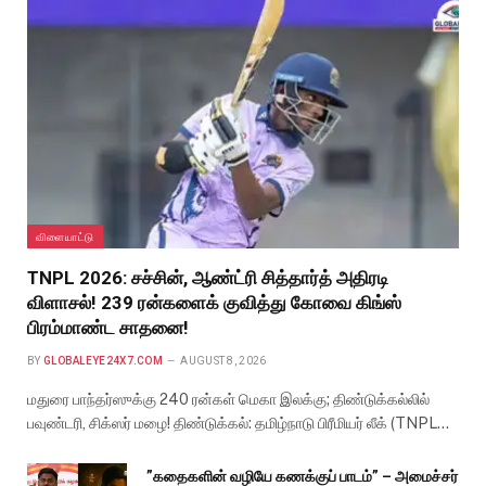
விளையாட்டு
TNPL 2026: சச்சின், ஆண்ட்ரி சித்தார்த் அதிரடி
விளாசல்! 239 ரன்களைக் குவித்து கோவை கிங்ஸ்
பிரம்மாண்ட சாதனை!
BY
GLOBALEYE24X7.COM
AUGUST 8, 2026
மதுரை பாந்தர்ஸுக்கு 240 ரன்கள் மெகா இலக்கு; திண்டுக்கல்லில்
பவுண்டரி, சிக்ஸர் மழை! திண்டுக்கல்: தமிழ்நாடு பிரீமியர் லீக் (TNPL…
”கதைகளின் வழியே கணக்குப் பாடம்” – அமைச்சர்