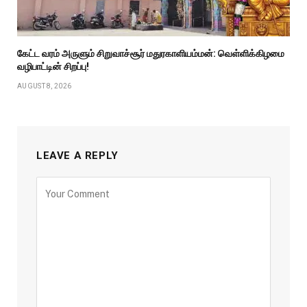
கேட்ட வரம் அருளும் சிறுவாச்சூர் மதுரகாளியம்மன்: வெள்ளிக்கிழமை
வழிபாட்டின் சிறப்பு!
AUGUST 8, 2026
LEAVE A REPLY