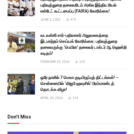
பதிவுத்துறை தலைவரிடம் அகில இந்திய ரியல்
எஸ்டேட் கூட்டமைப்பு (FAIRA) கோரிக்கை!
JUNE 5, 2026
479
வடவள்ளி சார்-பதிவாளர் அலுவலகத்தை
இடமாற்றம் செய்யக் கோரிக்கை: பதிவுத்துறை
தலைவருக்கு ‘பெயிரா’ தலைவர் டாக்டர் ஆ.ஹென்றி
கடிதம்!
FEBRUARY 23, 2026
323
ஒரே நாளில் 7 மெகா குடியிருப்புத் திட்டங்கள்! –
சென்னையில் ‘விஐபி ஹவுசிங்’ பிரம்மாண்டத்
தொடக்க விழா!
APRIL 29, 2026
314
Don't Miss