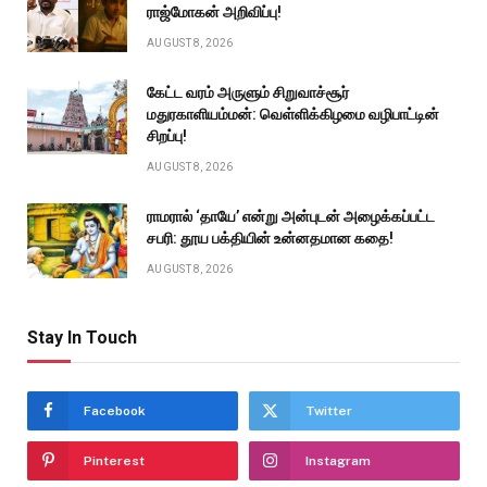
ராஜ்மோகன் அறிவிப்பு!
AUGUST 8, 2026
கேட்ட வரம் அருளும் சிறுவாச்சூர்
மதுரகாளியம்மன்: வெள்ளிக்கிழமை வழிபாட்டின்
சிறப்பு!
AUGUST 8, 2026
ராமரால் ‘தாயே’ என்று அன்புடன் அழைக்கப்பட்ட
சபரி: தூய பக்தியின் உன்னதமான கதை!
AUGUST 8, 2026
Stay In Touch
Facebook
Twitter
Pinterest
Instagram