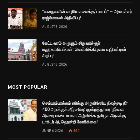
”கதைகளின் வழியே கணக்குப் பாடம்” – அமைச்சர்
ராஜ்மோகன் அறிவிப்பு!
AUGUST 8, 2026
கேட்ட வரம் அருளும் சிறுவாச்சூர்
மதுரகாளியம்மன்: வெள்ளிக்கிழமை வழிபாட்டின்
சிறப்பு!
AUGUST 8, 2026
MOST POPULAR
செம்பரம்பாக்கம் ஏரிக்கு அருகிலேயே நிலத்தடி நீர்
400 அடிக்குக் கீழ் சரிவு: குன்றத்தூரை ‘நீர்வள
அவசர மண்டலமாக’ அறிவிக்க தமிழக அரசுக்கு
டாக்டர் ஆ.ஹென்றி கோரிக்கை!
JUNE 6, 2026
550