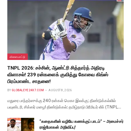
விளையாட்டு
TNPL 2026: சச்சின், ஆண்ட்ரி சித்தார்த் அதிரடி
விளாசல்! 239 ரன்களைக் குவித்து கோவை கிங்ஸ்
பிரம்மாண்ட சாதனை!
BY
GLOBALEYE24X7.COM
AUGUST 8, 2026
மதுரை பாந்தர்ஸுக்கு 240 ரன்கள் மெகா இலக்கு; திண்டுக்கல்லில்
பவுண்டரி, சிக்ஸர் மழை! திண்டுக்கல்: தமிழ்நாடு பிரீமியர் லீக் (TNPL…
”கதைகளின் வழியே கணக்குப் பாடம்” – அமைச்சர்
ராஜ்மோகன் அறிவிப்பு!