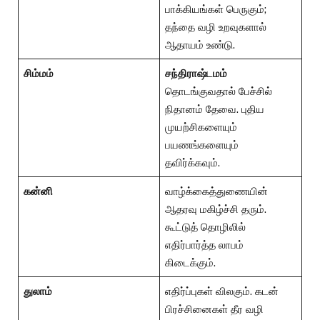
பாக்கியங்கள் பெருகும்;
தந்தை வழி உறவுகளால்
ஆதாயம் உண்டு.
சிம்மம்
சந்திராஷ்டமம்
தொடங்குவதால் பேச்சில்
நிதானம் தேவை. புதிய
முயற்சிகளையும்
பயணங்களையும்
தவிர்க்கவும்.
கன்னி
வாழ்க்கைத்துணையின்
ஆதரவு மகிழ்ச்சி தரும்.
கூட்டுத் தொழிலில்
எதிர்பார்த்த லாபம்
கிடைக்கும்.
துலாம்
எதிர்ப்புகள் விலகும். கடன்
பிரச்சினைகள் தீர வழி