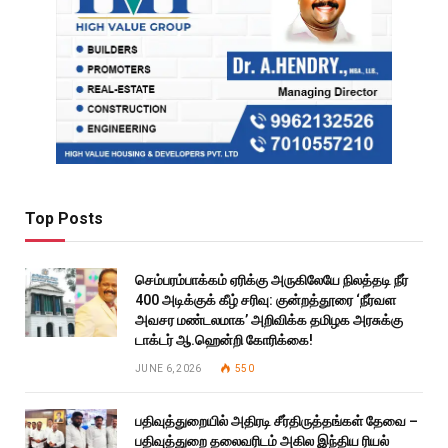
Top Posts
செம்பரம்பாக்கம் ஏரிக்கு அருகிலேயே நிலத்தடி நீர்
400 அடிக்குக் கீழ் சரிவு: குன்றத்தூரை ‘நீர்வள
அவசர மண்டலமாக’ அறிவிக்க தமிழக அரசுக்கு
டாக்டர் ஆ.ஹென்றி கோரிக்கை!
JUNE 6, 2026
550
பதிவுத்துறையில் அதிரடி சீர்திருத்தங்கள் தேவை –
பதிவுத்துறை தலைவரிடம் அகில இந்திய ரியல்