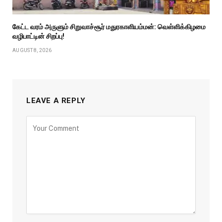
கேட்ட வரம் அருளும் சிறுவாச்சூர் மதுரகாளியம்மன்: வெள்ளிக்கிழமை
வழிபாட்டின் சிறப்பு!
AUGUST 8, 2026
LEAVE A REPLY