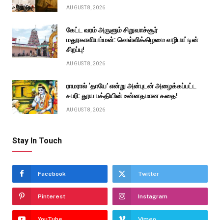
AUGUST 8, 2026
கேட்ட வரம் அருளும் சிறுவாச்சூர்
மதுரகாளியம்மன்: வெள்ளிக்கிழமை வழிபாட்டின்
சிறப்பு!
AUGUST 8, 2026
ராமரால் ‘தாயே’ என்று அன்புடன் அழைக்கப்பட்ட
சபரி: தூய பக்தியின் உன்னதமான கதை!
AUGUST 8, 2026
Stay In Touch
Facebook
Twitter
Pinterest
Instagram
YouTube
Vimeo