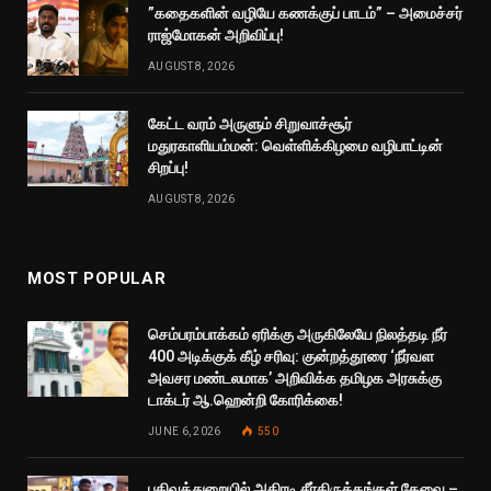
”கதைகளின் வழியே கணக்குப் பாடம்” – அமைச்சர்
ராஜ்மோகன் அறிவிப்பு!
AUGUST 8, 2026
கேட்ட வரம் அருளும் சிறுவாச்சூர்
மதுரகாளியம்மன்: வெள்ளிக்கிழமை வழிபாட்டின்
சிறப்பு!
AUGUST 8, 2026
MOST POPULAR
செம்பரம்பாக்கம் ஏரிக்கு அருகிலேயே நிலத்தடி நீர்
400 அடிக்குக் கீழ் சரிவு: குன்றத்தூரை ‘நீர்வள
அவசர மண்டலமாக’ அறிவிக்க தமிழக அரசுக்கு
டாக்டர் ஆ.ஹென்றி கோரிக்கை!
JUNE 6, 2026
550
பதிவுத்துறையில் அதிரடி சீர்திருத்தங்கள் தேவை –