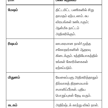
மேஷம்
திட்டமிட்ட பணிகளில் சிறு
தாமதம் ஏற்படலாம். சுப
விரயங்கள் உண்டாகும்;
ஆன்மீக நாட்டம்
அதிகரிக்கும்.
ரிஷபம்
லாபகரமான நாள்! மூத்த
சகோதரர்களின் ஆதரவு
கிடைக்கும். உத்தியோகத்தில்
உங்கள் கோரிக்கைகள்
ஏற்கப்படும்.
மிதுனம்
வேலைப்பளு அதிகரித்தாலும்
நிர்வாகத் திறமையால்
சமாளிப்பீர்கள். புதிய
பொறுப்புகள் தேடி வரும்.
கடகம்
அதிர்ஷ்டக் காற்று வீசும் நாள்.