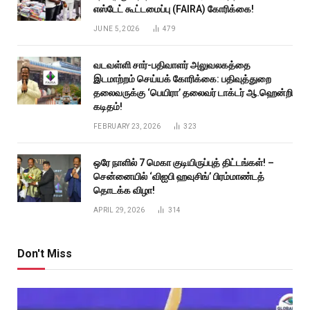
எஸ்டேட் கூட்டமைப்பு (FAIRA) கோரிக்கை!
JUNE 5, 2026
479
வடவள்ளி சார்-பதிவாளர் அலுவலகத்தை
இடமாற்றம் செய்யக் கோரிக்கை: பதிவுத்துறை
தலைவருக்கு ‘பெயிரா’ தலைவர் டாக்டர் ஆ.ஹென்றி
கடிதம்!
FEBRUARY 23, 2026
323
ஒரே நாளில் 7 மெகா குடியிருப்புத் திட்டங்கள்! –
சென்னையில் ‘விஐபி ஹவுசிங்’ பிரம்மாண்டத்
தொடக்க விழா!
APRIL 29, 2026
314
Don't Miss