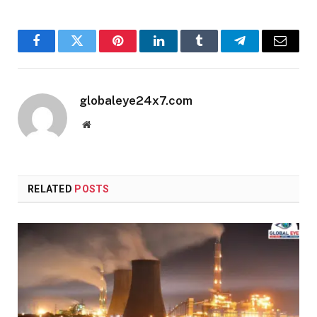
Facebook
Twitter
Pinterest
LinkedIn
Tumblr
Telegram
Email
globaleye24x7.com
Website
RELATED
POSTS