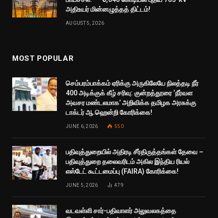
அதிஉயர் மின்னழுத்தத் திட்டம்!
AUGUST 5, 2026
MOST POPULAR
செம்பரம்பாக்கம் ஏரிக்கு அருகிலேயே நிலத்தடி நீர்
400 அடிக்குக் கீழ் சரிவு: குன்றத்தூரை ‘நீர்வள
அவசர மண்டலமாக’ அறிவிக்க தமிழக அரசுக்கு
டாக்டர் ஆ.ஹென்றி கோரிக்கை!
JUNE 6, 2026
550
பதிவுத்துறையில் அதிரடி சீர்திருத்தங்கள் தேவை –
பதிவுத்துறை தலைவரிடம் அகில இந்திய ரியல்
எஸ்டேட் கூட்டமைப்பு (FAIRA) கோரிக்கை!
JUNE 5, 2026
479
வடவள்ளி சார்-பதிவாளர் அலுவலகத்தை