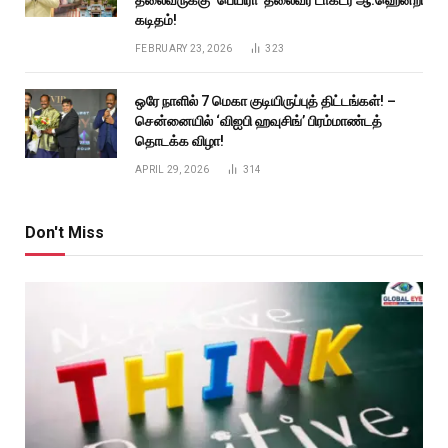
தலைவருக்கு ‘பெயிரா’ தலைவர் டாக்டர் ஆ.ஹென்றி
கடிதம்!
FEBRUARY 23, 2026
323
ஒரே நாளில் 7 மெகா குடியிருப்புத் திட்டங்கள்! –
சென்னையில் ‘விஐபி ஹவுசிங்’ பிரம்மாண்டத்
தொடக்க விழா!
APRIL 29, 2026
314
Don't Miss