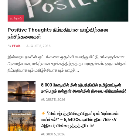
உடல்நலம்
Positive Thoughts நிம்மதியான வாழ்விற்கான
நற்சிந்தனைகள்
BY
PEARL
AUGUST 5, 2026
இன்றைய நாளின் ஓட்டங்களை ஒதுக்கி வைத்துவிட்டு, உங்களுக்கான
அமைதியான, மகிழ்வான உறக்கத்திற்குத் தயாராகுங்கள். ஒரு மனிதன்
நிம்மதியாகவும் மகிழ்ச்சியாகவும் வாழத்…
₹8,000 கோடியில் மின் உற்பத்தியில் தமிழ்நாட்டின்
மாபெரும் என்னூர் அனல்மின் நிலைய விரிவாக்கம்!
AUGUST 5, 2026
“மின் உற்பத்தியில் தமிழ்நாட்டின் பிரம்மாண்ட
பாய்ச்சல்!” – ₹5,640 கோடியில் புதிய 765-kV
அதிஉயர் மின்னழுத்தத் திட்டம்!
AUGUST 5, 2026