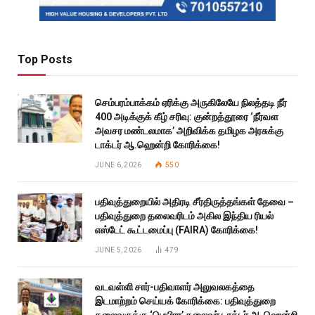
Top Posts
செம்பரம்பாக்கம் ஏரிக்கு அருகிலேயே நிலத்தடி நீர்
400 அடிக்குக் கீழ் சரிவு: குன்றத்தூரை ‘நீர்வள
அவசர மண்டலமாக’ அறிவிக்க தமிழக அரசுக்கு
டாக்டர் ஆ.ஹென்றி கோரிக்கை!
JUNE 6, 2026
550
பதிவுத்துறையில் அதிரடி சீர்திருத்தங்கள் தேவை –
பதிவுத்துறை தலைவரிடம் அகில இந்திய ரியல்
எஸ்டேட் கூட்டமைப்பு (FAIRA) கோரிக்கை!
JUNE 5, 2026
479
வடவள்ளி சார்-பதிவாளர் அலுவலகத்தை
இடமாற்றம் செய்யக் கோரிக்கை: பதிவுத்துறை