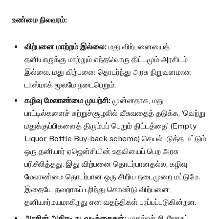
உண்மை நிலவரம்:
விற்பனை மாற்றம் இல்லை:
மது விற்பனையைத்
தனியாருக்கு மாற்றும் எந்தவொரு திட்டமும் அரசிடம்
இல்லை. மது விற்பனை தொடர்ந்து அரசு நிறுவனமான
டாஸ்மாக் மூலமே நடைபெறும்.
கழிவு மேலாண்மை முயற்சி:
முன்னதாக, மது
பாட்டில்களைச் சுற்றுச்சூழலில் வீசுவதைத் தடுக்க, ‘வெற்று
மதுக்குப்பிகளைத் திரும்பப் பெறும் திட்டத்தை’ (Empty
Liquor Bottle Buy-back scheme) செயல்படுத்த மட்டும்
ஒரு தனியார் ஏஜென்சியின் உதவியைப் பெற அரசு
பரிசீலித்தது. இது விற்பனை தொடர்பானதல்ல, கழிவு
மேலாண்மை தொடர்பான ஒரு சிறிய நடைமுறை மட்டுமே.
இதையே தவறாகப் புரிந்து கொண்டு விற்பனை
தனியார்மயமாகிறது என வதந்திகள் பரப்பப்படுகின்றன.
அரசின் அதிரடி நடவடிக்கைகள்:
முதல்வர் சி. ஜோசப்