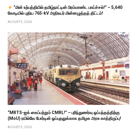
“மின் உற்பத்தியில் தமிழ்நாட்டின் பிரம்மாண்ட பாய்ச்சல்!” – ₹5,640
கோடியில் புதிய 765-kV அதிஉயர் மின்னழுத்தத் திட்டம்!
AUGUST 5, 2026
“MRTS-ஐக் கைப்பற்றும் CMRL!” – புரிந்துணர்வு ஒப்பந்தத்திற்கு
(MoU) ரயில்வே போர்டின் ஒப்புதலுக்காக தமிழக அரசு காத்திருப்பு!
AUGUST 5, 2026