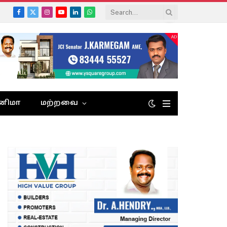
Facebook
X
Instagram
YouTube
LinkedIn
WhatsApp
(Twitter)
னிமா
மற்றவை