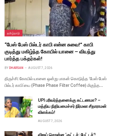
தமிழ்நாடு
“பேஸ் பேஸ் பில்டர் காபி என்ன சுவை!” காபி
குடித்து மகிழ்ந்த கோயில் யானை – வியந்து
பார்த்த பக்தர்கள்!
BY
DHARSAN
AUGUST 7, 2026
திருச்சி: கோயில் யானை ஒன்று பாகன் கொடுத்த ‘பேஸ் பேஸ்
பில்டர் காபி’யை (Phase Phase Filter Coffee) மிகுந்த…
UPI பரிவர்த்தனைக்கு கட்டணமா? –
மத்திய நிதியமைச்சர் நிர்மலா சீதாராமன்
விளக்கம்!
AUGUST 7, 2026
விஜய் சொன்ன ‘குட் டச்; பேட் டச்’!