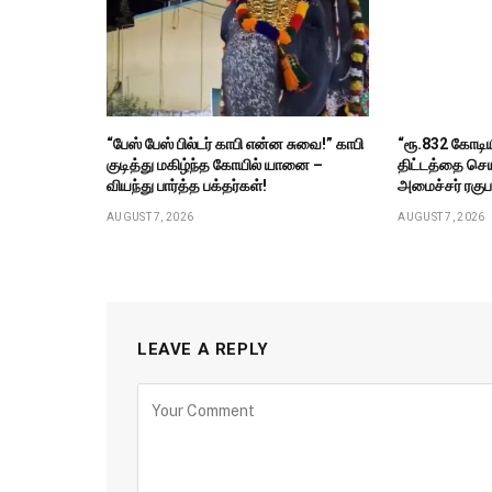
“பேஸ் பேஸ் பில்டர் காபி என்ன சுவை!” காபி
“ரூ.832 கோடிய
குடித்து மகிழ்ந்த கோயில் யானை –
திட்டத்தை செய
வியந்து பார்த்த பக்தர்கள்!
அமைச்சர் ரகுபத
AUGUST 7, 2026
AUGUST 7, 2026
LEAVE A REPLY