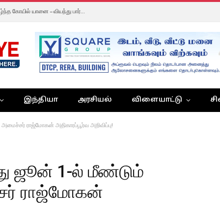
“பேஸ் பேஸ் பில்டர் காபி என்ன சுவை!” காபி குடித்து மகிழ்ந்த கோயில் யானை – வியந்து பார்த்த பக்தர்கள்!
இந்தியா
அரசியல்
விளையாட்டு
சி
: அமைச்சர் ராஜ்மோகன் அதிகாரப்பூர்வ அறிவிப்பு!
 ஜூன் 1-ல் மீண்டும்
்சர் ராஜ்மோகன்