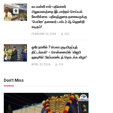
வடவள்ளி சார்-பதிவாளர்
அலுவலகத்தை இடமாற்றம் செய்யக்
கோரிக்கை: பதிவுத்துறை தலைவருக்கு
‘பெயிரா’ தலைவர் டாக்டர் ஆ.ஹென்றி
கடிதம்!
FEBRUARY 23, 2026
323
ஒரே நாளில் 7 மெகா குடியிருப்புத்
திட்டங்கள்! – சென்னையில் ‘விஐபி
ஹவுசிங்’ பிரம்மாண்டத் தொடக்க விழா!
APRIL 29, 2026
314
Don't Miss