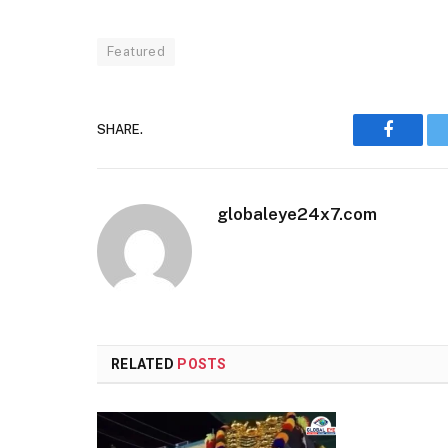
Featured
SHARE.
Faceboo
globaleye24x7.com
RELATED
POSTS