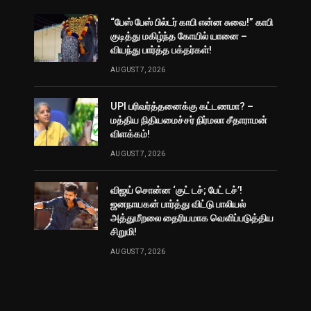
“பேஸ் பேஸ் பில்டர் காபி என்ன சுவை!” காபி
குடித்து மகிழ்ந்த கோயில் யானை –
வியந்து பார்த்த பக்தர்கள்!
AUGUST 7, 2026
UPI பரிவர்த்தனைக்கு கட்டணமா? –
மத்திய நிதியமைச்சர் நிர்மலா சீதாராமன்
விளக்கம்!
AUGUST 7, 2026
விஜய் சொன்ன ‘குட் டச்; பேட் டச்’!
ஜனநாயகன் பார்த்து விட்டு பாலியல்
அத்துமீறலை தைரியமாக வெளிப்படுத்திய
சிறுமி!
AUGUST 7, 2026