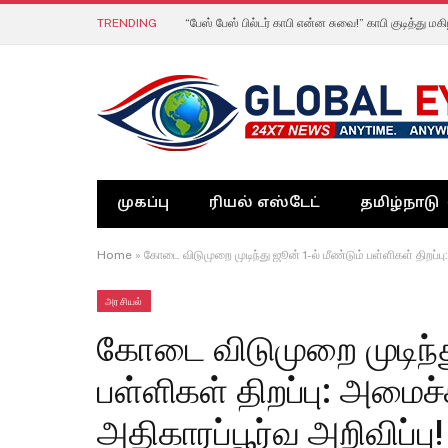
TRENDING
முகப்பு
ரியல் எஸ்டேட்
தமிழ்நாடு
Home
»
கோடை விடுமுறை முடிந்து ஜூன் 1-ல் மீண்டும் பள்ளிகள் திறப்பு
அரசியல்
கோடை விடுமுறை முடிந்து
பள்ளிகள் திறப்பு: அமைச
அதிகாரப்பூர்வ அறிவிப்பு!