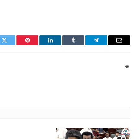
k
Twitter
Pinterest
LinkedIn
Tumblr
Telegram
Email
Websi