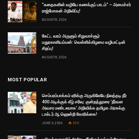
”கதைகளின் வழியே கணக்குப் பாடம்” – அமைச்சர்
ராஜ்மோகன் அறிவிப்பு!
AUGUST 8, 2026
கேட்ட வரம் அருளும் சிறுவாச்சூர்
மதுரகாளியம்மன்: வெள்ளிக்கிழமை வழிபாட்டின்
சிறப்பு!
AUGUST 8, 2026
MOST POPULAR
செம்பரம்பாக்கம் ஏரிக்கு அருகிலேயே நிலத்தடி நீர்
400 அடிக்குக் கீழ் சரிவு: குன்றத்தூரை ‘நீர்வள
அவசர மண்டலமாக’ அறிவிக்க தமிழக அரசுக்கு
டாக்டர் ஆ.ஹென்றி கோரிக்கை!
JUNE 6, 2026
550