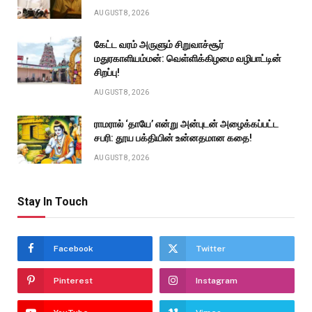
AUGUST 8, 2026
கேட்ட வரம் அருளும் சிறுவாச்சூர்
மதுரகாளியம்மன்: வெள்ளிக்கிழமை வழிபாட்டின்
சிறப்பு!
AUGUST 8, 2026
ராமரால் ‘தாயே’ என்று அன்புடன் அழைக்கப்பட்ட
சபரி: தூய பக்தியின் உன்னதமான கதை!
AUGUST 8, 2026
Stay In Touch
Facebook
Twitter
Pinterest
Instagram