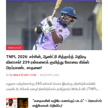
விளையாட்டு
TNPL 2026: சச்சின், ஆண்ட்ரி சித்தார்த் அதிரடி
விளாசல்! 239 ரன்களைக் குவித்து கோவை கிங்ஸ்
பிரம்மாண்ட சாதனை!
BY
GLOBALEYE24X7.COM
AUGUST 8, 2026
மதுரை பாந்தர்ஸுக்கு 240 ரன்கள் மெகா இலக்கு; திண்டுக்கல்லில்
பவுண்டரி, சிக்ஸர் மழை! திண்டுக்கல்: தமிழ்நாடு பிரீமியர் லீக் (TNPL…
”கதைகளின் வழியே கணக்குப் பாடம்” – அமைச்சர்
ராஜ்மோகன் அறிவிப்பு!