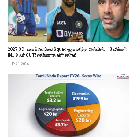
2027 ODI உலகக்கோப்பை Squad-ஐ கணித்த அஸ்வின்.. 13 வீரர்கள்
IN.. 9 பேர் OUT! எதிர்பாராத வீரர் தேர்வு!
JULY 31, 2026