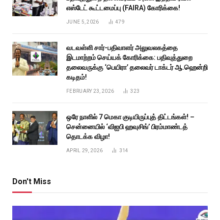
எஸ்டேட் கூட்டமைப்பு (FAIRA) கோரிக்கை!
JUNE 5, 2026
479
வடவள்ளி சார்-பதிவாளர் அலுவலகத்தை
இடமாற்றம் செய்யக் கோரிக்கை: பதிவுத்துறை
தலைவருக்கு ‘பெயிரா’ தலைவர் டாக்டர் ஆ.ஹென்றி
கடிதம்!
FEBRUARY 23, 2026
323
ஒரே நாளில் 7 மெகா குடியிருப்புத் திட்டங்கள்! –
சென்னையில் ‘விஐபி ஹவுசிங்’ பிரம்மாண்டத்
தொடக்க விழா!
APRIL 29, 2026
314
Don't Miss