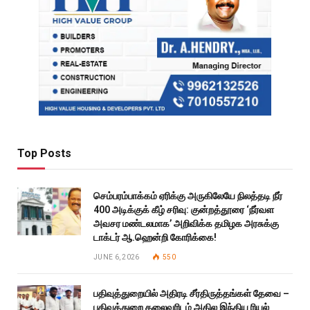
Top Posts
செம்பரம்பாக்கம் ஏரிக்கு அருகிலேயே நிலத்தடி நீர்
400 அடிக்குக் கீழ் சரிவு: குன்றத்தூரை ‘நீர்வள
அவசர மண்டலமாக’ அறிவிக்க தமிழக அரசுக்கு
டாக்டர் ஆ.ஹென்றி கோரிக்கை!
JUNE 6, 2026
550
பதிவுத்துறையில் அதிரடி சீர்திருத்தங்கள் தேவை –
பதிவுத்துறை தலைவரிடம் அகில இந்திய ரியல்