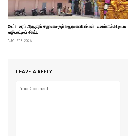
கேட்ட வரம் அருளும் சிறுவாச்சூர் மதுரகாளியம்மன்: வெள்ளிக்கிழமை
வழிபாட்டின் சிறப்பு!
AUGUST 8, 2026
LEAVE A REPLY