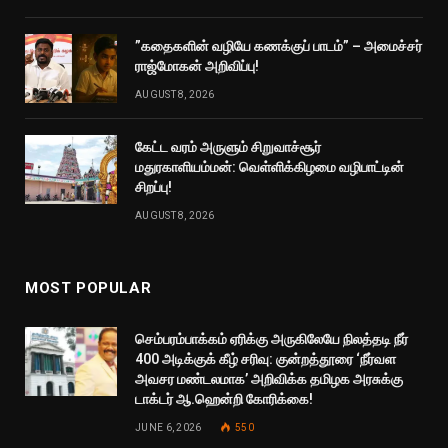
”கதைகளின் வழியே கணக்குப் பாடம்” – அமைச்சர்
ராஜ்மோகன் அறிவிப்பு!
AUGUST 8, 2026
கேட்ட வரம் அருளும் சிறுவாச்சூர்
மதுரகாளியம்மன்: வெள்ளிக்கிழமை வழிபாட்டின்
சிறப்பு!
AUGUST 8, 2026
MOST POPULAR
செம்பரம்பாக்கம் ஏரிக்கு அருகிலேயே நிலத்தடி நீர்
400 அடிக்குக் கீழ் சரிவு: குன்றத்தூரை ‘நீர்வள
அவசர மண்டலமாக’ அறிவிக்க தமிழக அரசுக்கு
டாக்டர் ஆ.ஹென்றி கோரிக்கை!
JUNE 6, 2026
550