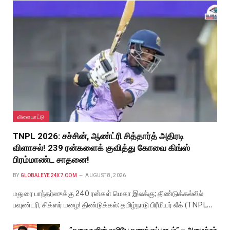
விளையாட்டு
TNPL 2026: சச்சின், ஆண்ட்ரி சித்தார்த் அதிரடி
விளாசல்! 239 ரன்களைக் குவித்து கோவை கிங்ஸ்
பிரம்மாண்ட சாதனை!
BY
GLOBALEYE24X7.COM
AUGUST 8, 2026
மதுரை பாந்தர்ஸுக்கு 240 ரன்கள் மெகா இலக்கு; திண்டுக்கல்லில்
பவுண்டரி, சிக்ஸர் மழை! திண்டுக்கல்: தமிழ்நாடு பிரீமியர் லீக் (TNPL…