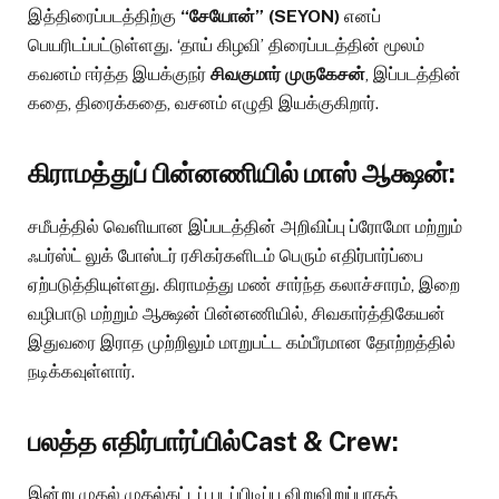
இத்திரைப்படத்திற்கு
“சேயோன்” (SEYON)
எனப்
பெயரிடப்பட்டுள்ளது. ‘தாய் கிழவி’ திரைப்படத்தின் மூலம்
கவனம் ஈர்த்த இயக்குநர்
சிவகுமார் முருகேசன்
, இப்படத்தின்
கதை, திரைக்கதை, வசனம் எழுதி இயக்குகிறார்.
கிராமத்துப் பின்னணியில் மாஸ் ஆக்ஷன்:
சமீபத்தில் வெளியான இப்படத்தின் அறிவிப்பு ப்ரோமோ மற்றும்
ஃபர்ஸ்ட் லுக் போஸ்டர் ரசிகர்களிடம் பெரும் எதிர்பார்ப்பை
ஏற்படுத்தியுள்ளது. கிராமத்து மண் சார்ந்த கலாச்சாரம், இறை
வழிபாடு மற்றும் ஆக்ஷன் பின்னணியில், சிவகார்த்திகேயன்
இதுவரை இராத முற்றிலும் மாறுபட்ட கம்பீரமான தோற்றத்தில்
நடிக்கவுள்ளார்.
பலத்த எதிர்பார்ப்பில்Cast & Crew:
இன்று முதல் முதல்கட்டப் படப்பிடிப்பு விறுவிறுப்பாகத்