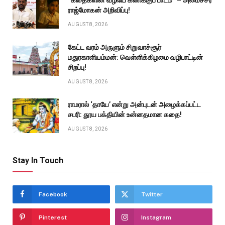
”கதைகளின் வழியே கணக்குப் பாடம்” – அமைச்சர்
ராஜ்மோகன் அறிவிப்பு!
AUGUST 8, 2026
கேட்ட வரம் அருளும் சிறுவாச்சூர்
மதுரகாளியம்மன்: வெள்ளிக்கிழமை வழிபாட்டின்
சிறப்பு!
AUGUST 8, 2026
ராமரால் ‘தாயே’ என்று அன்புடன் அழைக்கப்பட்ட
சபரி: தூய பக்தியின் உன்னதமான கதை!
AUGUST 8, 2026
Stay In Touch
Facebook
Twitter
Pinterest
Instagram