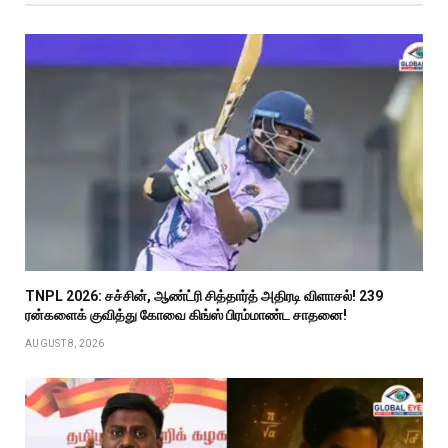
TNPL 2026: சச்சின், ஆண்ட்ரி சித்தார்த் அதிரடி விளாசல்! 239
ரன்களைக் குவித்து கோவை கிங்ஸ் பிரம்மாண்ட சாதனை!
AUGUST 8, 2026