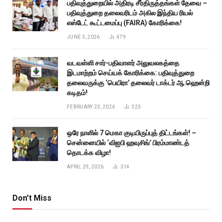
பதிவுத்துறையில் அதிரடி சீர்திருத்தங்கள் தேவை –
பதிவுத்துறை தலைவரிடம் அகில இந்திய ரியல்
எஸ்டேட் கூட்டமைப்பு (FAIRA) கோரிக்கை!
JUNE 5, 2026
479
வடவள்ளி சார்-பதிவாளர் அலுவலகத்தை
இடமாற்றம் செய்யக் கோரிக்கை: பதிவுத்துறை
தலைவருக்கு ‘பெயிரா’ தலைவர் டாக்டர் ஆ.ஹென்றி
கடிதம்!
FEBRUARY 23, 2026
323
ஒரே நாளில் 7 மெகா குடியிருப்புத் திட்டங்கள்! –
சென்னையில் ‘விஐபி ஹவுசிங்’ பிரம்மாண்டத்
தொடக்க விழா!
APRIL 29, 2026
314
Don't Miss