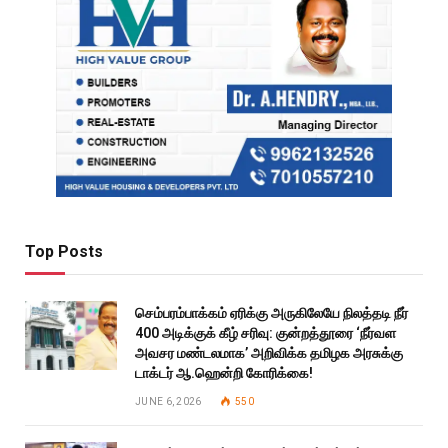
Top Posts
செம்பரம்பாக்கம் ஏரிக்கு அருகிலேயே நிலத்தடி நீர்
400 அடிக்குக் கீழ் சரிவு: குன்றத்தூரை ‘நீர்வள
அவசர மண்டலமாக’ அறிவிக்க தமிழக அரசுக்கு
டாக்டர் ஆ.ஹென்றி கோரிக்கை!
JUNE 6, 2026
550