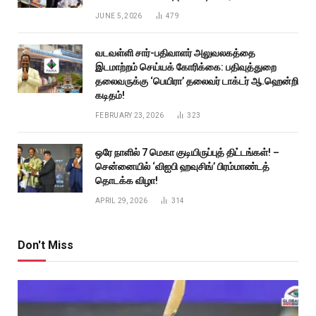
JUNE 5, 2026
479
வடவள்ளி சார்-பதிவாளர் அலுவலகத்தை
இடமாற்றம் செய்யக் கோரிக்கை: பதிவுத்துறை
தலைவருக்கு ‘பெயிரா’ தலைவர் டாக்டர் ஆ.ஹென்றி
கடிதம்!
FEBRUARY 23, 2026
323
ஒரே நாளில் 7 மெகா குடியிருப்புத் திட்டங்கள்! –
சென்னையில் ‘விஐபி ஹவுசிங்’ பிரம்மாண்டத்
தொடக்க விழா!
APRIL 29, 2026
314
Don't Miss