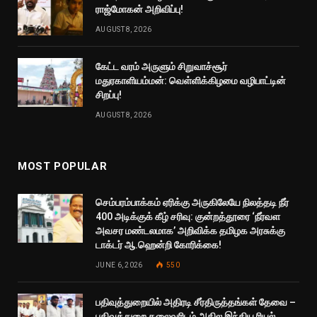
ராஜ்மோகன் அறிவிப்பு!
AUGUST 8, 2026
கேட்ட வரம் அருளும் சிறுவாச்சூர்
மதுரகாளியம்மன்: வெள்ளிக்கிழமை வழிபாட்டின்
சிறப்பு!
AUGUST 8, 2026
MOST POPULAR
செம்பரம்பாக்கம் ஏரிக்கு அருகிலேயே நிலத்தடி நீர்
400 அடிக்குக் கீழ் சரிவு: குன்றத்தூரை ‘நீர்வள
அவசர மண்டலமாக’ அறிவிக்க தமிழக அரசுக்கு
டாக்டர் ஆ.ஹென்றி கோரிக்கை!
JUNE 6, 2026
550
பதிவுத்துறையில் அதிரடி சீர்திருத்தங்கள் தேவை –
பதிவுத்துறை தலைவரிடம் அகில இந்திய ரியல்