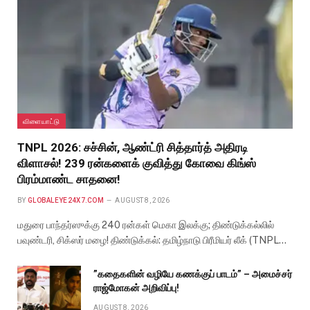
விளையாட்டு
TNPL 2026: சச்சின், ஆண்ட்ரி சித்தார்த் அதிரடி
விளாசல்! 239 ரன்களைக் குவித்து கோவை கிங்ஸ்
பிரம்மாண்ட சாதனை!
BY
GLOBALEYE24X7.COM
AUGUST 8, 2026
மதுரை பாந்தர்ஸுக்கு 240 ரன்கள் மெகா இலக்கு; திண்டுக்கல்லில்
பவுண்டரி, சிக்ஸர் மழை! திண்டுக்கல்: தமிழ்நாடு பிரீமியர் லீக் (TNPL…
”கதைகளின் வழியே கணக்குப் பாடம்” – அமைச்சர்
ராஜ்மோகன் அறிவிப்பு!
AUGUST 8, 2026