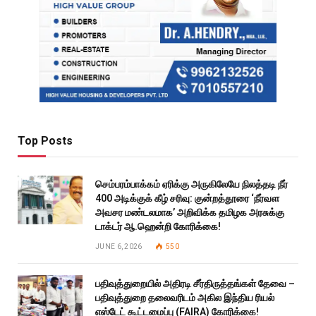
Top Posts
செம்பரம்பாக்கம் ஏரிக்கு அருகிலேயே நிலத்தடி நீர்
400 அடிக்குக் கீழ் சரிவு: குன்றத்தூரை ‘நீர்வள
அவசர மண்டலமாக’ அறிவிக்க தமிழக அரசுக்கு
டாக்டர் ஆ.ஹென்றி கோரிக்கை!
JUNE 6, 2026
550
பதிவுத்துறையில் அதிரடி சீர்திருத்தங்கள் தேவை –
பதிவுத்துறை தலைவரிடம் அகில இந்திய ரியல்
எஸ்டேட் கூட்டமைப்பு (FAIRA) கோரிக்கை!