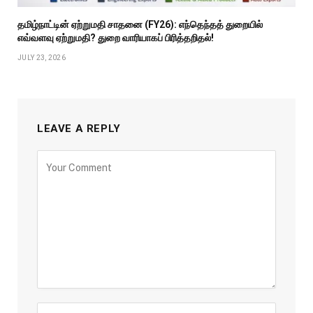
தமிழ்நாட்டின் ஏற்றுமதி சாதனை (FY26): எந்தெந்தத் துறையில்
எவ்வளவு ஏற்றுமதி? துறை வாரியாகப் பிரித்தறிதல்!
JULY 23, 2026
LEAVE A REPLY