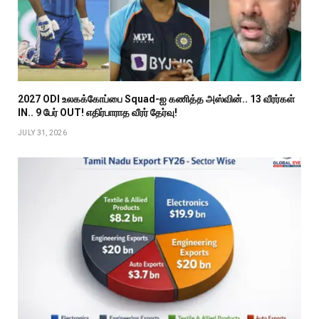
2027 ODI உலகக்கோப்பை Squad-ஐ கணித்த அஸ்வின்.. 13 வீரர்கள்
IN.. 9 பேர் OUT! எதிர்பாராத வீரர் தேர்வு!
JULY 31, 2026