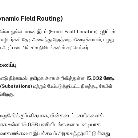
 (Dynamic Field Routing)
ள்ள துல்லியமான இடம் (Exact Fault Location) டிஜிட்டல்
 ஊழியர்கள் தேடி அலைந்து நேரத்தை வீணடிக்காமல், பழுது
 அடிப்படையில் சில நிமிடங்களில் சரிசெய்வர்.
ணைப்பு
டு நிற்காமல், தமிழக அரசு அறிவித்துள்ள
₹15,032 கோடி
(Substations)
மற்றும் மேம்படுத்தப்பட்ட நிலத்தடி கேபிள்
ுகிறது.
 வலுசேர்க்கும் விதமாக, மின்தடைப் புகார்களைக்
ியாக உள்ள 15,058 பணியிடங்களை உடனடியாக
்ப்பு வாகனங்களை இயக்கவும் அரசு உத்தரவிட்டுள்ளது.