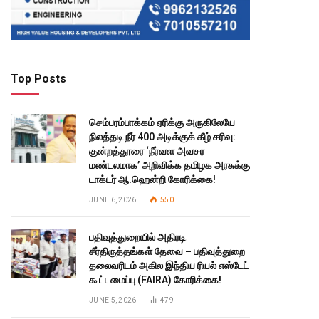
Top Posts
செம்பரம்பாக்கம் ஏரிக்கு அருகிலேயே
நிலத்தடி நீர் 400 அடிக்குக் கீழ் சரிவு:
குன்றத்தூரை ‘நீர்வள அவசர
மண்டலமாக’ அறிவிக்க தமிழக அரசுக்கு
டாக்டர் ஆ.ஹென்றி கோரிக்கை!
JUNE 6, 2026
550
பதிவுத்துறையில் அதிரடி
சீர்திருத்தங்கள் தேவை – பதிவுத்துறை
தலைவரிடம் அகில இந்திய ரியல் எஸ்டேட்
கூட்டமைப்பு (FAIRA) கோரிக்கை!
JUNE 5, 2026
479