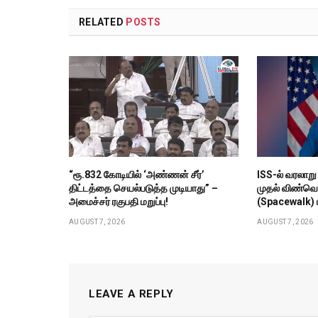
RELATED
POSTS
“ரூ.832 கோடியில் ‘அண்ணன் சீர்’
ISS-ல் வரலாற
திட்டத்தை செயல்படுத்த முடியாது” –
முதல் விண்வ
அமைச்சர் ரகுபதி மறுப்பு!
(Spacewalk) ம
AUGUST 7, 2026
AUGUST 7, 2026
LEAVE A REPLY