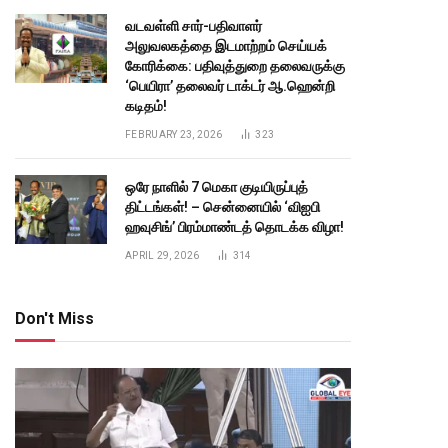
வடவள்ளி சார்-பதிவாளர்
அலுவலகத்தை இடமாற்றம் செய்யக்
கோரிக்கை: பதிவுத்துறை தலைவருக்கு
‘பெயிரா’ தலைவர் டாக்டர் ஆ.ஹென்றி
கடிதம்!
FEBRUARY 23, 2026
323
ஒரே நாளில் 7 மெகா குடியிருப்புத்
திட்டங்கள்! – சென்னையில் ‘விஐபி
ஹவுசிங்’ பிரம்மாண்டத் தொடக்க விழா!
APRIL 29, 2026
314
Don't Miss