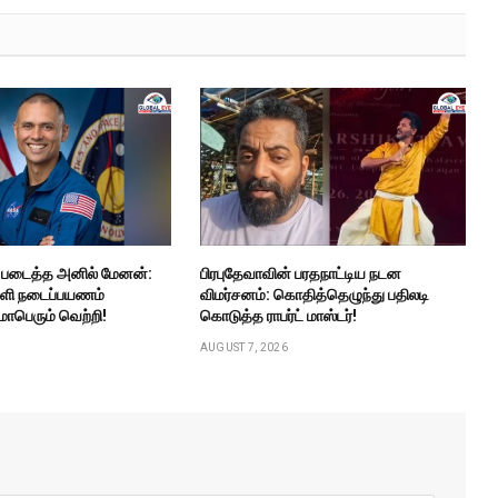
ு படைத்த அனில் மேனன்:
பிரபுதேவாவின் பரதநாட்டிய நடன
ெளி நடைப்பயணம்
விமர்சனம்: கொதித்தெழுந்து பதிலடி
ாபெரும் வெற்றி!
கொடுத்த ராபர்ட் மாஸ்டர்!
AUGUST 7, 2026