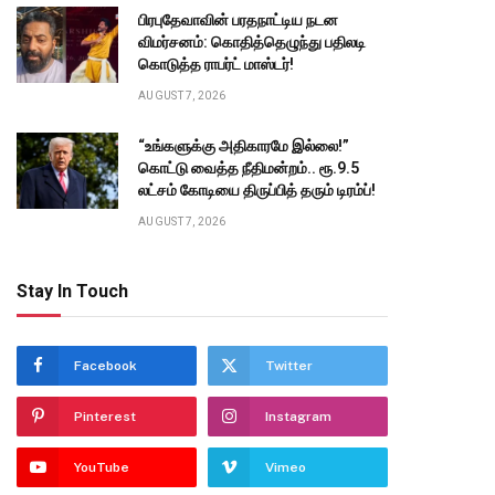
பிரபுதேவாவின் பரதநாட்டிய நடன
விமர்சனம்: கொதித்தெழுந்து பதிலடி
கொடுத்த ராபர்ட் மாஸ்டர்!
AUGUST 7, 2026
“உங்களுக்கு அதிகாரமே இல்லை!”
கொட்டு வைத்த நீதிமன்றம்.. ரூ.9.5
லட்சம் கோடியை திருப்பித் தரும் டிரம்ப்!
AUGUST 7, 2026
Stay In Touch
Facebook
Twitter
Pinterest
Instagram
YouTube
Vimeo