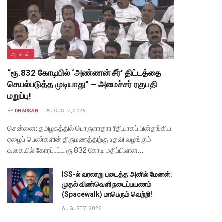
அரசியல்
“ரூ.832 கோடியில் ‘அண்ணன் சீர்’ திட்டத்தை
செயல்படுத்த முடியாது” – அமைச்சர் ரகுபதி
மறுப்பு!
BY
DHARSAN
AUGUST 7, 2026
சென்னை: தமிழகத்தில் பொருளாதார ரீதியாகப் பின்தங்கிய
ஏழைப் பெண்களின் திருமணத்திற்கு உதவி வழங்கும்
வகையில் கோரப்பட்ட ரூ.832 கோடி மதிப்பிலான…
ISS-ல் வரலாறு படைத்த அனில் மேனன்:
முதல் விண்வெளி நடைப்பயணம்
(Spacewalk) மாபெரும் வெற்றி!
AUGUST 7, 2026