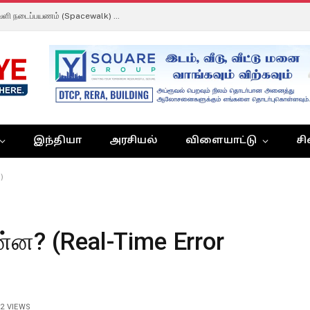
ISS-ல் வரலாறு படைத்த அனில் மேனன்: முதல் விண்வெளி நடைப்பயணம் (Spacewalk) மாபெரும் வெற்றி!
இந்தியா
அரசியல்
விளையாட்டு
சி
)
ன்ன? (Real-Time Error
2
VIEWS