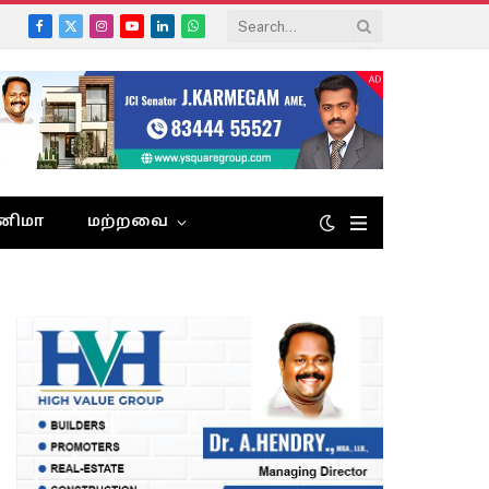
Facebook
X
Instagram
YouTube
LinkedIn
WhatsApp
(Twitter)
னிமா
மற்றவை