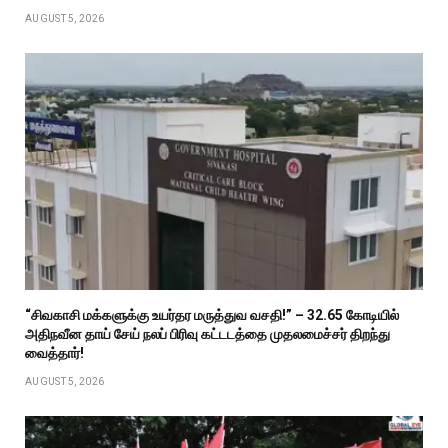
AUGUST 5, 2026
“சிவகாசி மக்களுக்கு உயர்தர மருத்துவ வசதி!” – ₹32.65 கோடியில்
அதிநவீன தாய் சேய் நலப் பிரிவு கட்டடத்தை முதலமைச்சர் திறந்து
வைத்தார்!
AUGUST 5, 2026