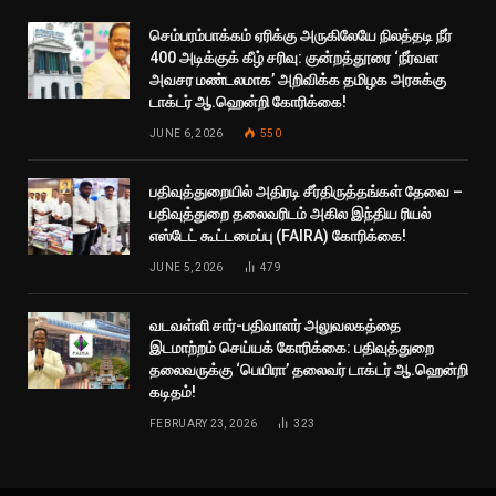
செம்பரம்பாக்கம் ஏரிக்கு அருகிலேயே நிலத்தடி நீர்
400 அடிக்குக் கீழ் சரிவு: குன்றத்தூரை ‘நீர்வள
அவசர மண்டலமாக’ அறிவிக்க தமிழக அரசுக்கு
டாக்டர் ஆ.ஹென்றி கோரிக்கை!
JUNE 6, 2026
550
பதிவுத்துறையில் அதிரடி சீர்திருத்தங்கள் தேவை –
பதிவுத்துறை தலைவரிடம் அகில இந்திய ரியல்
எஸ்டேட் கூட்டமைப்பு (FAIRA) கோரிக்கை!
JUNE 5, 2026
479
வடவள்ளி சார்-பதிவாளர் அலுவலகத்தை
இடமாற்றம் செய்யக் கோரிக்கை: பதிவுத்துறை
தலைவருக்கு ‘பெயிரா’ தலைவர் டாக்டர் ஆ.ஹென்றி
கடிதம்!
FEBRUARY 23, 2026
323