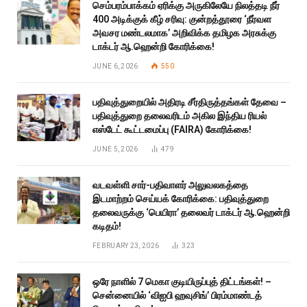
செம்பரம்பாக்கம் ஏரிக்கு அருகிலேயே நிலத்தடி நீர்
400 அடிக்குக் கீழ் சரிவு: குன்றத்தூரை ‘நீர்வள
அவசர மண்டலமாக’ அறிவிக்க தமிழக அரசுக்கு
டாக்டர் ஆ.ஹென்றி கோரிக்கை!
JUNE 6, 2026
550
பதிவுத்துறையில் அதிரடி சீர்திருத்தங்கள் தேவை –
பதிவுத்துறை தலைவரிடம் அகில இந்திய ரியல்
எஸ்டேட் கூட்டமைப்பு (FAIRA) கோரிக்கை!
JUNE 5, 2026
479
வடவள்ளி சார்-பதிவாளர் அலுவலகத்தை
இடமாற்றம் செய்யக் கோரிக்கை: பதிவுத்துறை
தலைவருக்கு ‘பெயிரா’ தலைவர் டாக்டர் ஆ.ஹென்றி
கடிதம்!
FEBRUARY 23, 2026
323
ஒரே நாளில் 7 மெகா குடியிருப்புத் திட்டங்கள்! –
சென்னையில் ‘விஐபி ஹவுசிங்’ பிரம்மாண்டத்