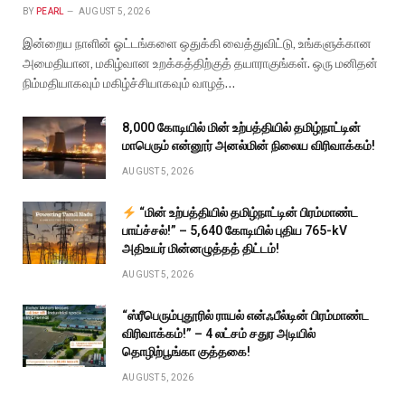
BY
PEARL
AUGUST 5, 2026
இன்றைய நாளின் ஓட்டங்களை ஒதுக்கி வைத்துவிட்டு, உங்களுக்கான
அமைதியான, மகிழ்வான உறக்கத்திற்குத் தயாராகுங்கள். ஒரு மனிதன்
நிம்மதியாகவும் மகிழ்ச்சியாகவும் வாழத்…
₹8,000 கோடியில் மின் உற்பத்தியில் தமிழ்நாட்டின்
மாபெரும் என்னூர் அனல்மின் நிலைய விரிவாக்கம்!
AUGUST 5, 2026
“மின் உற்பத்தியில் தமிழ்நாட்டின் பிரம்மாண்ட
பாய்ச்சல்!” – ₹5,640 கோடியில் புதிய 765-kV
அதிஉயர் மின்னழுத்தத் திட்டம்!
AUGUST 5, 2026
“ஸ்ரீபெரும்புதூரில் ராயல் என்ஃபீல்டின் பிரம்மாண்ட
விரிவாக்கம்!” – 4 லட்சம் சதுர அடியில்
தொழிற்பூங்கா குத்தகை!
AUGUST 5, 2026