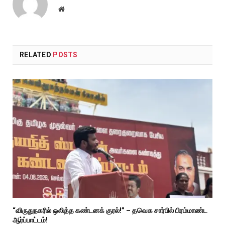
Website
RELATED
POSTS
“விருதுநகரில் ஒலித்த கண்டனக் குரல்!” – தவெக சார்பில் பிரம்மாண்ட
ஆர்ப்பாட்டம்!