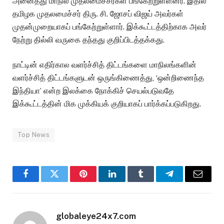
அனைத்து மாநில முதலமைச்சர்கள் பங்கேற்றுள்ளனர். இதில்
தமிழக முதலமைச்சர் திரு. சி. ஜோசப் விஜய் அவர்கள்
முதன்முறையாகப் பங்கேற்றுள்ளார். இக்கூட்டத்திற்காக அவர்
நேற்று தில்லி வருகை தந்தது குறிப்பிடத்தக்கது.
நாட்டின் எதிர்கால வளர்ச்சித் திட்டங்களை மாநிலங்களின்
வளர்ச்சித் திட்டங்களுடன் ஒருங்கிணைத்து, ‘ஒன்றிணைந்த
இந்தியா’ என்ற இலக்கை நோக்கிச் செயல்படுவதே
இக்கூட்டத்தின் மிக முக்கியக் குறியாகப் பார்க்கப்படுகிறது.
Top News
Facebook
Twitter
Pinterest
LinkedIn
Tumblr
Telegram
Email
globaleye24x7.com