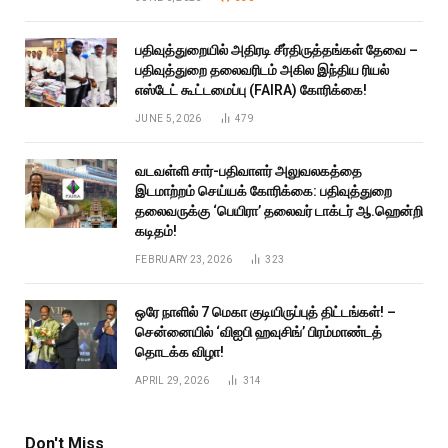
பதிவுத்துறையில் அதிரடி சீர்திருத்தங்கள் தேவை –
பதிவுத்துறை தலைவரிடம் அகில இந்திய ரியல்
எஸ்டேட் கூட்டமைப்பு (FAIRA) கோரிக்கை!
JUNE 5, 2026
479
வடவள்ளி சார்-பதிவாளர் அலுவலகத்தை
இடமாற்றம் செய்யக் கோரிக்கை: பதிவுத்துறை
தலைவருக்கு ‘பெயிரா’ தலைவர் டாக்டர் ஆ.ஹென்றி
கடிதம்!
FEBRUARY 23, 2026
323
ஒரே நாளில் 7 மெகா குடியிருப்புத் திட்டங்கள்! –
சென்னையில் ‘விஐபி ஹவுசிங்’ பிரம்மாண்டத்
தொடக்க விழா!
APRIL 29, 2026
314
Don't Miss