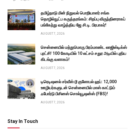
தமிழ்நாடு மின் நிறுவல் பொறியாளர் சங்க
தொழில்நுட்ப கருத்தரங்கம்: சிறப்பு விருந்தினராகப்
பங்கேற்று வாழ்த்திய ஜே.சி.டி. பிரபாகர்!
AUGUST 7, 2026
சென்னையில் மற்றுமொரு பிரம்மாண்ட லாஜிஸ்டிக்ஸ்
புரட்சி! ₹100 கோடியில் 10 லட்சம் சதுர அடியில் புதிய
கிடங்கு வளாகம்!
AUGUST 7, 2026
டிரெடிஷனல் சர்வீஸ் டூ குளோபல் ஹப்: 12,000
ஊழியர்களுடன் சென்னையில் மாஸ் காட்டும்
ஃபோர்டு பிசினஸ் சொல்யூஷன்ஸ் (FBS)!
AUGUST 7, 2026
Stay In Touch