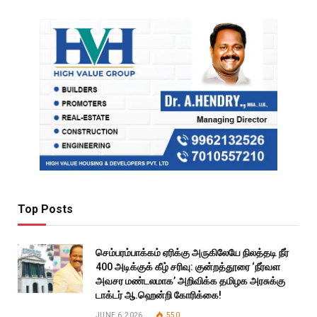
Top Posts
செம்பரம்பாக்கம் ஏரிக்கு அருகிலேயே நிலத்தடி நீர்
400 அடிக்குக் கீழ் சரிவு: குன்றத்தூரை ‘நீர்வள
அவசர மண்டலமாக’ அறிவிக்க தமிழக அரசுக்கு
டாக்டர் ஆ.ஹென்றி கோரிக்கை!
JUNE 6, 2026
550