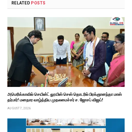
RELATED
POSTS
அமெரிக்காவில் செயின்ட் லூயிஸ் செஸ் தொடரில் பிரக்ஞானந்தா மாஸ்
தர்பார்! மனதார வாழ்த்திய முதலமைச்சர் ச. ஜோசப் விஜய்!
AUGUST 7, 2026