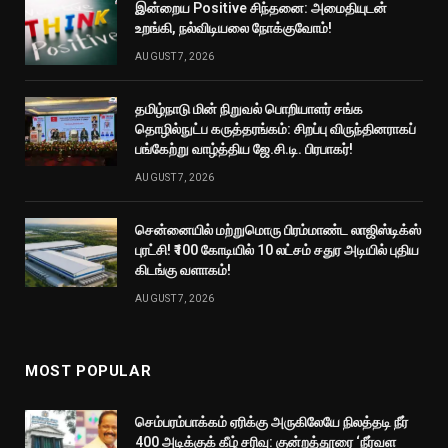
இன்றைய Positive சிந்தனை: அமைதியுடன்
உறங்கி, நல்விடியலை நோக்குவோம்!
AUGUST 7, 2026
தமிழ்நாடு மின் நிறுவல் பொறியாளர் சங்க
தொழில்நுட்ப கருத்தரங்கம்: சிறப்பு விருந்தினராகப்
பங்கேற்று வாழ்த்திய ஜே.சி.டி. பிரபாகர்!
AUGUST 7, 2026
சென்னையில் மற்றுமொரு பிரம்மாண்ட லாஜிஸ்டிக்ஸ்
புரட்சி! ₹100 கோடியில் 10 லட்சம் சதுர அடியில் புதிய
கிடங்கு வளாகம்!
AUGUST 7, 2026
MOST POPULAR
செம்பரம்பாக்கம் ஏரிக்கு அருகிலேயே நிலத்தடி நீர்
400 அடிக்குக் கீழ் சரிவு: குன்றத்தூரை ‘நீர்வள