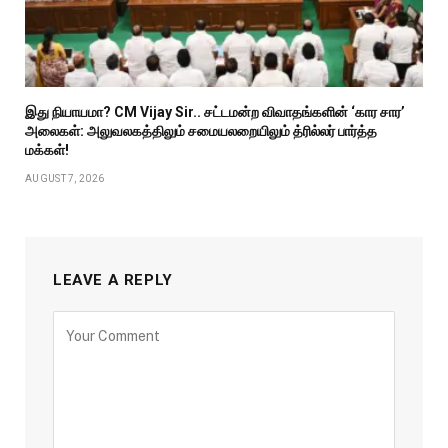
இது நியாயமா? CM Vijay Sir.. சட்டமன்ற விவாதங்களின் ‘கார சார’
அலைகள்: அலுவலகத்திலும் சமையலறையிலும் த்ரில்லர் பார்த்த
மக்கள்!
AUGUST 7, 2026
LEAVE A REPLY