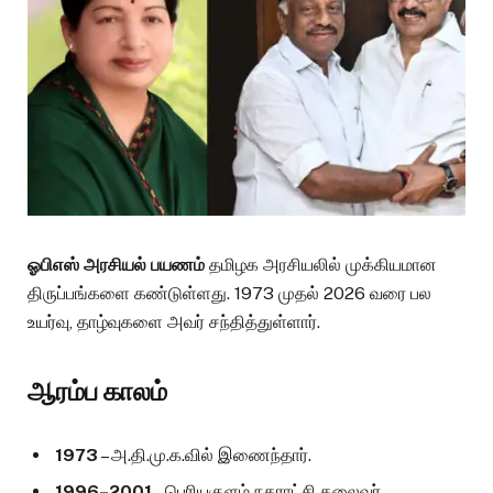
ஓபிஎஸ் அரசியல் பயணம்
தமிழக அரசியலில் முக்கியமான
திருப்பங்களை கண்டுள்ளது. 1973 முதல் 2026 வரை பல
உயர்வு, தாழ்வுகளை அவர் சந்தித்துள்ளார்.
ஆரம்ப காலம்
1973
– அ.தி.மு.க.வில் இணைந்தார்.
1996–2001
– பெரியகுளம் நகராட்சி தலைவர்.