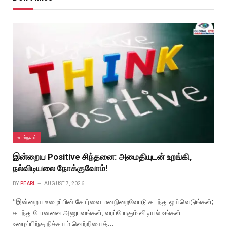
உடல்நலம்
இன்றைய Positive சிந்தனை: அமைதியுடன் உறங்கி,
நல்விடியலை நோக்குவோம்!
BY
PEARL
AUGUST 7, 2026
“இன்றைய உழைப்பின் சோர்வை மனநிறைவோடு கடந்து ஓய்வெடுங்கள்;
கடந்து போனவை அனுபவங்கள், வரப்போகும் விடியல் உங்கள்
உழைப்பிற்கு நிச்சயம் வெற்றியைத்…