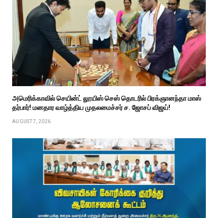
அமெரிக்காவில் செயின்ட் லூயிஸ் செஸ் தொடரில் பிரக்ஞானந்தா மாஸ்
தர்பார்! மனதார வாழ்த்திய முதலமைச்சர் ச. ஜோசப் விஜய்!
AUGUST 7, 2026