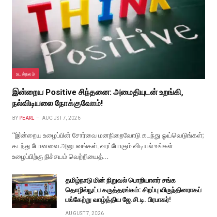
உடல்நலம்
இன்றைய Positive சிந்தனை: அமைதியுடன் உறங்கி,
நல்விடியலை நோக்குவோம்!
BY
PEARL
AUGUST 7, 2026
“இன்றைய உழைப்பின் சோர்வை மனநிறைவோடு கடந்து ஓய்வெடுங்கள்;
கடந்து போனவை அனுபவங்கள், வரப்போகும் விடியல் உங்கள்
உழைப்பிற்கு நிச்சயம் வெற்றியைத்…
தமிழ்நாடு மின் நிறுவல் பொறியாளர் சங்க
தொழில்நுட்ப கருத்தரங்கம்: சிறப்பு விருந்தினராகப்
பங்கேற்று வாழ்த்திய ஜே.சி.டி. பிரபாகர்!
AUGUST 7, 2026