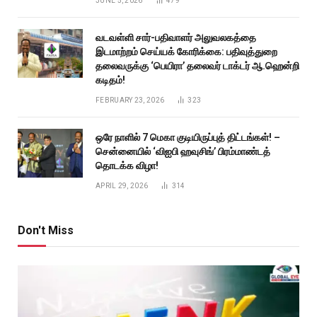
JUNE 5, 2026
479
வடவள்ளி சார்-பதிவாளர் அலுவலகத்தை
இடமாற்றம் செய்யக் கோரிக்கை: பதிவுத்துறை
தலைவருக்கு ‘பெயிரா’ தலைவர் டாக்டர் ஆ.ஹென்றி
கடிதம்!
FEBRUARY 23, 2026
323
ஒரே நாளில் 7 மெகா குடியிருப்புத் திட்டங்கள்! –
சென்னையில் ‘விஐபி ஹவுசிங்’ பிரம்மாண்டத்
தொடக்க விழா!
APRIL 29, 2026
314
Don't Miss