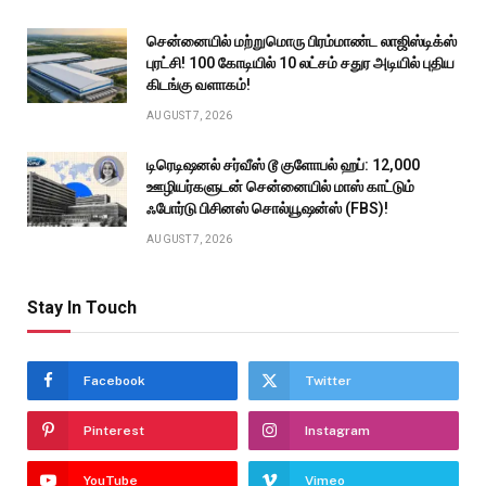
சென்னையில் மற்றுமொரு பிரம்மாண்ட லாஜிஸ்டிக்ஸ்
புரட்சி! ₹100 கோடியில் 10 லட்சம் சதுர அடியில் புதிய
கிடங்கு வளாகம்!
AUGUST 7, 2026
டிரெடிஷனல் சர்வீஸ் டூ குளோபல் ஹப்: 12,000
ஊழியர்களுடன் சென்னையில் மாஸ் காட்டும்
ஃபோர்டு பிசினஸ் சொல்யூஷன்ஸ் (FBS)!
AUGUST 7, 2026
Stay In Touch
Facebook
Twitter
Pinterest
Instagram
YouTube
Vimeo