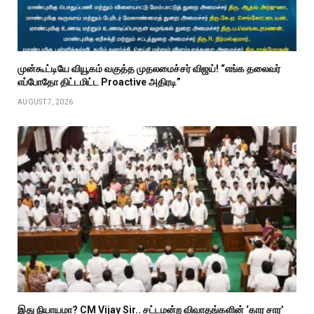
முன்கூட்டியே வியூகம் வகுத்த முதலமைச்சர் விஜய்! “எங்க தலைவர்
எப்போதோ திட்டமிட்ட Proactive அதிரடி”
AUGUST 7, 2026
இது நியாயமா? CM Vijay Sir.. சட்டமன்ற விவாதங்களின் ‘கார சார’