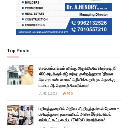
Top Posts
செம்பரம்பாக்கம் ஏரிக்கு அருகிலேயே நிலத்தடி நீர்
400 அடிக்குக் கீழ் சரிவு: குன்றத்தூரை ‘நீர்வள
அவசர மண்டலமாக’ அறிவிக்க தமிழக அரசுக்கு
டாக்டர் ஆ.ஹென்றி கோரிக்கை!
JUNE 6, 2026
550
பதிவுத்துறையில் அதிரடி சீர்திருத்தங்கள் தேவை –
பதிவுத்துறை தலைவரிடம் அகில இந்திய ரியல்
எஸ்டேட் கூட்டமைப்பு (FAIRA) கோரிக்கை!