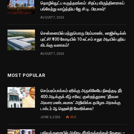
தொழில்நுட்ப கருத்தரங்கம்: சிறப்பு விருந்தினராகப்
பங்கேற்று வாழ்த்திய ஜே.சி.டி. பிரபாகர்!
AUGUST 7, 2026
சென்னையில் மற்றுமொரு பிரம்மாண்ட லாஜிஸ்டிக்ஸ்
புரட்சி! ₹100 கோடியில் 10 லட்சம் சதுர அடியில் புதிய
கிடங்கு வளாகம்!
AUGUST 7, 2026
MOST POPULAR
செம்பரம்பாக்கம் ஏரிக்கு அருகிலேயே நிலத்தடி நீர்
400 அடிக்குக் கீழ் சரிவு: குன்றத்தூரை ‘நீர்வள
அவசர மண்டலமாக’ அறிவிக்க தமிழக அரசுக்கு
டாக்டர் ஆ.ஹென்றி கோரிக்கை!
JUNE 6, 2026
550
பதிவுத்துறையில் அதிரடி சீர்திருத்தங்கள் தேவை –