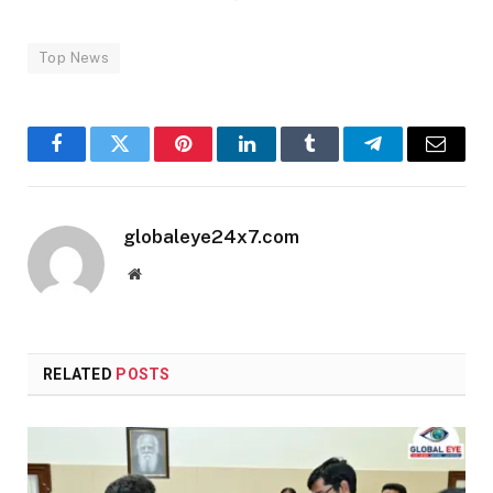
Top News
Facebook
Twitter
Pinterest
LinkedIn
Tumblr
Telegram
Email
globaleye24x7.com
Website
RELATED
POSTS