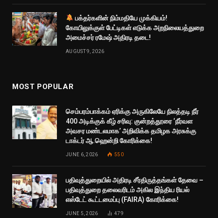
பக்தர்களின் நிம்மதியே முக்கியம்!
கோயிலுக்குள் பேட்டிகள் எடுக்க அறநிலையத்துறை
அமைச்சர் ரமேஷ் அதிரடி தடை!
AUGUST 9, 2026
MOST POPULAR
செம்பரம்பாக்கம் ஏரிக்கு அருகிலேயே நிலத்தடி நீர்
400 அடிக்குக் கீழ் சரிவு: குன்றத்தூரை ‘நீர்வள
அவசர மண்டலமாக’ அறிவிக்க தமிழக அரசுக்கு
டாக்டர் ஆ.ஹென்றி கோரிக்கை!
JUNE 6, 2026
550
பதிவுத்துறையில் அதிரடி சீர்திருத்தங்கள் தேவை –
பதிவுத்துறை தலைவரிடம் அகில இந்திய ரியல்
எஸ்டேட் கூட்டமைப்பு (FAIRA) கோரிக்கை!
JUNE 5, 2026
479