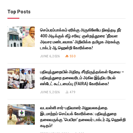
Top Posts
செம்பரம்பாக்கம் ஏரிக்கு அருகிலேயே நிலத்தடி நீர்
400 அடிக்குக் கீழ் சரிவு: குன்றத்தூரை ‘நீர்வள
அவசர மண்டலமாக’ அறிவிக்க தமிழக அரசுக்கு
டாக்டர் ஆ.ஹென்றி கோரிக்கை!
JUNE 6, 2026
550
பதிவுத்துறையில் அதிரடி சீர்திருத்தங்கள் தேவை –
பதிவுத்துறை தலைவரிடம் அகில இந்திய ரியல்
எஸ்டேட் கூட்டமைப்பு (FAIRA) கோரிக்கை!
JUNE 5, 2026
479
வடவள்ளி சார்-பதிவாளர் அலுவலகத்தை
இடமாற்றம் செய்யக் கோரிக்கை: பதிவுத்துறை
தலைவருக்கு ‘பெயிரா’ தலைவர் டாக்டர் ஆ.ஹென்றி
கடிதம்!