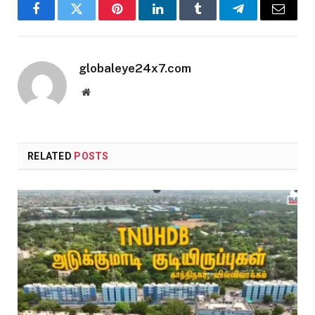
Facebook
Twitter
Pinterest
LinkedIn
Tumblr
Telegram
Email
globaleye24x7.com
Website
RELATED
POSTS