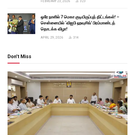
FEBRUARY 23, 2026
323
ஒரே நாளில் 7 மெகா குடியிருப்புத் திட்டங்கள்! –
சென்னையில் ‘விஐபி ஹவுசிங்’ பிரம்மாண்டத்
தொடக்க விழா!
APRIL 29, 2026
314
Don't Miss