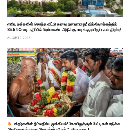
எளிய மக்களின் சொந்த வீட்டு கனவு நனவானது! வில்லிவாக்கத்தில்
₹85.54 கோடி மதிப்பில் பிரம்மாண்ட அடுக்குமாடிக் குடியிருப்புகள் திறப்பு!
AUGUST 9, 2026
பக்தர்களின் நிம்மதியே முக்கியம்! கோயிலுக்குள் பேட்டிகள் எடுக்க
அறநிலையத்துறை அமைச்சர் ரமேஷ் அதிரடி தடை!