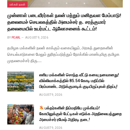
மக்கள் நலன்
முன்னாள் படைவீரர்கள் நலன் மற்றும் மனிதவள மேம்பாடு!
தலைமைச் செயலகத்தில் அமைச்சர் த. சரத்குமார்
தலைமையில் உயர்மட்ட ஆலோசனைக் கூட்டம்!
BY
PEARL
AUGUST 9, 2026
தமிழக மக்களின் நலன் காக்கும் வகையிலும், அரசுத் துறைகளின்
செயல்பாடுகளை மேலும் துரிதப்படுத்தும் நோக்கில் மாண்புமிகு தமிழக
முதலமைச்சர் திரு.…
எளிய மக்களின் சொந்த வீட்டு கனவு நனவானது!
வில்லிவாக்கத்தில் ₹85.54 கோடி மதிப்பில்
பிரம்மாண்ட அடுக்குமாடிக் குடியிருப்புகள் திறப்பு!
AUGUST 9, 2026
பக்தர்களின் நிம்மதியே முக்கியம்!
கோயிலுக்குள் பேட்டிகள் எடுக்க அறநிலையத்துறை
அமைச்சர் ரமேஷ் அதிரடி தடை!
AUGUST 9, 2026