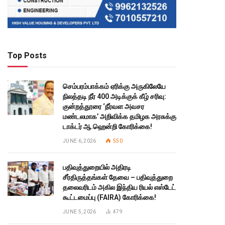
Top Posts
செம்பரம்பாக்கம் ஏரிக்கு அருகிலேயே
நிலத்தடி நீர் 400 அடிக்குக் கீழ் சரிவு:
குன்றத்தூரை ‘நீர்வள அவசர
மண்டலமாக’ அறிவிக்க தமிழக அரசுக்கு
டாக்டர் ஆ.ஹென்றி கோரிக்கை!
JUNE 6, 2026
550
பதிவுத்துறையில் அதிரடி
சீர்திருத்தங்கள் தேவை – பதிவுத்துறை
தலைவரிடம் அகில இந்திய ரியல் எஸ்டேட்
கூட்டமைப்பு (FAIRA) கோரிக்கை!
JUNE 5, 2026
479