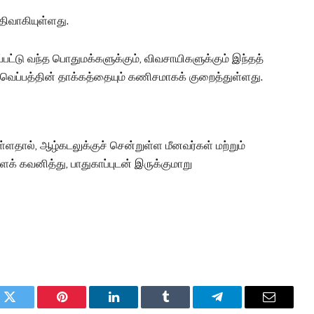
திவாகியுள்ளது.
ட்டு வந்த பொதுமக்களுக்கும், விவசாயிகளுக்கும் இந்தத்
, வெப்பத்தின் தாக்கத்தையும் கணிசமாகக் குறைத்துள்ளது.
ள்ளதால், ஆழ்கடலுக்குச் சென்றுள்ள மீனவர்கள் மற்றும்
் கவனித்து, பாதுகாப்புடன் இருக்குமாறு
k
Twitter
Pinterest
LinkedIn
Tumblr
Telegram
Email