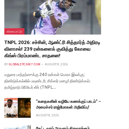
விளையாட்டு
TNPL 2026: சச்சின், ஆண்ட்ரி சித்தார்த் அதிரடி
விளாசல்! 239 ரன்களைக் குவித்து கோவை
கிங்ஸ் பிரம்மாண்ட சாதனை!
BY
GLOBALEYE24X7.COM
AUGUST 8, 2026
மதுரை பாந்தர்ஸுக்கு 240 ரன்கள் மெகா இலக்கு;
திண்டுக்கல்லில் பவுண்டரி, சிக்ஸர் மழை! திண்டுக்கல்:
தமிழ்நாடு பிரீமியர் லீக் (TNPL…
”கதைகளின் வழியே கணக்குப் பாடம்” –
அமைச்சர் ராஜ்மோகன் அறிவிப்பு!
AUGUST 8, 2026
கேட்ட வரம் அருளும் சிறுவாச்சூர்