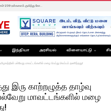
TNPL 2026: சச்சின், ஆண்ட்ரி சித்தார்த் அதிரடி விளாசல்! 239 ரன்களைக் குவித்து கோவை கிங்ஸ் பிரம்மாண்ட சாதனை!
இந்தியா
அரசியல்
விளையாட்டு
சி
 தமிழகத்தின் பல்வேறு மாவட்டங்களில் மழை பெய்து வெப்பம் தணிந்தது!
்து இரு காற்றழுத்த தாழ்வு
 பல்வேறு மாவட்டங்களில் மழை
ு!