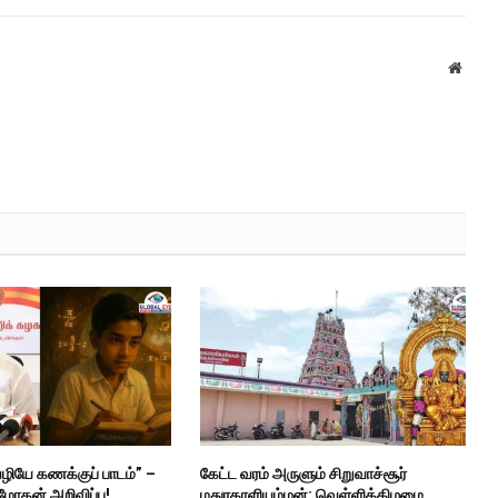
Websi
ியே கணக்குப் பாடம்” –
கேட்ட வரம் அருளும் சிறுவாச்சூர்
மோகன் அறிவிப்பு!
மதுரகாளியம்மன்: வெள்ளிக்கிழமை