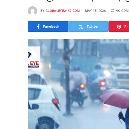
BY
GLOBALEYE24X7.COM
MAY 15, 2026
NO CO
Facebook
Twitter
Pi