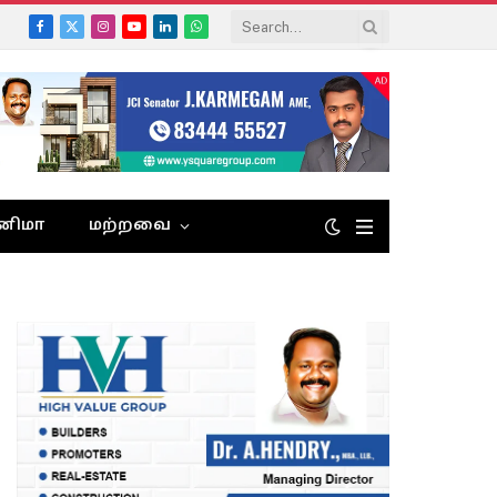
Facebook
X
Instagram
YouTube
LinkedIn
WhatsApp
(Twitter)
னிமா
மற்றவை