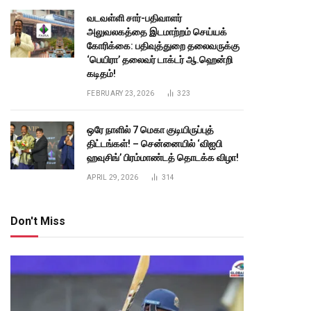
வடவள்ளி சார்-பதிவாளர்
அலுவலகத்தை இடமாற்றம் செய்யக்
கோரிக்கை: பதிவுத்துறை தலைவருக்கு
‘பெயிரா’ தலைவர் டாக்டர் ஆ.ஹென்றி
கடிதம்!
FEBRUARY 23, 2026
323
ஒரே நாளில் 7 மெகா குடியிருப்புத்
திட்டங்கள்! – சென்னையில் ‘விஐபி
ஹவுசிங்’ பிரம்மாண்டத் தொடக்க விழா!
APRIL 29, 2026
314
Don't Miss