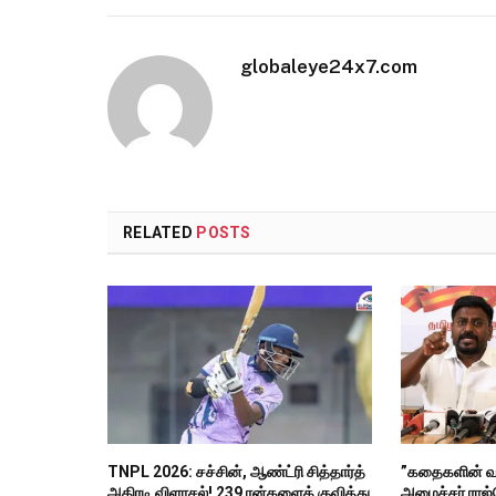
globaleye24x7.com
RELATED
POSTS
TNPL 2026: சச்சின், ஆண்ட்ரி சித்தார்த்
”கதைகளின் வழ
அதிரடி விளாசல்! 239 ரன்களைக் குவித்து
அமைச்சர் ராஜ்