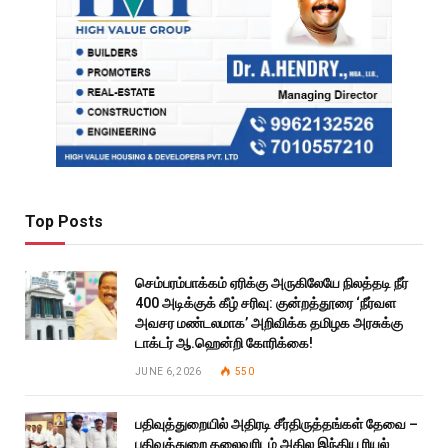
Top Posts
செம்பரம்பாக்கம் ஏரிக்கு அருகிலேயே நிலத்தடி நீர்
400 அடிக்குக் கீழ் சரிவு: குன்றத்தூரை ‘நீர்வள
அவசர மண்டலமாக’ அறிவிக்க தமிழக அரசுக்கு
டாக்டர் ஆ.ஹென்றி கோரிக்கை!
JUNE 6, 2026
550
பதிவுத்துறையில் அதிரடி சீர்திருத்தங்கள் தேவை –
பதிவுத்துறை தலைவரிடம் அகில இந்திய ரியல்