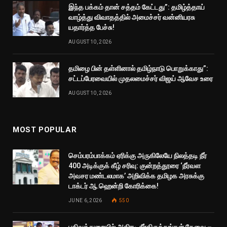
இந்த பக்கம் தான் சத்தம் கேட்டது”: தமிழ்த்தாய்
வாழ்த்து விவாதத்தில் அமைச்சர் வன்னியரசு
யதார்த்த பேச்சு!
AUGUST 10, 2026
தமிழை பின் தள்ளினால் தமிழ்நாடு பொறுக்காது”:
சட்டப்பேரவையில் முதலமைச்சர் விஜய் ஆவேச உரை
AUGUST 10, 2026
MOST POPULAR
செம்பரம்பாக்கம் ஏரிக்கு அருகிலேயே நிலத்தடி நீர்
400 அடிக்குக் கீழ் சரிவு: குன்றத்தூரை ‘நீர்வள
அவசர மண்டலமாக’ அறிவிக்க தமிழக அரசுக்கு
டாக்டர் ஆ.ஹென்றி கோரிக்கை!
JUNE 6, 2026
550