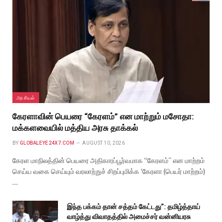
அரசியல்
கேரளாவின் பெயரை “கேரளம்” என மாற்றும் மசோதா:
மக்களவையில் மத்திய அரசு தாக்கல்
BY
GLOBALEYE24X7.COM
AUGUST 10, 2026
கேரள மாநிலத்தின் பெயரை அதிகாரப்பூர்வமாக “கேரளம்” என மாற்றம்
செய்ய வகை செய்யும் வரலாற்றுச் சிறப்புமிக்க ‘கேரளா (பெயர் மாற்றம்)
…
இந்த பக்கம் தான் சத்தம் கேட்டது”: தமிழ்த்தாய்
வாழ்த்து விவாதத்தில் அமைச்சர் வன்னியரசு