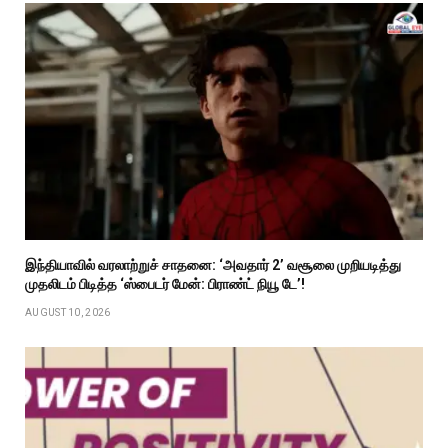
இந்தியாவில் வரலாற்றுச் சாதனை: ‘அவதார் 2’ வசூலை முறியடித்து
முதலிடம் பிடித்த ‘ஸ்பைடர் மேன்: பிராண்ட் நியூ டே’!
AUGUST 10, 2026