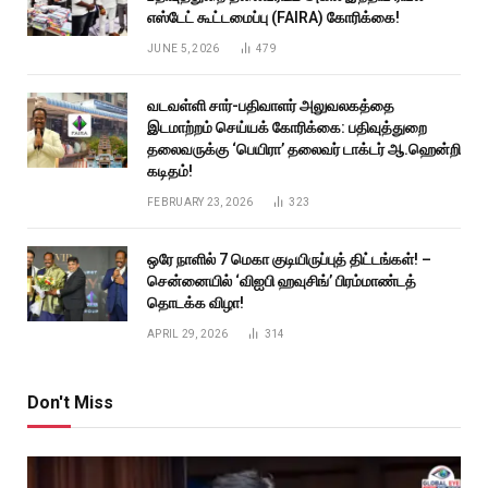
எஸ்டேட் கூட்டமைப்பு (FAIRA) கோரிக்கை!
JUNE 5, 2026
479
வடவள்ளி சார்-பதிவாளர் அலுவலகத்தை
இடமாற்றம் செய்யக் கோரிக்கை: பதிவுத்துறை
தலைவருக்கு ‘பெயிரா’ தலைவர் டாக்டர் ஆ.ஹென்றி
கடிதம்!
FEBRUARY 23, 2026
323
ஒரே நாளில் 7 மெகா குடியிருப்புத் திட்டங்கள்! –
சென்னையில் ‘விஐபி ஹவுசிங்’ பிரம்மாண்டத்
தொடக்க விழா!
APRIL 29, 2026
314
Don't Miss