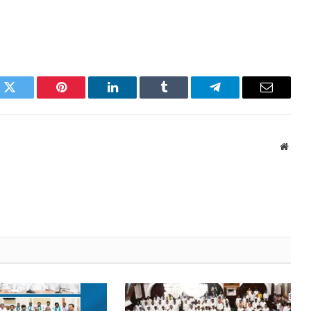
k
Twitter
Pinterest
LinkedIn
Tumblr
Telegram
Email
Websi