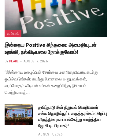
உடல்நலம்
இன்றைய Positive சிந்தனை: அமைதியுடன்
உறங்கி, நல்விடியலை நோக்குவோம்!
BY
PEARL
AUGUST 7, 2026
“இன்றைய உழைப்பின் சோர்வை மனநிறைவோடு கடந்து
ஓய்வெடுங்கள்; கடந்து போனவை அனுபவங்கள்,
வரப்போகும் விடியல் உங்கள் உழைப்பிற்கு நிச்சயம்
வெற்றியைத்…
தமிழ்நாடு மின் நிறுவல் பொறியாளர்
சங்க தொழில்நுட்ப கருத்தரங்கம்: சிறப்பு
விருந்தினராகப் பங்கேற்று வாழ்த்திய
ஜே.சி.டி. பிரபாகர்!
AUGUST 7, 2026