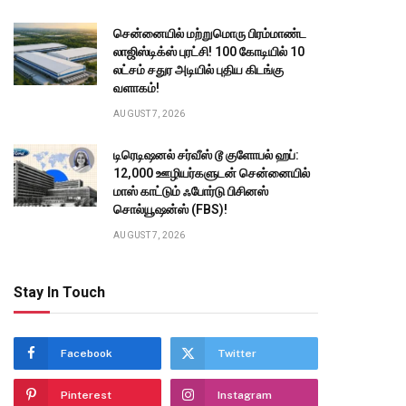
சென்னையில் மற்றுமொரு பிரம்மாண்ட
லாஜிஸ்டிக்ஸ் புரட்சி! ₹100 கோடியில் 10
லட்சம் சதுர அடியில் புதிய கிடங்கு
வளாகம்!
AUGUST 7, 2026
டிரெடிஷனல் சர்வீஸ் டூ குளோபல் ஹப்:
12,000 ஊழியர்களுடன் சென்னையில்
மாஸ் காட்டும் ஃபோர்டு பிசினஸ்
te
சொல்யூஷன்ஸ் (FBS)!
AUGUST 7, 2026
Stay In Touch
Facebook
Twitter
Pinterest
Instagram