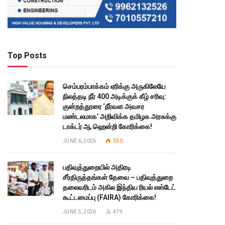
Top Posts
செம்பரம்பாக்கம் ஏரிக்கு அருகிலேயே
நிலத்தடி நீர் 400 அடிக்குக் கீழ் சரிவு:
குன்றத்தூரை ‘நீர்வள அவசர
மண்டலமாக’ அறிவிக்க தமிழக அரசுக்கு
டாக்டர் ஆ.ஹென்றி கோரிக்கை!
JUNE 6, 2026
550
பதிவுத்துறையில் அதிரடி
சீர்திருத்தங்கள் தேவை – பதிவுத்துறை
தலைவரிடம் அகில இந்திய ரியல் எஸ்டேட்
கூட்டமைப்பு (FAIRA) கோரிக்கை!
JUNE 5, 2026
479