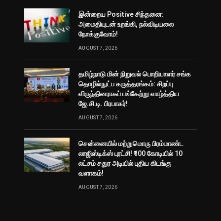
இன்றைய Positive சிந்தனை:
அமைதியுடன் உறங்கி, நல்விடியலை
நோக்குவோம்!
AUGUST 7, 2026
தமிழ்நாடு மின் நிறுவல் பொறியாளர் சங்க
தொழில்நுட்ப கருத்தரங்கம்: சிறப்பு
விருந்தினராகப் பங்கேற்று வாழ்த்திய
ஜே.சி.டி. பிரபாகர்!
AUGUST 7, 2026
சென்னையில் மற்றுமொரு பிரம்மாண்ட
லாஜிஸ்டிக்ஸ் புரட்சி! ₹100 கோடியில் 10
லட்சம் சதுர அடியில் புதிய கிடங்கு
வளாகம்!
AUGUST 7, 2026