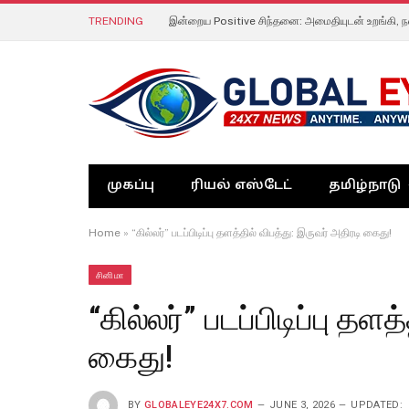
TRENDING
இன்றைய Positive சிந்தனை: அமைதியுடன் உறங்கி, ந
முகப்பு
ரியல் எஸ்டேட்
தமிழ்நாடு
Home
»
“கில்லர்” படப்பிடிப்பு தளத்தில் விபத்து: இருவர் அதிரடி கைது!
சினிமா
“கில்லர்” படப்பிடிப்பு தள
கைது!
BY
GLOBALEYE24X7.COM
JUNE 3, 2026
UPDATED: