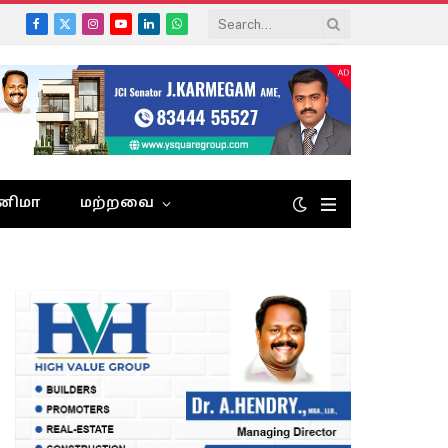
Facebook
X
Instagram
YouTube
LinkedIn
WhatsApp
(Twitter)
னிமா
மற்றவை