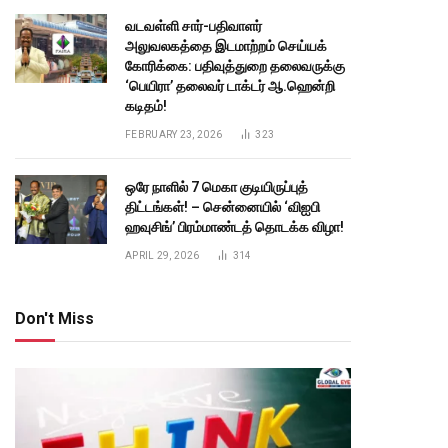
வடவள்ளி சார்-பதிவாளர்
அலுவலகத்தை இடமாற்றம் செய்யக்
கோரிக்கை: பதிவுத்துறை தலைவருக்கு
‘பெயிரா’ தலைவர் டாக்டர் ஆ.ஹென்றி
கடிதம்!
FEBRUARY 23, 2026
323
ஒரே நாளில் 7 மெகா குடியிருப்புத்
திட்டங்கள்! – சென்னையில் ‘விஐபி
ஹவுசிங்’ பிரம்மாண்டத் தொடக்க விழா!
APRIL 29, 2026
314
Don't Miss