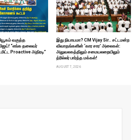
வியூகம் வகுத்த
இது நியாயமா? CM Vijay Sir.. சட்டமன்ற
விஜய்! “எங்க தலைவர்
விவாதங்களின் ‘கார சார’ அலைகள்:
மிட்ட Proactive அதிரடி”
அலுவலகத்திலும் சமையலறையிலும்
த்ரில்லர் பார்த்த மக்கள்!
AUGUST 7, 2026