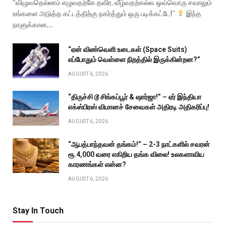
“விழுவதெல்லாம் எழுவதற்கே தவிர, வீழ்வதற்கல்ல. ஒவ்வொரு சவாலும்
உங்களை அடுத்த கட்டத்திற்கு நகர்த்தும் ஒரு படிக்கட்டே!”
இந்த
நாளுக்கான…
“ஏன் விண்வெளி உடைகள் (Space Suits)
எப்போதும் வெள்ளை நிறத்தில் இருக்கின்றன?”
AUGUST 6, 2026
“திருச்சி டூ சிங்கப்பூர் & ஷார்ஜா!” – ஏர் இந்தியா
எக்ஸ்பிரஸ் விமானச் சேவைகள் அதிரடி அதிகரிப்பு!
AUGUST 6, 2026
“ஆபத்பாந்தவன் தங்கம்!” – 2-3 நாட்களில் சவரன்
ரூ.4,000 வரை எகிறிய தங்க விலை! உலகளாவிய
காரணங்கள் என்ன?
AUGUST 6, 2026
Stay In Touch