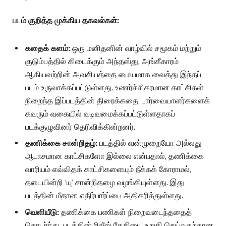
படம் குறித்த முக்கிய தகவல்கள்:
கதைக் களம்:
ஒரு மனிதனின் வாழ்வில் சமூகம் மற்றும்
குடும்பத்தில் கிடைக்கும் அந்தஸ்து, அங்கீகாரம்
ஆகியவற்றின் அவசியத்தை மையமாக வைத்து இந்தப்
படம் உருவாக்கப்பட்டுள்ளது. உணர்ச்சிகரமான காட்சிகள்
நிறைந்த இப்படத்தின் திரைக்கதை, பார்வையாளர்களைக்
கவரும் வகையில் வடிவமைக்கப்பட்டுள்ளதாகப்
படக்குழுவினர் தெரிவிக்கின்றனர்.
தணிக்கை சான்றிதழ்:
படத்தில் வன்முறையோ அல்லது
ஆபாசமான காட்சிகளோ இல்லை என்பதால், தணிக்கை
வாரியம் எவ்விதக் காட்சிகளையும் நீக்கக் கோராமல்,
தடையின்றி ‘யு’ சான்றிதழை வழங்கியுள்ளது. இது
படத்தின் மீதான எதிர்பார்ப்பை அதிகரித்துள்ளது.
வெளியீடு:
தணிக்கை பணிகள் நிறைவடைந்ததைத்
தொடர்ந்து, படத்தின் ரிலீஸ் தேதியை உறுதி செய்வதற்கான