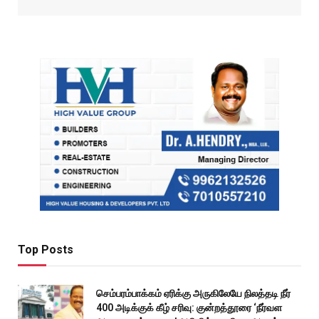
Top Posts
செம்பரம்பாக்கம் ஏரிக்கு அருகிலேயே நிலத்தடி நீர்
400 அடிக்குக் கீழ் சரிவு: குன்றத்தூரை ‘நீர்வள