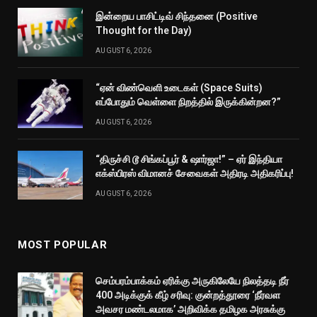
இன்றைய பாசிட்டிவ் சிந்தனை (Positive
Thought for the Day)
AUGUST 6, 2026
“ஏன் விண்வெளி உடைகள் (Space Suits)
எப்போதும் வெள்ளை நிறத்தில் இருக்கின்றன?”
AUGUST 6, 2026
“திருச்சி டூ சிங்கப்பூர் & ஷார்ஜா!” – ஏர் இந்தியா
எக்ஸ்பிரஸ் விமானச் சேவைகள் அதிரடி அதிகரிப்பு!
AUGUST 6, 2026
MOST POPULAR
செம்பரம்பாக்கம் ஏரிக்கு அருகிலேயே நிலத்தடி நீர்
400 அடிக்குக் கீழ் சரிவு: குன்றத்தூரை ‘நீர்வள
அவசர மண்டலமாக’ அறிவிக்க தமிழக அரசுக்கு