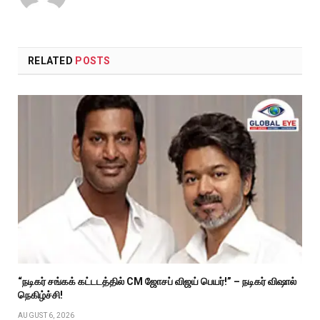
RELATED
POSTS
“நடிகர் சங்கக் கட்டடத்தில் CM ஜோசப் விஜய் பெயர்!” – நடிகர் விஷால்
நெகிழ்ச்சி!
AUGUST 6, 2026