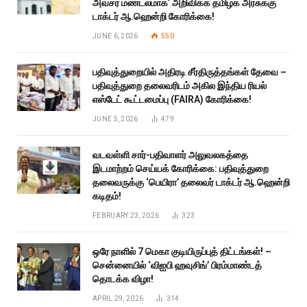
அவசர மண்டலமாக’ அறிவிக்க தமிழக அரசுக்கு
டாக்டர் ஆ.ஹென்றி கோரிக்கை!
JUNE 6, 2026
550
பதிவுத்துறையில் அதிரடி சீர்திருத்தங்கள் தேவை –
பதிவுத்துறை தலைவரிடம் அகில இந்திய ரியல்
எஸ்டேட் கூட்டமைப்பு (FAIRA) கோரிக்கை!
JUNE 5, 2026
479
வடவள்ளி சார்-பதிவாளர் அலுவலகத்தை
இடமாற்றம் செய்யக் கோரிக்கை: பதிவுத்துறை
தலைவருக்கு ‘பெயிரா’ தலைவர் டாக்டர் ஆ.ஹென்றி
கடிதம்!
FEBRUARY 23, 2026
323
ஒரே நாளில் 7 மெகா குடியிருப்புத் திட்டங்கள்! –
சென்னையில் ‘விஐபி ஹவுசிங்’ பிரம்மாண்டத்
தொடக்க விழா!
APRIL 29, 2026
314