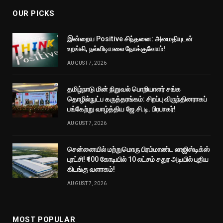
OUR PICKS
இன்றைய Positive சிந்தனை: அமைதியுடன்
உறங்கி, நல்விடியலை நோக்குவோம்!
AUGUST 7, 2026
தமிழ்நாடு மின் நிறுவல் பொறியாளர் சங்க
தொழில்நுட்ப கருத்தரங்கம்: சிறப்பு விருந்தினராகப்
பங்கேற்று வாழ்த்திய ஜே.சி.டி. பிரபாகர்!
AUGUST 7, 2026
சென்னையில் மற்றுமொரு பிரம்மாண்ட லாஜிஸ்டிக்ஸ்
புரட்சி! ₹100 கோடியில் 10 லட்சம் சதுர அடியில் புதிய
கிடங்கு வளாகம்!
AUGUST 7, 2026
MOST POPULAR