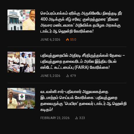
செம்பரம்பாக்கம் ஏரிக்கு அருகிலேயே நிலத்தடி நீர்
400 அடிக்குக் கீழ் சரிவு: குன்றத்தூரை ‘நீர்வள
அவசர மண்டலமாக’ அறிவிக்க தமிழக அரசுக்கு
டாக்டர் ஆ.ஹென்றி கோரிக்கை!
JUNE 6, 2026
550
பதிவுத்துறையில் அதிரடி சீர்திருத்தங்கள் தேவை –
பதிவுத்துறை தலைவரிடம் அகில இந்திய ரியல்
எஸ்டேட் கூட்டமைப்பு (FAIRA) கோரிக்கை!
JUNE 5, 2026
479
வடவள்ளி சார்-பதிவாளர் அலுவலகத்தை
இடமாற்றம் செய்யக் கோரிக்கை: பதிவுத்துறை
தலைவருக்கு ‘பெயிரா’ தலைவர் டாக்டர் ஆ.ஹென்றி
கடிதம்!
FEBRUARY 23, 2026
323