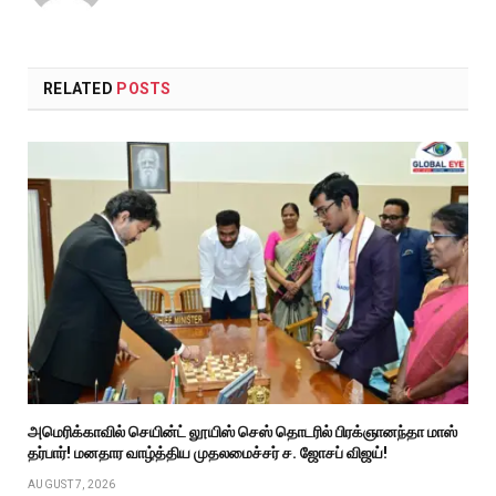
RELATED
POSTS
அமெரிக்காவில் செயின்ட் லூயிஸ் செஸ் தொடரில் பிரக்ஞானந்தா மாஸ்
தர்பார்! மனதார வாழ்த்திய முதலமைச்சர் ச. ஜோசப் விஜய்!
AUGUST 7, 2026