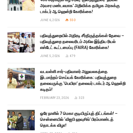
அவசர மண்டலமாக’ அறிவிக்க தமிழக அரசுக்கு
டாக்டர் ஆ.ஹென்றி கோரிக்கை!
JUNE 6, 2026
550
பதிவுத்துறையில் அதிரடி சீர்திருத்தங்கள் தேவை –
பதிவுத்துறை தலைவரிடம் அகில இந்திய ரியல்
எஸ்டேட் கூட்டமைப்பு (FAIRA) கோரிக்கை!
JUNE 5, 2026
479
வடவள்ளி சார்-பதிவாளர் அலுவலகத்தை
இடமாற்றம் செய்யக் கோரிக்கை: பதிவுத்துறை
தலைவருக்கு ‘பெயிரா’ தலைவர் டாக்டர் ஆ.ஹென்றி
கடிதம்!
FEBRUARY 23, 2026
323
ஒரே நாளில் 7 மெகா குடியிருப்புத் திட்டங்கள்! –
சென்னையில் ‘விஐபி ஹவுசிங்’ பிரம்மாண்டத்
தொடக்க விழா!