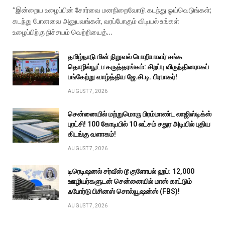
“இன்றைய உழைப்பின் சோர்வை மனநிறைவோடு கடந்து ஓய்வெடுங்கள்;
கடந்து போனவை அனுபவங்கள், வரப்போகும் விடியல் உங்கள்
உழைப்பிற்கு நிச்சயம் வெற்றியைத்…
தமிழ்நாடு மின் நிறுவல் பொறியாளர் சங்க
தொழில்நுட்ப கருத்தரங்கம்: சிறப்பு விருந்தினராகப்
பங்கேற்று வாழ்த்திய ஜே.சி.டி. பிரபாகர்!
AUGUST 7, 2026
சென்னையில் மற்றுமொரு பிரம்மாண்ட லாஜிஸ்டிக்ஸ்
புரட்சி! ₹100 கோடியில் 10 லட்சம் சதுர அடியில் புதிய
கிடங்கு வளாகம்!
AUGUST 7, 2026
டிரெடிஷனல் சர்வீஸ் டூ குளோபல் ஹப்: 12,000
ஊழியர்களுடன் சென்னையில் மாஸ் காட்டும்
ஃபோர்டு பிசினஸ் சொல்யூஷன்ஸ் (FBS)!
AUGUST 7, 2026