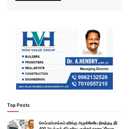
Top Posts
செம்பரம்பாக்கம் ஏரிக்கு அருகிலேயே நிலத்தடி நீர்
400 அடிக்குக் கீழ் சரிவு: குன்றத்தூரை ‘நீர்வள