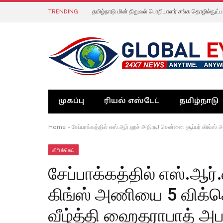
TRENDING
முகப்பு
ரியல் எஸ்டேட்
தமிழ்நாடு
Home
»
சேப்பாக்கத்தில் எஸ்.ஆர்.ஹச் அதிரடி! சென்னை சூப்பர் கிங்ஸ் 
கிரிக்கெட்
சேப்பாக்கத்தில் எஸ்.ஆர
கிங்ஸ் அணியை 5 விக்கெ
வீழ்த்தி ஹைதராபாத் அப