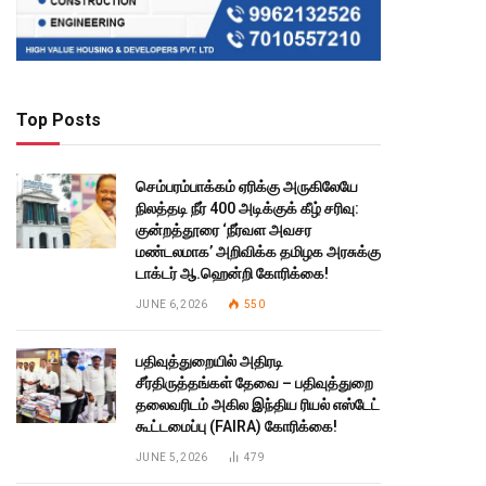
Top Posts
செம்பரம்பாக்கம் ஏரிக்கு அருகிலேயே
நிலத்தடி நீர் 400 அடிக்குக் கீழ் சரிவு:
குன்றத்தூரை ‘நீர்வள அவசர
மண்டலமாக’ அறிவிக்க தமிழக அரசுக்கு
டாக்டர் ஆ.ஹென்றி கோரிக்கை!
JUNE 6, 2026
550
பதிவுத்துறையில் அதிரடி
சீர்திருத்தங்கள் தேவை – பதிவுத்துறை
தலைவரிடம் அகில இந்திய ரியல் எஸ்டேட்
கூட்டமைப்பு (FAIRA) கோரிக்கை!
JUNE 5, 2026
479