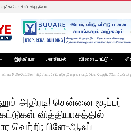
தமிழ்நாடு மின் நிறுவல் பொறியாளர் சங்க தொழில்நுட்ப கருத்தரங்கம்: சிறப்பு விருந்தினராகப் பங்கேற்று வாழ்த்திய ஜே.சி.டி. பிரபாகர்!
இந்தியா
அரசியல்
விளையாட்டு
சி
அணியை 5 விக்கெட்டுகள் வித்தியாசத்தில் வீழ்த்தி ஹைதராபாத் அபார வெற்றி; பிளே-ஆஃப் சுற்ற
்.ஹச் அதிரடி! சென்னை சூப்பர்
ட்டுகள் வித்தியாசத்தில்
ார வெற்றி; பிளே-ஆஃப்