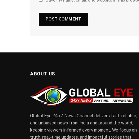
Save my name, email, and website in this brows
ABOUT US
Global Eye 24x7 News Channel delivers fast, reliable,
and unbiased news from India and around the world,
keeping viewers informed every moment. We focus on
truth, real-time updates, and impactful stories that