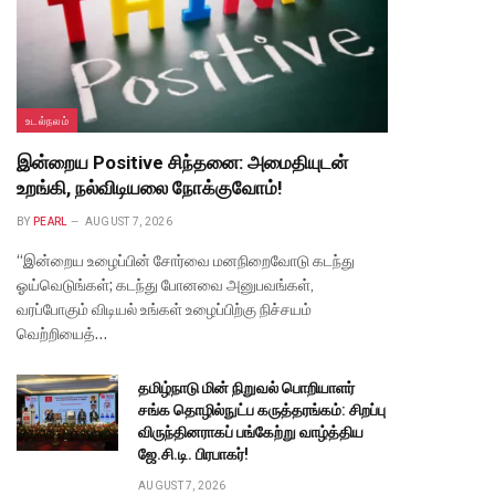
உடல்நலம்
இன்றைய Positive சிந்தனை: அமைதியுடன்
உறங்கி, நல்விடியலை நோக்குவோம்!
BY
PEARL
AUGUST 7, 2026
“இன்றைய உழைப்பின் சோர்வை மனநிறைவோடு கடந்து
ஓய்வெடுங்கள்; கடந்து போனவை அனுபவங்கள்,
வரப்போகும் விடியல் உங்கள் உழைப்பிற்கு நிச்சயம்
வெற்றியைத்…
தமிழ்நாடு மின் நிறுவல் பொறியாளர்
சங்க தொழில்நுட்ப கருத்தரங்கம்: சிறப்பு
விருந்தினராகப் பங்கேற்று வாழ்த்திய
ஜே.சி.டி. பிரபாகர்!
AUGUST 7, 2026