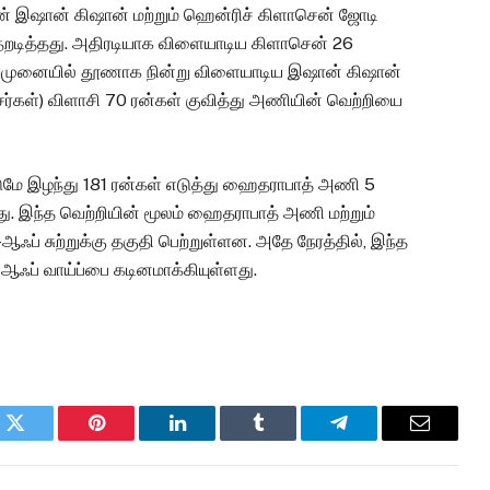
்மேன் இஷான் கிஷான் மற்றும் ஹென்ரிச் கிளாசென் ஜோடி
தறடித்தது. அதிரடியாக விளையாடிய கிளாசென் 26
. மறுமுனையில் தூணாக நின்று விளையாடிய இஷான் கிஷான்
ிக்சர்கள்) விளாசி 70 ரன்கள் குவித்து அணியின் வெற்றியை
்டுமே இழந்து 181 ரன்கள் எடுத்து ஹைதராபாத் அணி 5
்றது. இந்த வெற்றியின் மூலம் ஹைதராபாத் அணி மற்றும்
ப் சுற்றுக்கு தகுதி பெற்றுள்ளன. அதே நேரத்தில், இந்த
ஆஃப் வாய்ப்பை கடினமாக்கியுள்ளது.
k
Twitter
Pinterest
LinkedIn
Tumblr
Telegram
Email