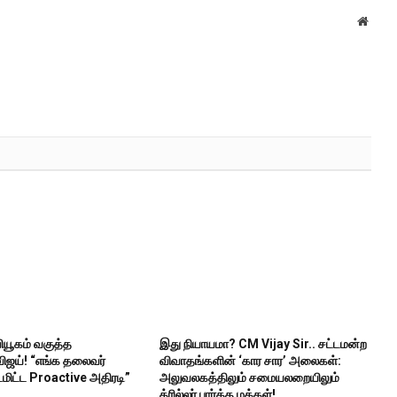
Websi
வியூகம் வகுத்த
இது நியாயமா? CM Vijay Sir.. சட்டமன்ற
விஜய்! “எங்க தலைவர்
விவாதங்களின் ‘கார சார’ அலைகள்:
மிட்ட Proactive அதிரடி”
அலுவலகத்திலும் சமையலறையிலும்
த்ரில்லர் பார்த்த மக்கள்!