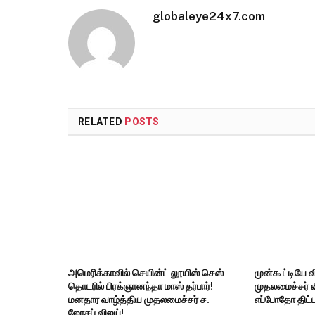
globaleye24x7.com
RELATED
POSTS
அமெரிக்காவில் செயின்ட் லூயிஸ் செஸ்
முன்கூட்டியே 
தொடரில் பிரக்ஞானந்தா மாஸ் தர்பார்!
முதலமைச்சர் 
மனதார வாழ்த்திய முதலமைச்சர் ச.
எப்போதோ திட்ட
ஜோசப் விஜய்!