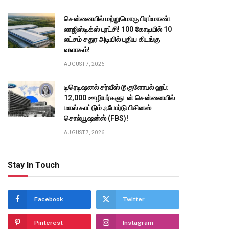
சென்னையில் மற்றுமொரு பிரம்மாண்ட
லாஜிஸ்டிக்ஸ் புரட்சி! ₹100 கோடியில் 10
லட்சம் சதுர அடியில் புதிய கிடங்கு
வளாகம்!
AUGUST 7, 2026
டிரெடிஷனல் சர்வீஸ் டூ குளோபல் ஹப்:
12,000 ஊழியர்களுடன் சென்னையில்
மாஸ் காட்டும் ஃபோர்டு பிசினஸ்
சொல்யூஷன்ஸ் (FBS)!
AUGUST 7, 2026
Stay In Touch
Facebook
Twitter
Pinterest
Instagram