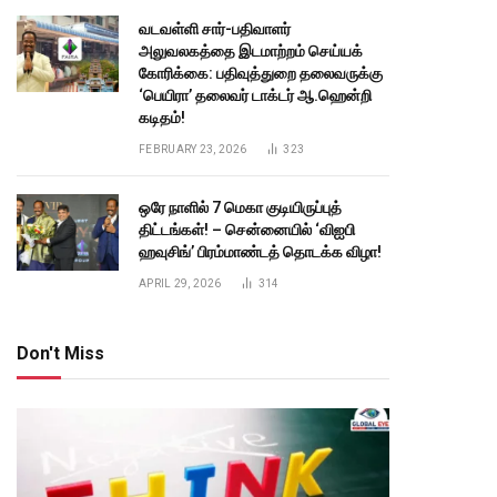
வடவள்ளி சார்-பதிவாளர்
அலுவலகத்தை இடமாற்றம் செய்யக்
கோரிக்கை: பதிவுத்துறை தலைவருக்கு
‘பெயிரா’ தலைவர் டாக்டர் ஆ.ஹென்றி
கடிதம்!
FEBRUARY 23, 2026
323
ஒரே நாளில் 7 மெகா குடியிருப்புத்
திட்டங்கள்! – சென்னையில் ‘விஐபி
ஹவுசிங்’ பிரம்மாண்டத் தொடக்க விழா!
APRIL 29, 2026
314
Don't Miss