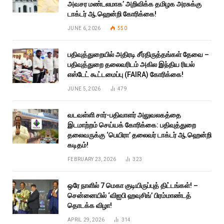
அவசர மண்டலமாக’ அறிவிக்க தமிழக அரசுக்கு
டாக்டர் ஆ.ஹென்றி கோரிக்கை!
JUNE 6, 2026
550
பதிவுத்துறையில் அதிரடி சீர்திருத்தங்கள் தேவை –
பதிவுத்துறை தலைவரிடம் அகில இந்திய ரியல்
எஸ்டேட் கூட்டமைப்பு (FAIRA) கோரிக்கை!
JUNE 5, 2026
479
வடவள்ளி சார்-பதிவாளர் அலுவலகத்தை
இடமாற்றம் செய்யக் கோரிக்கை: பதிவுத்துறை
தலைவருக்கு ‘பெயிரா’ தலைவர் டாக்டர் ஆ.ஹென்றி
கடிதம்!
FEBRUARY 23, 2026
323
ஒரே நாளில் 7 மெகா குடியிருப்புத் திட்டங்கள்! –
சென்னையில் ‘விஐபி ஹவுசிங்’ பிரம்மாண்டத்
தொடக்க விழா!
APRIL 29, 2026
314