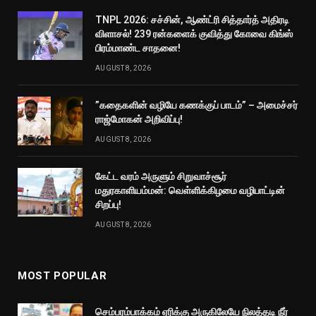
TNPL 2026: சச்சின், ஆண்ட்ரி சித்தார்த் அதிரடி
விளாசல்! 239 ரன்களைக் குவித்து கோவை கிங்ஸ்
பிரம்மாண்ட சாதனை!
AUGUST 8, 2026
”கதைகளின் வழியே கணக்குப் பாடம்” – அமைச்சர்
ராஜ்மோகன் அறிவிப்பு!
AUGUST 8, 2026
கேட்ட வரம் அருளும் சிறுவாச்சூர்
மதுரகாளியம்மன்: வெள்ளிக்கிழமை வழிபாட்டின்
சிறப்பு!
AUGUST 8, 2026
MOST POPULAR
செம்பரம்பாக்கம் ஏரிக்கு அருகிலேயே நிலத்தடி நீர்