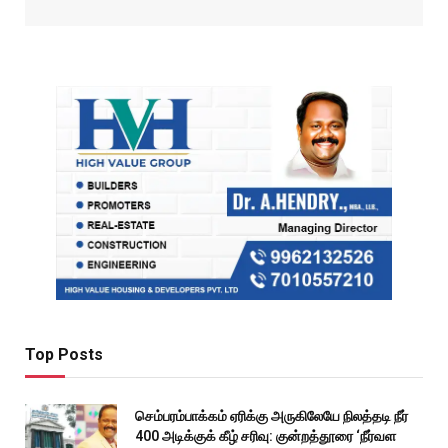
Top Posts
செம்பரம்பாக்கம் ஏரிக்கு அருகிலேயே நிலத்தடி நீர்
400 அடிக்குக் கீழ் சரிவு: குன்றத்தூரை ‘நீர்வள