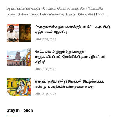
மதுரை பாந்தர்ஸுக்கு 240 ரன்கள் மெகா இலக்கு; திண்டுக்கல்லில்
பவுண்டரி, சிக்ஸர் மழை! திண்டுக்கல்: தமிழ்நாடு பிரீமியர் லீக் (TNPL…
”கதைகளின் வழியே கணக்குப் பாடம்” – அமைச்சர்
ராஜ்மோகன் அறிவிப்பு!
AUGUST 8, 2026
கேட்ட வரம் அருளும் சிறுவாச்சூர்
மதுரகாளியம்மன்: வெள்ளிக்கிழமை வழிபாட்டின்
சிறப்பு!
AUGUST 8, 2026
ராமரால் ‘தாயே’ என்று அன்புடன் அழைக்கப்பட்ட
சபரி: தூய பக்தியின் உன்னதமான கதை!
AUGUST 8, 2026
Stay In Touch