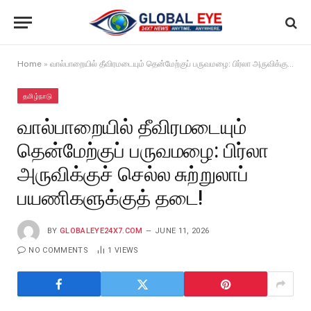
Home
»
வால்பாறையில் தீவிரமடையும் தென்மேற்குப் பருவமழை: பிர்லா அருவிக்குச் செல்ல சுற்றுலாப் பயணிகளுக்குத் தடை!
தமிழ்நாடு
வால்பாறையில் தீவிரமடையும்
தென்மேற்குப் பருவமழை: பிர்லா
அருவிக்குச் செல்ல சுற்றுலாப்
பயணிகளுக்குத் தடை!
BY
GLOBALEYE24X7.COM
JUNE 11, 2026
NO COMMENTS
1
VIEWS