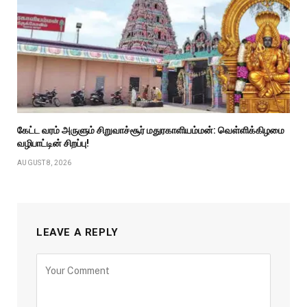
கேட்ட வரம் அருளும் சிறுவாச்சூர் மதுரகாளியம்மன்: வெள்ளிக்கிழமை
வழிபாட்டின் சிறப்பு!
AUGUST 8, 2026
LEAVE A REPLY