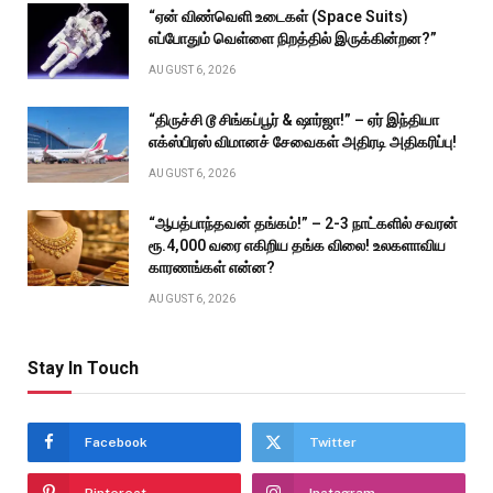
“ஏன் விண்வெளி உடைகள் (Space Suits)
எப்போதும் வெள்ளை நிறத்தில் இருக்கின்றன?”
AUGUST 6, 2026
“திருச்சி டூ சிங்கப்பூர் & ஷார்ஜா!” – ஏர் இந்தியா
எக்ஸ்பிரஸ் விமானச் சேவைகள் அதிரடி அதிகரிப்பு!
AUGUST 6, 2026
“ஆபத்பாந்தவன் தங்கம்!” – 2-3 நாட்களில் சவரன்
ரூ.4,000 வரை எகிறிய தங்க விலை! உலகளாவிய
காரணங்கள் என்ன?
AUGUST 6, 2026
Stay In Touch
Facebook
Twitter
Pinterest
Instagram