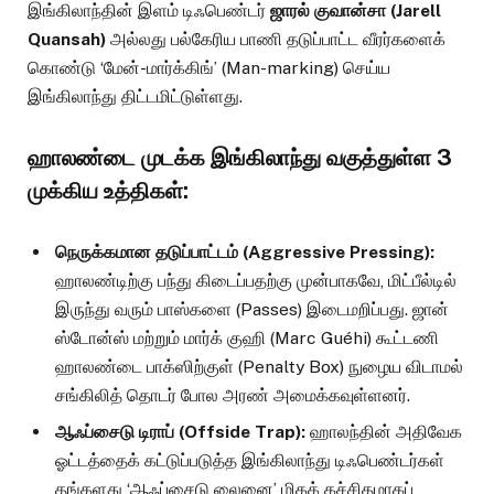
இங்கிலாந்தின் இளம் டிஃபெண்டர்
ஜாரல் குவான்சா (Jarell
Quansah)
அல்லது பல்கேரிய பாணி தடுப்பாட்ட வீரர்களைக்
கொண்டு ‘மேன்-மார்க்கிங்’ (Man-marking) செய்ய
இங்கிலாந்து திட்டமிட்டுள்ளது.
ஹாலண்டை முடக்க இங்கிலாந்து வகுத்துள்ள 3
முக்கிய உத்திகள்:
நெருக்கமான தடுப்பாட்டம் (Aggressive Pressing):
ஹாலண்டிற்கு பந்து கிடைப்பதற்கு முன்பாகவே, மிட்பீல்டில்
இருந்து வரும் பாஸ்களை (Passes) இடைமறிப்பது. ஜான்
ஸ்டோன்ஸ் மற்றும் மார்க் குஹி (Marc Guéhi) கூட்டணி
ஹாலண்டை பாக்ஸிற்குள் (Penalty Box) நுழைய விடாமல்
சங்கிலித் தொடர் போல அரண் அமைக்கவுள்ளனர்.
ஆஃப்சைடு டிராப் (Offside Trap):
ஹாலந்தின் அதிவேக
ஓட்டத்தைக் கட்டுப்படுத்த இங்கிலாந்து டிஃபெண்டர்கள்
தங்களது ‘ஆஃப்சைடு லைனை’ மிகக் கச்சிதமாகப்