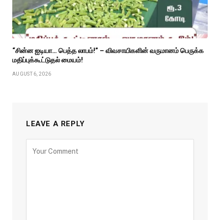
“சின்ன ஐடியா… பெத்த லாபம்!” – விவசாயிகளின் வருமானம் பெருக்க
மதிப்புக்கூட்டுதல் மையம்!
AUGUST 6, 2026
LEAVE A REPLY