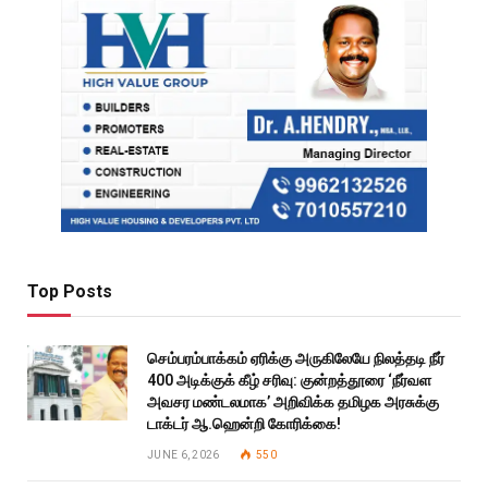
Top Posts
செம்பரம்பாக்கம் ஏரிக்கு அருகிலேயே நிலத்தடி நீர்
400 அடிக்குக் கீழ் சரிவு: குன்றத்தூரை ‘நீர்வள
அவசர மண்டலமாக’ அறிவிக்க தமிழக அரசுக்கு
டாக்டர் ஆ.ஹென்றி கோரிக்கை!
JUNE 6, 2026
550