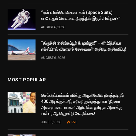
“ஏன் விண்வெளி உடைகள் (Space Suits)
எப்போதும் வெள்ளை நிறத்தில் இருக்கின்றன?”
AUGUST 6, 2026
“திருச்சி டூ சிங்கப்பூர் & ஷார்ஜா!” – ஏர் இந்தியா
எக்ஸ்பிரஸ் விமானச் சேவைகள் அதிரடி அதிகரிப்பு!
AUGUST 6, 2026
MOST POPULAR
செம்பரம்பாக்கம் ஏரிக்கு அருகிலேயே நிலத்தடி நீர்
400 அடிக்குக் கீழ் சரிவு: குன்றத்தூரை ‘நீர்வள
அவசர மண்டலமாக’ அறிவிக்க தமிழக அரசுக்கு
டாக்டர் ஆ.ஹென்றி கோரிக்கை!
JUNE 6, 2026
550