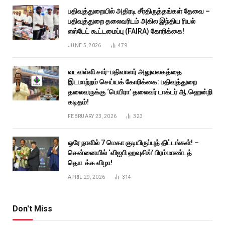
பதிவுத்துறையில் அதிரடி சீர்திருத்தங்கள் தேவை –
பதிவுத்துறை தலைவரிடம் அகில இந்திய ரியல்
எஸ்டேட் கூட்டமைப்பு (FAIRA) கோரிக்கை!
JUNE 5, 2026
479
வடவள்ளி சார்-பதிவாளர் அலுவலகத்தை
இடமாற்றம் செய்யக் கோரிக்கை: பதிவுத்துறை
தலைவருக்கு ‘பெயிரா’ தலைவர் டாக்டர் ஆ.ஹென்றி
கடிதம்!
FEBRUARY 23, 2026
323
ஒரே நாளில் 7 மெகா குடியிருப்புத் திட்டங்கள்! –
சென்னையில் ‘விஐபி ஹவுசிங்’ பிரம்மாண்டத்
தொடக்க விழா!
APRIL 29, 2026
314
Don't Miss