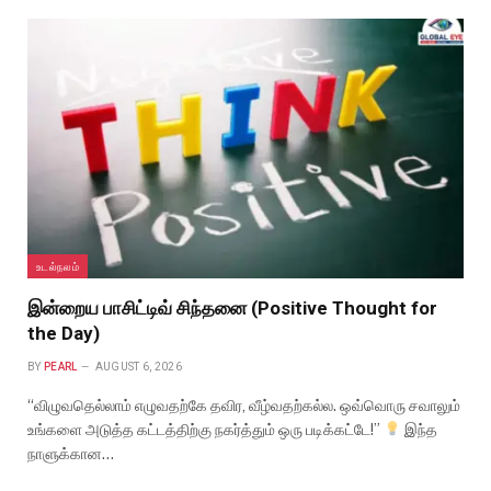
உடல்நலம்
இன்றைய பாசிட்டிவ் சிந்தனை (Positive Thought for
the Day)
BY
PEARL
AUGUST 6, 2026
“விழுவதெல்லாம் எழுவதற்கே தவிர, வீழ்வதற்கல்ல. ஒவ்வொரு சவாலும்
உங்களை அடுத்த கட்டத்திற்கு நகர்த்தும் ஒரு படிக்கட்டே!”
இந்த
நாளுக்கான…