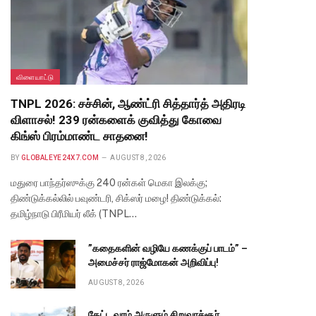
விளையாட்டு
TNPL 2026: சச்சின், ஆண்ட்ரி சித்தார்த் அதிரடி
விளாசல்! 239 ரன்களைக் குவித்து கோவை
கிங்ஸ் பிரம்மாண்ட சாதனை!
BY
GLOBALEYE24X7.COM
AUGUST 8, 2026
மதுரை பாந்தர்ஸுக்கு 240 ரன்கள் மெகா இலக்கு;
திண்டுக்கல்லில் பவுண்டரி, சிக்ஸர் மழை! திண்டுக்கல்:
தமிழ்நாடு பிரீமியர் லீக் (TNPL…
”கதைகளின் வழியே கணக்குப் பாடம்” –
அமைச்சர் ராஜ்மோகன் அறிவிப்பு!
AUGUST 8, 2026
கேட்ட வரம் அருளும் சிறுவாச்சூர்