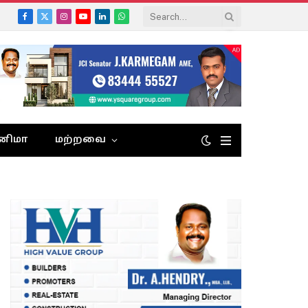
Facebook
X
Instagram
YouTube
LinkedIn
WhatsApp
(Twitter)
னிமா
மற்றவை