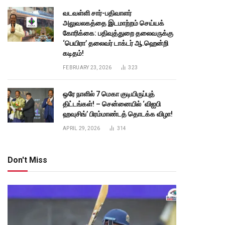
வடவள்ளி சார்-பதிவாளர்
அலுவலகத்தை இடமாற்றம் செய்யக்
கோரிக்கை: பதிவுத்துறை தலைவருக்கு
‘பெயிரா’ தலைவர் டாக்டர் ஆ.ஹென்றி
கடிதம்!
FEBRUARY 23, 2026
323
ஒரே நாளில் 7 மெகா குடியிருப்புத்
திட்டங்கள்! – சென்னையில் ‘விஐபி
ஹவுசிங்’ பிரம்மாண்டத் தொடக்க விழா!
APRIL 29, 2026
314
Don't Miss