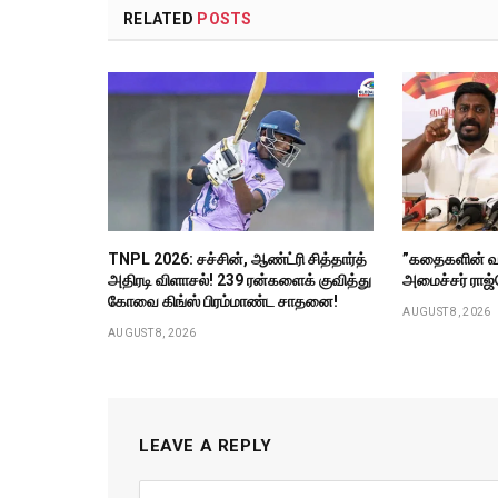
RELATED
POSTS
TNPL 2026: சச்சின், ஆண்ட்ரி சித்தார்த்
”கதைகளின் வழ
அதிரடி விளாசல்! 239 ரன்களைக் குவித்து
அமைச்சர் ராஜ்
கோவை கிங்ஸ் பிரம்மாண்ட சாதனை!
AUGUST 8, 2026
AUGUST 8, 2026
LEAVE A REPLY