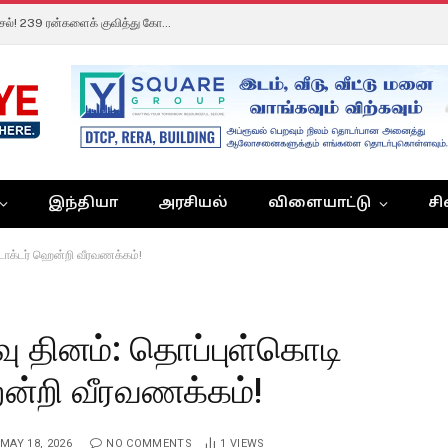
TNPL 2026: சச்சின், ஆண்ட்ரி சித்தார்த் அதிரடி விளாசல்! 239 ரன்களைக் குவித்து கோவை கிங்ஸ் பிரம்மாண்ட சாதனை!
இந்தியா
அரசியல்
விளையாட்டு
சி
 டாக்டர் ஹென்றி வீரவணக்கம்!
வு தினம்: தொப்புள்கொடி
ென்றி வீரவணக்கம்!
MAY 18, 2026
NO COMMENTS
1
VIEWS