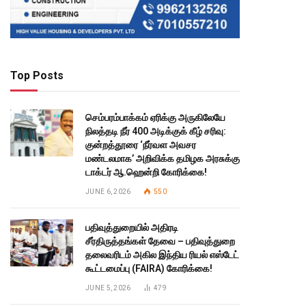
Top Posts
செம்பரம்பாக்கம் ஏரிக்கு அருகிலேயே
நிலத்தடி நீர் 400 அடிக்குக் கீழ் சரிவு:
குன்றத்தூரை ‘நீர்வள அவசர
மண்டலமாக’ அறிவிக்க தமிழக அரசுக்கு
டாக்டர் ஆ.ஹென்றி கோரிக்கை!
JUNE 6, 2026
550
பதிவுத்துறையில் அதிரடி
சீர்திருத்தங்கள் தேவை – பதிவுத்துறை
தலைவரிடம் அகில இந்திய ரியல் எஸ்டேட்
கூட்டமைப்பு (FAIRA) கோரிக்கை!
JUNE 5, 2026
479