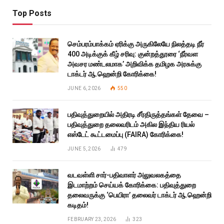
Top Posts
செம்பரம்பாக்கம் ஏரிக்கு அருகிலேயே நிலத்தடி நீர்
400 அடிக்குக் கீழ் சரிவு: குன்றத்தூரை ‘நீர்வள
அவசர மண்டலமாக’ அறிவிக்க தமிழக அரசுக்கு
டாக்டர் ஆ.ஹென்றி கோரிக்கை!
JUNE 6, 2026
550
பதிவுத்துறையில் அதிரடி சீர்திருத்தங்கள் தேவை –
பதிவுத்துறை தலைவரிடம் அகில இந்திய ரியல்
எஸ்டேட் கூட்டமைப்பு (FAIRA) கோரிக்கை!
JUNE 5, 2026
479
வடவள்ளி சார்-பதிவாளர் அலுவலகத்தை
இடமாற்றம் செய்யக் கோரிக்கை: பதிவுத்துறை
தலைவருக்கு ‘பெயிரா’ தலைவர் டாக்டர் ஆ.ஹென்றி
கடிதம்!
FEBRUARY 23, 2026
323