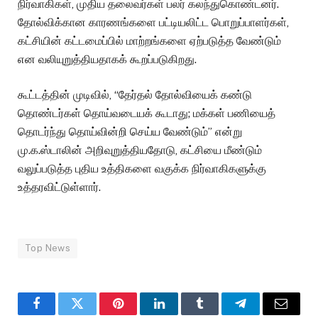
நிர்வாகிகள், முதிய தலைவர்கள் பலர் கலந்துகொண்டனர்.
தோல்விக்கான காரணங்களை பட்டியலிட்ட பொறுப்பாளர்கள்,
கட்சியின் கட்டமைப்பில் மாற்றங்களை ஏற்படுத்த வேண்டும்
என வலியுறுத்தியதாகக் கூறப்படுகிறது.
கூட்டத்தின் முடிவில், “தேர்தல் தோல்வியைக் கண்டு
தொண்டர்கள் தொய்வடையக் கூடாது; மக்கள் பணியைத்
தொடர்ந்து தொய்வின்றி செய்ய வேண்டும்” என்று
மு.க.ஸ்டாலின் அறிவுறுத்தியதோடு, கட்சியை மீண்டும்
வலுப்படுத்த புதிய உத்திகளை வகுக்க நிர்வாகிகளுக்கு
உத்தரவிட்டுள்ளார்.
Top News
Facebook
Twitter
Pinterest
LinkedIn
Tumblr
Telegram
Email