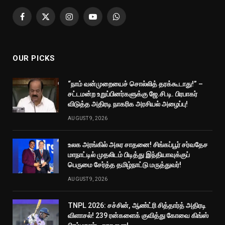
Facebook
X
Instagram
YouTube
WhatsApp
(Twitter)
OUR PICKS
“நாம் வன்முறையைச் சொல்லித் தரக்கூடாது!” –
சட்டமன்ற உறுப்பினர்களுக்கு ஜே.சி.டி. பிரபாகர்
விடுத்த அதிரடி நாகரிக அரசியல் அழைப்பு!
AUGUST 9, 2026
உலக அரங்கில் அசுர சாதனை! சிங்கப்பூர் சர்வதேச
மாநாட்டில் முதலிடம் பிடித்து இந்தியாவுக்குப்
பெருமை சேர்த்த தமிழ்நாட்டு மருத்துவர்!
AUGUST 9, 2026
TNPL 2026: சச்சின், ஆண்ட்ரி சித்தார்த் அதிரடி
விளாசல்! 239 ரன்களைக் குவித்து கோவை கிங்ஸ்