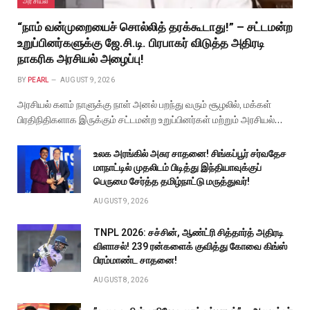
அரசியல்
“நாம் வன்முறையைச் சொல்லித் தரக்கூடாது!” – சட்டமன்ற
உறுப்பினர்களுக்கு ஜே.சி.டி. பிரபாகர் விடுத்த அதிரடி
நாகரிக அரசியல் அழைப்பு!
BY
PEARL
AUGUST 9, 2026
அரசியல் களம் நாளுக்கு நாள் அனல் பறந்து வரும் சூழலில், மக்கள்
பிரதிநிதிகளாக இருக்கும் சட்டமன்ற உறுப்பினர்கள் மற்றும் அரசியல்…
உலக அரங்கில் அசுர சாதனை! சிங்கப்பூர் சர்வதேச
மாநாட்டில் முதலிடம் பிடித்து இந்தியாவுக்குப்
பெருமை சேர்த்த தமிழ்நாட்டு மருத்துவர்!
AUGUST 9, 2026
TNPL 2026: சச்சின், ஆண்ட்ரி சித்தார்த் அதிரடி
விளாசல்! 239 ரன்களைக் குவித்து கோவை கிங்ஸ்
பிரம்மாண்ட சாதனை!
AUGUST 8, 2026