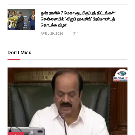
ஒரே நாளில் 7 மெகா குடியிருப்புத் திட்டங்கள்! –
சென்னையில் ‘விஐபி ஹவுசிங்’ பிரம்மாண்டத்
தொடக்க விழா!
APRIL 29, 2026
314
Don't Miss