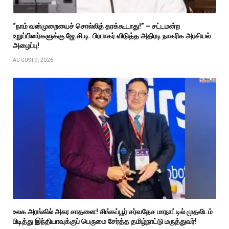
“நாம் வன்முறையைச் சொல்லித் தரக்கூடாது!” – சட்டமன்ற
உறுப்பினர்களுக்கு ஜே.சி.டி. பிரபாகர் விடுத்த அதிரடி நாகரிக அரசியல்
அழைப்பு!
AUGUST 9, 2026
உலக அரங்கில் அசுர சாதனை! சிங்கப்பூர் சர்வதேச மாநாட்டில் முதலிடம்
பிடித்து இந்தியாவுக்குப் பெருமை சேர்த்த தமிழ்நாட்டு மருத்துவர்!