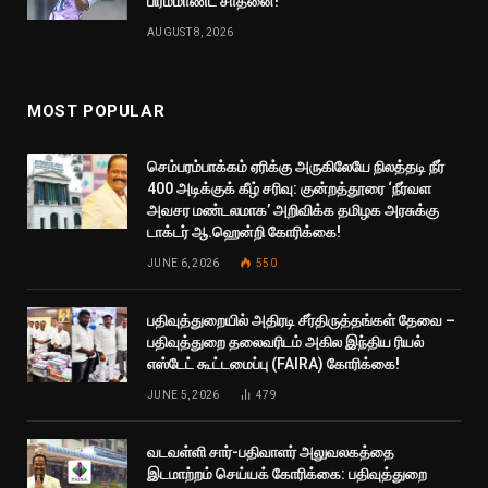
பிரம்மாண்ட சாதனை!
AUGUST 8, 2026
MOST POPULAR
செம்பரம்பாக்கம் ஏரிக்கு அருகிலேயே நிலத்தடி நீர்
400 அடிக்குக் கீழ் சரிவு: குன்றத்தூரை ‘நீர்வள
அவசர மண்டலமாக’ அறிவிக்க தமிழக அரசுக்கு
டாக்டர் ஆ.ஹென்றி கோரிக்கை!
JUNE 6, 2026
550
பதிவுத்துறையில் அதிரடி சீர்திருத்தங்கள் தேவை –
பதிவுத்துறை தலைவரிடம் அகில இந்திய ரியல்
எஸ்டேட் கூட்டமைப்பு (FAIRA) கோரிக்கை!
JUNE 5, 2026
479
வடவள்ளி சார்-பதிவாளர் அலுவலகத்தை
இடமாற்றம் செய்யக் கோரிக்கை: பதிவுத்துறை