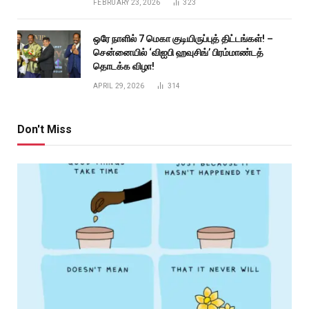
FEBRUARY 23, 2026
323
ஒரே நாளில் 7 மெகா குடியிருப்புத் திட்டங்கள்! –
சென்னையில் ‘விஐபி ஹவுசிங்’ பிரம்மாண்டத்
தொடக்க விழா!
APRIL 29, 2026
314
Don't Miss