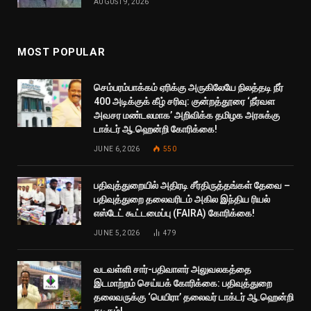
AUGUST 9, 2026
MOST POPULAR
செம்பரம்பாக்கம் ஏரிக்கு அருகிலேயே நிலத்தடி நீர்
400 அடிக்குக் கீழ் சரிவு: குன்றத்தூரை ‘நீர்வள
அவசர மண்டலமாக’ அறிவிக்க தமிழக அரசுக்கு
டாக்டர் ஆ.ஹென்றி கோரிக்கை!
JUNE 6, 2026
550
பதிவுத்துறையில் அதிரடி சீர்திருத்தங்கள் தேவை –
பதிவுத்துறை தலைவரிடம் அகில இந்திய ரியல்
எஸ்டேட் கூட்டமைப்பு (FAIRA) கோரிக்கை!
JUNE 5, 2026
479
வடவள்ளி சார்-பதிவாளர் அலுவலகத்தை
இடமாற்றம் செய்யக் கோரிக்கை: பதிவுத்துறை
தலைவருக்கு ‘பெயிரா’ தலைவர் டாக்டர் ஆ.ஹென்றி