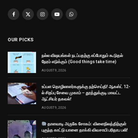
Facebook
X
Instagram
YouTube
WhatsApp
(Twitter)
OUR PICKS
நல்ல விஷயங்கள் நடப்பதற்கு எப்போதும் கூடுதல்
நேரம் எடுக்கும் (Good things take time)
AUGUST 9, 2026
உப்பள தொழிலாளர்களுக்கு நற்செய்தி! ஆகஸ்ட் 12-
ல் சிறப்பு சேவை முகாம் – தூத்துக்குடி மாவட்ட
ஆட்சியர் தகவல்!
AUGUST 9, 2026
தாளவாடி அருகே சோகம்: விளைநிலத்திற்குள்
புகுந்த காட்டு யானை தாக்கி விவசாயி பரிதாப பலி!