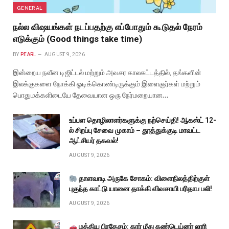
GENERAL
நல்ல விஷயங்கள் நடப்பதற்கு எப்போதும் கூடுதல் நேரம்
எடுக்கும் (Good things take time)
BY
PEARL
AUGUST 9, 2026
இன்றைய நவீன டிஜிட்டல் மற்றும் அவசர காலகட்டத்தில், தங்களின்
இலக்குகளை நோக்கி ஓடிக்கொண்டிருக்கும் இளைஞர்கள் மற்றும்
பொதுமக்களிடையே தேவையான ஒரு நேர்மறையான…
உப்பள தொழிலாளர்களுக்கு நற்செய்தி! ஆகஸ்ட் 12-
ல் சிறப்பு சேவை முகாம் – தூத்துக்குடி மாவட்ட
ஆட்சியர் தகவல்!
AUGUST 9, 2026
தாளவாடி அருகே சோகம்: விளைநிலத்திற்குள்
புகுந்த காட்டு யானை தாக்கி விவசாயி பரிதாப பலி!
AUGUST 9, 2026
மத்திய பிரதேசம்: கார் மீது கண்டெய்னர் லாரி