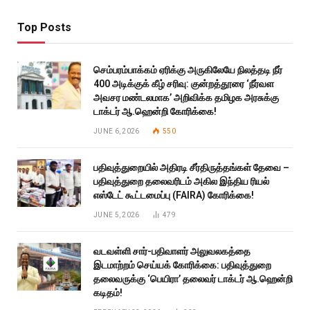
Top Posts
செம்பரம்பாக்கம் ஏரிக்கு அருகிலேயே நிலத்தடி நீர்
400 அடிக்குக் கீழ் சரிவு: குன்றத்தூரை ‘நீர்வள
அவசர மண்டலமாக’ அறிவிக்க தமிழக அரசுக்கு
டாக்டர் ஆ.ஹென்றி கோரிக்கை!
JUNE 6, 2026
550
பதிவுத்துறையில் அதிரடி சீர்திருத்தங்கள் தேவை –
பதிவுத்துறை தலைவரிடம் அகில இந்திய ரியல்
எஸ்டேட் கூட்டமைப்பு (FAIRA) கோரிக்கை!
JUNE 5, 2026
479
வடவள்ளி சார்-பதிவாளர் அலுவலகத்தை
இடமாற்றம் செய்யக் கோரிக்கை: பதிவுத்துறை
தலைவருக்கு ‘பெயிரா’ தலைவர் டாக்டர் ஆ.ஹென்றி
கடிதம்!