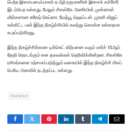
பெற்ற இசையமைப்பாளர் ஏ.ஆர்.ரகுமானின் இசைக் கச்சேரி
இடம்பெற உள்ளது. மேலும் சிஎஸ்கே அணியின் முன்னாள்
வீரர்களான சுரேஷ் ரெய்னா, மேத்யூ ஹெய்டன், முரளி விஜய்
உள்ளிட்ட பலர் இந்த நிகழ்ச்சியில் கலந்து கொள்ள உள்ளதாக
கூறப்படுகிறது.
இந்த நிகழ்ச்சிக்கான டிக்கெட் விற்பனை வரும் மார்ச் 15ஆம்
தேதி தொடங்கும் என தகவல்கள் தெரிவிக்கின்றன. சிஎஸ்கே
ரசிகர்களை உற்சாகப்படுத்தும் வகையில் இந்த நிகழ்ச்சி மிகப்
பெரிய அளவில் நடத்தப்பட உள்ளது.
Featured
Facebook
Twitter
Pinterest
LinkedIn
Tumblr
Telegram
Email