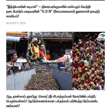
“இந்தியாவின் எடிசன்” – திரையரங்குகளில் மாபெரும் வெற்றி
நடைபோடும் மாதவனின் “G.D.N” (கோபாலசுவாமி துரைசாமி நாயுடு)
காவியம்!
AUGUST 9, 2026
ஆடி நான்காம் ஞாயிறு: கொரட்டூர் சீயாத்தம்மன் கோயிலில் பக்திப்
பெருவெள்ளம்! ஆயிரக்கணக்கான பக்தர்கள் பங்கேற்ற பிரம்மாண்ட
ஊர்வலம்!