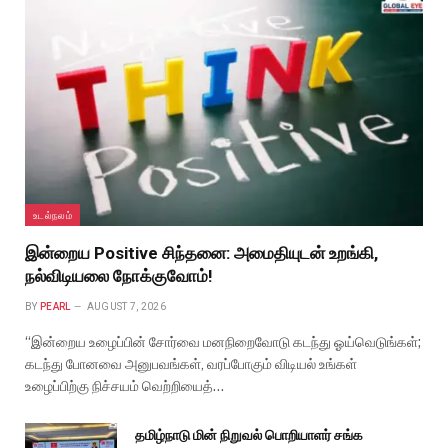
உடல்நலம்
இன்றைய Positive சிந்தனை: அமைதியுடன் உறங்கி,
நல்விடியலை நோக்குவோம்!
BY
PEARL
AUGUST 7, 2026
“இன்றைய உழைப்பின் சோர்வை மனநிறைவோடு கடந்து ஓய்வெடுங்கள்;
கடந்து போனவை அனுபவங்கள், வரப்போகும் விடியல் உங்கள்
உழைப்பிற்கு நிச்சயம் வெற்றியைத்…
தமிழ்நாடு மின் நிறுவல் பொறியாளர் சங்க