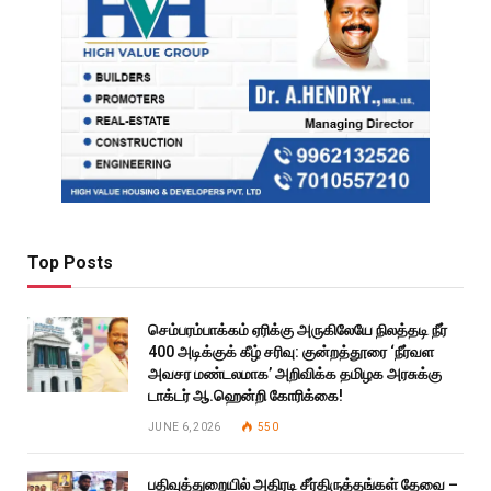
Top Posts
செம்பரம்பாக்கம் ஏரிக்கு அருகிலேயே நிலத்தடி நீர்
400 அடிக்குக் கீழ் சரிவு: குன்றத்தூரை ‘நீர்வள
அவசர மண்டலமாக’ அறிவிக்க தமிழக அரசுக்கு
டாக்டர் ஆ.ஹென்றி கோரிக்கை!
JUNE 6, 2026
550
பதிவுத்துறையில் அதிரடி சீர்திருத்தங்கள் தேவை –