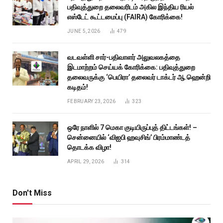
பதிவுத்துறை தலைவரிடம் அகில இந்திய ரியல்
எஸ்டேட் கூட்டமைப்பு (FAIRA) கோரிக்கை!
JUNE 5, 2026
479
வடவள்ளி சார்-பதிவாளர் அலுவலகத்தை
இடமாற்றம் செய்யக் கோரிக்கை: பதிவுத்துறை
தலைவருக்கு ‘பெயிரா’ தலைவர் டாக்டர் ஆ.ஹென்றி
கடிதம்!
FEBRUARY 23, 2026
323
ஒரே நாளில் 7 மெகா குடியிருப்புத் திட்டங்கள்! –
சென்னையில் ‘விஐபி ஹவுசிங்’ பிரம்மாண்டத்
தொடக்க விழா!
APRIL 29, 2026
314
Don't Miss