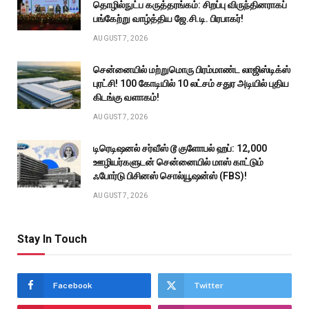
தொழில்நுட்ப கருத்தரங்கம்: சிறப்பு விருந்தினராகப்
பங்கேற்று வாழ்த்திய ஜே.சி.டி. பிரபாகர்!
AUGUST 7, 2026
சென்னையில் மற்றுமொரு பிரம்மாண்ட லாஜிஸ்டிக்ஸ்
புரட்சி! ₹100 கோடியில் 10 லட்சம் சதுர அடியில் புதிய
கிடங்கு வளாகம்!
AUGUST 7, 2026
டிரெடிஷனல் சர்வீஸ் டூ குளோபல் ஹப்: 12,000
ஊழியர்களுடன் சென்னையில் மாஸ் காட்டும்
ஃபோர்டு பிசினஸ் சொல்யூஷன்ஸ் (FBS)!
AUGUST 7, 2026
Stay In Touch
Facebook
Twitter