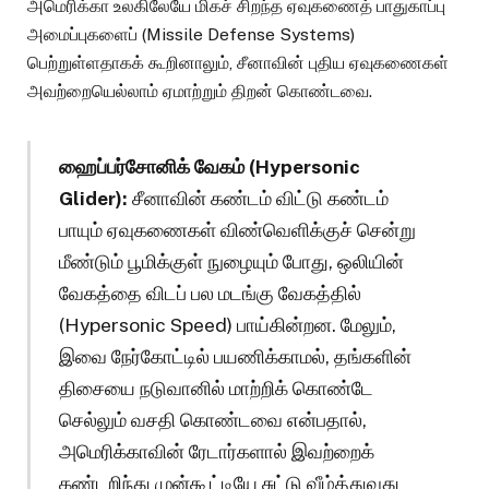
அமெரிக்கா உலகிலேயே மிகச் சிறந்த ஏவுகணைத் பாதுகாப்பு
அமைப்புகளைப் (Missile Defense Systems)
பெற்றுள்ளதாகக் கூறினாலும், சீனாவின் புதிய ஏவுகணைகள்
அவற்றையெல்லாம் ஏமாற்றும் திறன் கொண்டவை.
ஹைப்பர்சோனிக் வேகம் (Hypersonic
Glider):
சீனாவின் கண்டம் விட்டு கண்டம்
பாயும் ஏவுகணைகள் விண்வெளிக்குச் சென்று
மீண்டும் பூமிக்குள் நுழையும் போது, ஒலியின்
வேகத்தை விடப் பல மடங்கு வேகத்தில்
(Hypersonic Speed) பாய்கின்றன. மேலும்,
இவை நேர்கோட்டில் பயணிக்காமல், தங்களின்
திசையை நடுவானில் மாற்றிக் கொண்டே
செல்லும் வசதி கொண்டவை என்பதால்,
அமெரிக்காவின் ரேடார்களால் இவற்றைக்
கண்டறிந்து முன்கூட்டியே சுட்டு வீழ்த்துவது