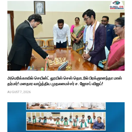
அமெரிக்காவில் செயின்ட் லூயிஸ் செஸ் தொடரில் பிரக்ஞானந்தா மாஸ்
தர்பார்! மனதார வாழ்த்திய முதலமைச்சர் ச. ஜோசப் விஜய்!
AUGUST 7, 2026