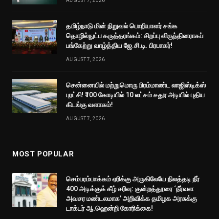
AUGUST 7, 2026
தமிழ்நாடு மின் நிறுவல் பொறியாளர் சங்க
தொழில்நுட்ப கருத்தரங்கம்: சிறப்பு விருந்தினராகப்
பங்கேற்று வாழ்த்திய ஜே.சி.டி. பிரபாகர்!
AUGUST 7, 2026
சென்னையில் மற்றுமொரு பிரம்மாண்ட லாஜிஸ்டிக்ஸ்
புரட்சி! ₹100 கோடியில் 10 லட்சம் சதுர அடியில் புதிய
கிடங்கு வளாகம்!
AUGUST 7, 2026
MOST POPULAR
செம்பரம்பாக்கம் ஏரிக்கு அருகிலேயே நிலத்தடி நீர்
400 அடிக்குக் கீழ் சரிவு: குன்றத்தூரை ‘நீர்வள
அவசர மண்டலமாக’ அறிவிக்க தமிழக அரசுக்கு
டாக்டர் ஆ.ஹென்றி கோரிக்கை!