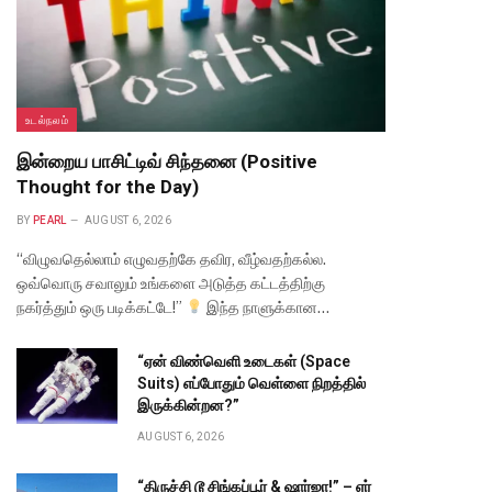
உடல்நலம்
இன்றைய பாசிட்டிவ் சிந்தனை (Positive
Thought for the Day)
BY
PEARL
AUGUST 6, 2026
“விழுவதெல்லாம் எழுவதற்கே தவிர, வீழ்வதற்கல்ல.
ஒவ்வொரு சவாலும் உங்களை அடுத்த கட்டத்திற்கு
நகர்த்தும் ஒரு படிக்கட்டே!”
இந்த நாளுக்கான…
“ஏன் விண்வெளி உடைகள் (Space
Suits) எப்போதும் வெள்ளை நிறத்தில்
இருக்கின்றன?”
AUGUST 6, 2026
“திருச்சி டூ சிங்கப்பூர் & ஷார்ஜா!” – ஏர்