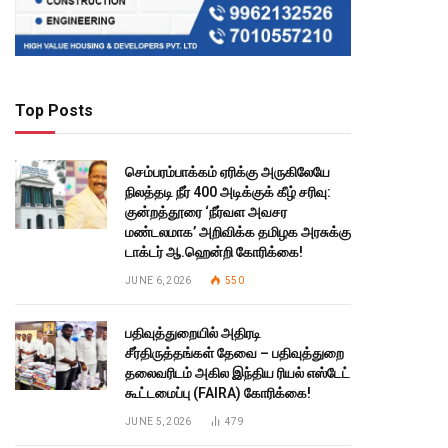
Top Posts
செம்பரம்பாக்கம் ஏரிக்கு அருகிலேயே
நிலத்தடி நீர் 400 அடிக்குக் கீழ் சரிவு:
குன்றத்தூரை ‘நீர்வள அவசர
மண்டலமாக’ அறிவிக்க தமிழக அரசுக்கு
டாக்டர் ஆ.ஹென்றி கோரிக்கை!
JUNE 6, 2026
550
பதிவுத்துறையில் அதிரடி
சீர்திருத்தங்கள் தேவை – பதிவுத்துறை
தலைவரிடம் அகில இந்திய ரியல் எஸ்டேட்
கூட்டமைப்பு (FAIRA) கோரிக்கை!
JUNE 5, 2026
479