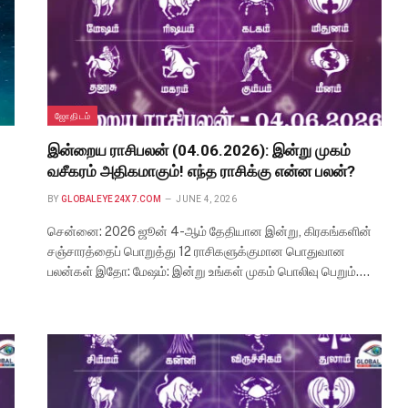
ஜோதிடம்
இன்றைய ராசிபலன் (04.06.2026): இன்று முகம்
வசீகரம் அதிகமாகும்! எந்த ராசிக்கு என்ன பலன்?
BY
GLOBALEYE24X7.COM
JUNE 4, 2026
சென்னை: 2026 ஜூன் 4-ஆம் தேதியான இன்று, கிரகங்களின்
சஞ்சாரத்தைப் பொறுத்து 12 ராசிகளுக்குமான பொதுவான
பலன்கள் இதோ: மேஷம்: இன்று உங்கள் முகம் பொலிவு பெறும்.…