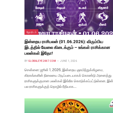
ஜோதிடம்
இன்றைய ராசிபலன் (01.06.2026): விரும்பிய
இடத்தில் வேலை கிடைக்கும் – உங்கள் ராசிக்கான
பலன்கள் இதோ!
BY
GLOBALEYE24X7.COM
JUNE 1, 2026
சென்னை: ஜூன் 1, 2026, இன்றைய ஞாயிற்றுக்கிழமை,
கிரகங்களின் நிலையை அடிப்படையாகக் கொண்டு அனைத்து
ராசிகளுக்குமான பலன்கள் இங்கே கொடுக்கப்பட்டுள்ளன. இன்
பல ராசிகளுக்குத் தொழில் ரீதியாக…