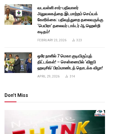
வடவள்ளி சார்-பதிவாளர்
அலுவலகத்தை இடமாற்றம் செய்யக்
கோரிக்கை: பதிவுத்துறை தலைவருக்கு
‘பெயிரா’ தலைவர் டாக்டர் ஆ.ஹென்றி
கடிதம்!
FEBRUARY 23, 2026
323
ஒரே நாளில் 7 மெகா குடியிருப்புத்
திட்டங்கள்! – சென்னையில் ‘விஐபி
ஹவுசிங்’ பிரம்மாண்டத் தொடக்க விழா!
APRIL 29, 2026
314
Don't Miss