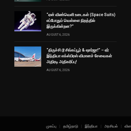
“ஏன் விண்வெளி உடைகள் (Space Suits)
எப்போதும் வெள்ளை நிறத்தில்
இருக்கின்றன?”
AUGUST 6, 2026
“திருச்சி டூ சிங்கப்பூர் & ஷார்ஜா!” – ஏர்
இந்தியா எக்ஸ்பிரஸ் விமானச் சேவைகள்
அதிரடி அதிகரிப்பு!
AUGUST 6, 2026
முகப்பு
தமிழ்நாடு
இந்தியா
அரசியல்
விள