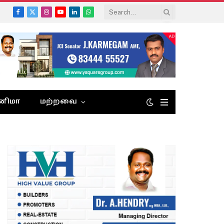
Facebook
X
Instagram
YouTube
LinkedIn
WhatsApp
(Twitter)
னிமா
மற்றவை