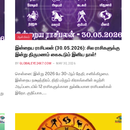
ஆன்மிகம்
இன்றைய ராசிபலன் (30.05.2026): சில ராசிகளுக்கு
இன்று திருமணம் கைகூடும் இனிய நாள்!
BY
GLOBALEYE24X7.COM
MAY 30, 2026
சென்னை: இன்று 2026 மே 30-ஆம் தேதி, சனிக்கிழமை.
இன்றைய நக்ஷத்திரம், திதி மற்றும் கிரகங்களின் சுழற்சி
அடிப்படையில் 12 ராசிகளுக்கான துல்லியமான ராசிபலன்கள்
இதோ. குறிப்பாக,…
று