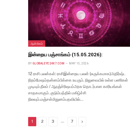
ஆன்மிகம்
இன்றைய பஞ்சாங்கம் (15.05.2026):
BY
GLOBALEYE24X7.COM
MAY 15, 2026
12 ராசி பலன்கள்: ராசிஇன்றைய பலன் (சுருக்கமாக)அதிர்ஷ்ட
நிறம்மேஷம்தன்னம்பிக்கை உயரும். நிலுவையில் உள்ள பணிகள்
முடியும்.நீலம் / ஆரஞ்ச்ரிஷபம்அரசு தொடர்பான காரியங்கள்
சாதகமாகும். குடும்பத்தில் மகிழ்ச்சி
நிலவும்.மஞ்சள்மிதுனம்பதவியில்…
…
Next
1
2
3
7