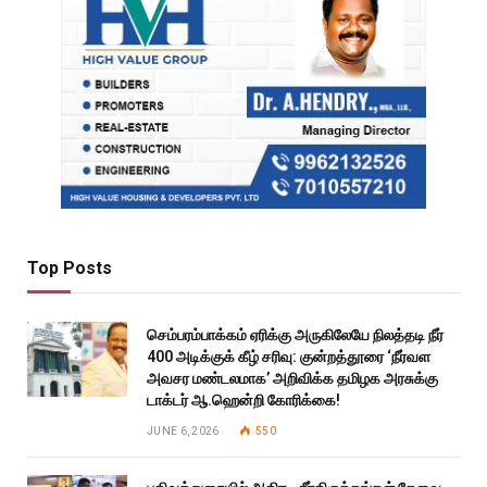
Top Posts
செம்பரம்பாக்கம் ஏரிக்கு அருகிலேயே நிலத்தடி நீர்
400 அடிக்குக் கீழ் சரிவு: குன்றத்தூரை ‘நீர்வள
அவசர மண்டலமாக’ அறிவிக்க தமிழக அரசுக்கு
டாக்டர் ஆ.ஹென்றி கோரிக்கை!
JUNE 6, 2026
550