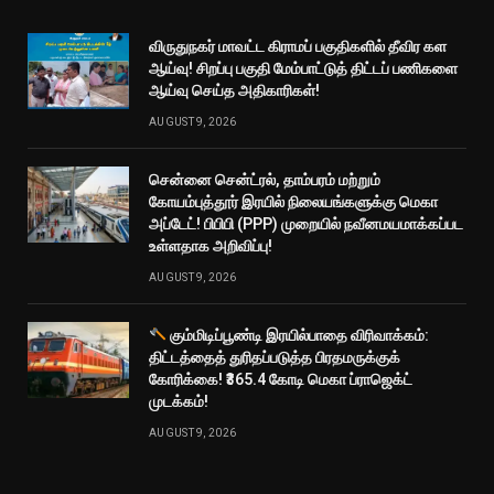
விருதுநகர் மாவட்ட கிராமப் பகுதிகளில் தீவிர கள
ஆய்வு! சிறப்பு பகுதி மேம்பாட்டுத் திட்டப் பணிகளை
ஆய்வு செய்த அதிகாரிகள்!
AUGUST 9, 2026
சென்னை சென்ட்ரல், தாம்பரம் மற்றும்
கோயம்புத்தூர் இரயில் நிலையங்களுக்கு மெகா
அப்டேட்! பிபிபி (PPP) முறையில் நவீனமயமாக்கப்பட
உள்ளதாக அறிவிப்பு!
AUGUST 9, 2026
கும்மிடிப்பூண்டி இரயில்பாதை விரிவாக்கம்:
திட்டத்தைத் துரிதப்படுத்த பிரதமருக்குக்
கோரிக்கை! ₹365.4 கோடி மெகா ப்ராஜெக்ட்
முடக்கம்!
AUGUST 9, 2026