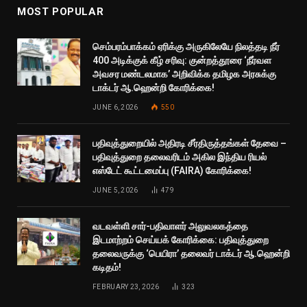
MOST POPULAR
செம்பரம்பாக்கம் ஏரிக்கு அருகிலேயே நிலத்தடி நீர்
400 அடிக்குக் கீழ் சரிவு: குன்றத்தூரை ‘நீர்வள
அவசர மண்டலமாக’ அறிவிக்க தமிழக அரசுக்கு
டாக்டர் ஆ.ஹென்றி கோரிக்கை!
JUNE 6, 2026
550
பதிவுத்துறையில் அதிரடி சீர்திருத்தங்கள் தேவை –
பதிவுத்துறை தலைவரிடம் அகில இந்திய ரியல்
எஸ்டேட் கூட்டமைப்பு (FAIRA) கோரிக்கை!
JUNE 5, 2026
479
வடவள்ளி சார்-பதிவாளர் அலுவலகத்தை
இடமாற்றம் செய்யக் கோரிக்கை: பதிவுத்துறை
தலைவருக்கு ‘பெயிரா’ தலைவர் டாக்டர் ஆ.ஹென்றி
கடிதம்!
FEBRUARY 23, 2026
323