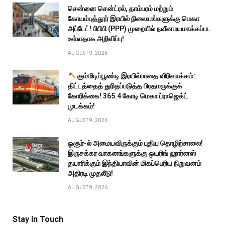
சென்னை சென்ட்ரல், தாம்பரம் மற்றும்
கோயம்புத்தூர் இரயில் நிலையங்களுக்கு மெகா
அப்டேட்! பிபிபி (PPP) முறையில் நவீனமயமாக்கப்பட
உள்ளதாக அறிவிப்பு!
AUGUST 9, 2026
கும்மிடிப்பூண்டி இரயில்பாதை விரிவாக்கம்:
திட்டத்தைத் துரிதப்படுத்த பிரதமருக்குக்
கோரிக்கை! ₹365.4 கோடி மெகா ப்ராஜெக்ட்
முடக்கம்!
AUGUST 9, 2026
ஓசூர்-ல் அமையவிருக்கும் புதிய தொழிற்சாலை!
இருசக்கர வாகனங்களுக்கு ஒயரிங் ஹார்னஸ்
தயாரிக்கும் இந்தியாவின் மிகப்பெரிய நிறுவனம்
அதிரடி முதலீடு!
AUGUST 9, 2026
Stay In Touch