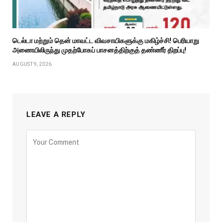
டெல்டா மற்றும் தென் மாவட்ட விவசாயிகளுக்கு மகிழ்ச்சி! பெரியாறு
அணையிலிருந்து முதற்போகப் பாசனத்திற்குத் தண்ணீர் திறப்பு!
AUGUST 9, 2026
LEAVE A REPLY