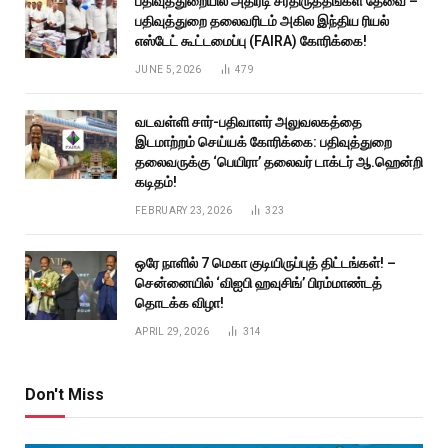
பதிவுத்துறையில் அதிரடி சீர்திருத்தங்கள் தேவை –
பதிவுத்துறை தலைவரிடம் அகில இந்திய ரியல்
எஸ்டேட் கூட்டமைப்பு (FAIRA) கோரிக்கை!
JUNE 5, 2026
479
வடவள்ளி சார்-பதிவாளர் அலுவலகத்தை
இடமாற்றம் செய்யக் கோரிக்கை: பதிவுத்துறை
தலைவருக்கு ‘பெயிரா’ தலைவர் டாக்டர் ஆ.ஹென்றி
கடிதம்!
FEBRUARY 23, 2026
323
ஒரே நாளில் 7 மெகா குடியிருப்புத் திட்டங்கள்! –
சென்னையில் ‘விஐபி ஹவுசிங்’ பிரம்மாண்டத்
தொடக்க விழா!
APRIL 29, 2026
314
Don't Miss