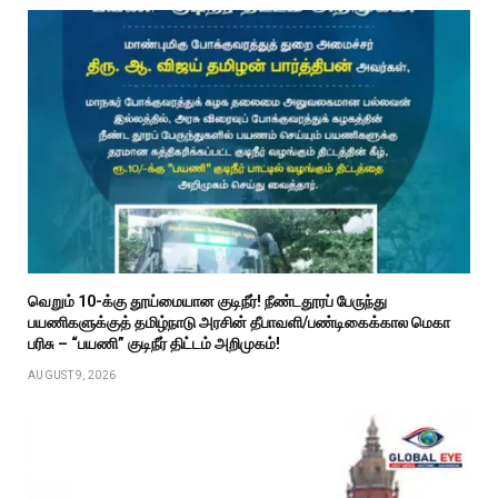
வெறும் ₹10-க்கு தூய்மையான குடிநீர்! நீண்டதூரப் பேருந்து
பயணிகளுக்குத் தமிழ்நாடு அரசின் தீபாவளி/பண்டிகைக்கால மெகா
பரிசு – “பயணி” குடிநீர் திட்டம் அறிமுகம்!
AUGUST 9, 2026