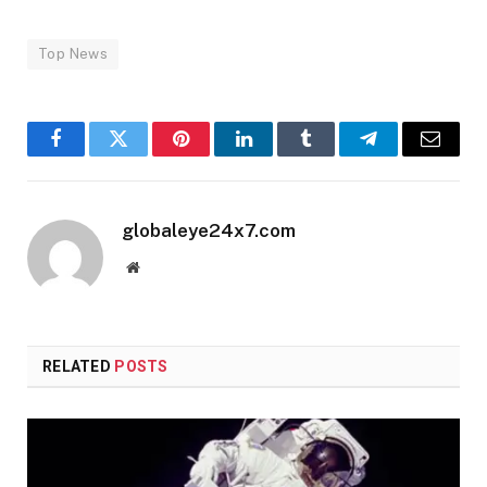
Top News
Facebook
Twitter
Pinterest
LinkedIn
Tumblr
Telegram
Email
globaleye24x7.com
Website
RELATED
POSTS