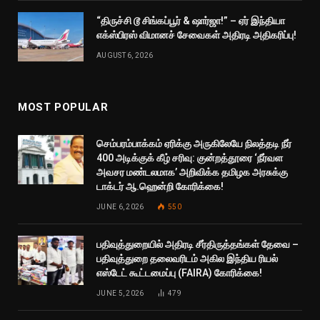
“திருச்சி டூ சிங்கப்பூர் & ஷார்ஜா!” – ஏர் இந்தியா
எக்ஸ்பிரஸ் விமானச் சேவைகள் அதிரடி அதிகரிப்பு!
AUGUST 6, 2026
MOST POPULAR
செம்பரம்பாக்கம் ஏரிக்கு அருகிலேயே நிலத்தடி நீர்
400 அடிக்குக் கீழ் சரிவு: குன்றத்தூரை ‘நீர்வள
அவசர மண்டலமாக’ அறிவிக்க தமிழக அரசுக்கு
டாக்டர் ஆ.ஹென்றி கோரிக்கை!
JUNE 6, 2026
550
பதிவுத்துறையில் அதிரடி சீர்திருத்தங்கள் தேவை –
பதிவுத்துறை தலைவரிடம் அகில இந்திய ரியல்
எஸ்டேட் கூட்டமைப்பு (FAIRA) கோரிக்கை!
JUNE 5, 2026
479