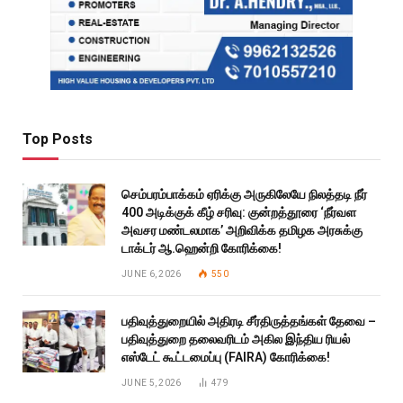
Top Posts
செம்பரம்பாக்கம் ஏரிக்கு அருகிலேயே நிலத்தடி நீர்
400 அடிக்குக் கீழ் சரிவு: குன்றத்தூரை ‘நீர்வள
அவசர மண்டலமாக’ அறிவிக்க தமிழக அரசுக்கு
டாக்டர் ஆ.ஹென்றி கோரிக்கை!
JUNE 6, 2026
550
பதிவுத்துறையில் அதிரடி சீர்திருத்தங்கள் தேவை –
பதிவுத்துறை தலைவரிடம் அகில இந்திய ரியல்
எஸ்டேட் கூட்டமைப்பு (FAIRA) கோரிக்கை!
JUNE 5, 2026
479