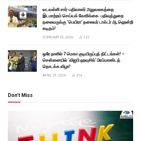
வடவள்ளி சார்-பதிவாளர் அலுவலகத்தை
இடமாற்றம் செய்யக் கோரிக்கை: பதிவுத்துறை
தலைவருக்கு ‘பெயிரா’ தலைவர் டாக்டர் ஆ.ஹென்றி
கடிதம்!
FEBRUARY 23, 2026
323
ஒரே நாளில் 7 மெகா குடியிருப்புத் திட்டங்கள்! –
சென்னையில் ‘விஐபி ஹவுசிங்’ பிரம்மாண்டத்
தொடக்க விழா!
APRIL 29, 2026
314
Don't Miss