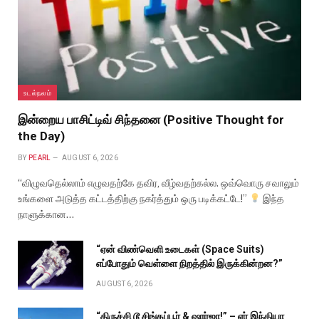
உடல்நலம்
இன்றைய பாசிட்டிவ் சிந்தனை (Positive Thought for
the Day)
BY
PEARL
AUGUST 6, 2026
“விழுவதெல்லாம் எழுவதற்கே தவிர, வீழ்வதற்கல்ல. ஒவ்வொரு சவாலும்
உங்களை அடுத்த கட்டத்திற்கு நகர்த்தும் ஒரு படிக்கட்டே!”
இந்த
நாளுக்கான…
“ஏன் விண்வெளி உடைகள் (Space Suits)
எப்போதும் வெள்ளை நிறத்தில் இருக்கின்றன?”
AUGUST 6, 2026
“திருச்சி டூ சிங்கப்பூர் & ஷார்ஜா!” – ஏர் இந்தியா