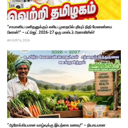
“சாமானிய மனிதனுக்கும் எளிய முறையில் புரியும் நிதி மேலாண்மை
பிளான்!” – பட்ஜெட் 2026-27 ஒரு மாஸ்டர் அனாலிசிஸ்!
AUGUST 6, 2026
“ஆரோக்கியமான வாழ்வுக்கு இயற்கை உணவு!” – நியாயமான