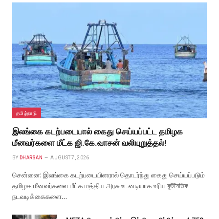
தமிழ்நாடு
இலங்கை கடற்படையால் கைது செய்யப்பட்ட தமிழக
மீனவர்களை மீட்க ஜி.கே.வாசன் வலியுறுத்தல்!
BY
DHARSAN
AUGUST 7, 2026
சென்னை: இலங்கை கடற்படையினரால் தொடர்ந்து கைது செய்யப்படும்
தமிழக மீனவர்களை மீட்க மத்திய அரசு உடனடியாக உரிய কূটনৈতিক
நடவடிக்கைகளை…