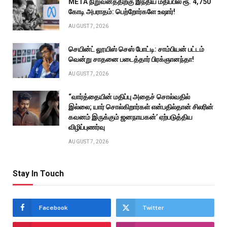
META நிறுவனத்திற்கு இந்திய மதிப்பில் ரூ. 4,750
கோடி அபராதம்: பெற்றோர்களே உஷார்!
AUGUST 7, 2026
செயின்ட் லூயிஸ் செஸ் போட்டி: சாம்பியன் பட்டம்
வென்று சாதனை படைத்தார் பிரக்ஞானந்தா!
AUGUST 7, 2026
“வார்த்தையின் மதிப்பு அதைச் சொல்வதில்
இல்லை; யார் சொல்கிறார்கள் என்பதில்தான் சிலரின்
கவனம் இருக்கும் ஜனநாயகன்’ ஏற்படுத்திய
விழிப்புணர்வு
AUGUST 7, 2026
Stay In Touch
Facebook
Twitter