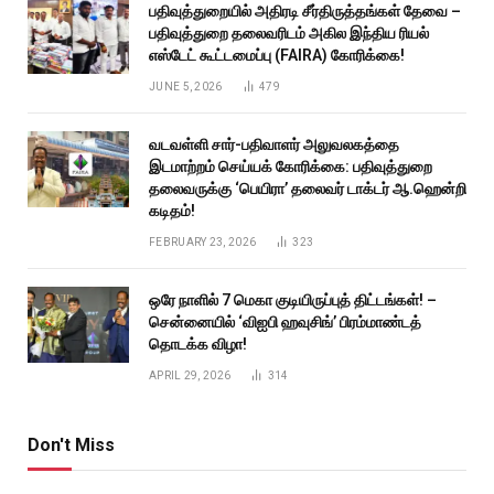
பதிவுத்துறையில் அதிரடி சீர்திருத்தங்கள் தேவை –
பதிவுத்துறை தலைவரிடம் அகில இந்திய ரியல்
எஸ்டேட் கூட்டமைப்பு (FAIRA) கோரிக்கை!
JUNE 5, 2026
479
வடவள்ளி சார்-பதிவாளர் அலுவலகத்தை
இடமாற்றம் செய்யக் கோரிக்கை: பதிவுத்துறை
தலைவருக்கு ‘பெயிரா’ தலைவர் டாக்டர் ஆ.ஹென்றி
கடிதம்!
FEBRUARY 23, 2026
323
ஒரே நாளில் 7 மெகா குடியிருப்புத் திட்டங்கள்! –
சென்னையில் ‘விஐபி ஹவுசிங்’ பிரம்மாண்டத்
தொடக்க விழா!
APRIL 29, 2026
314
Don't Miss