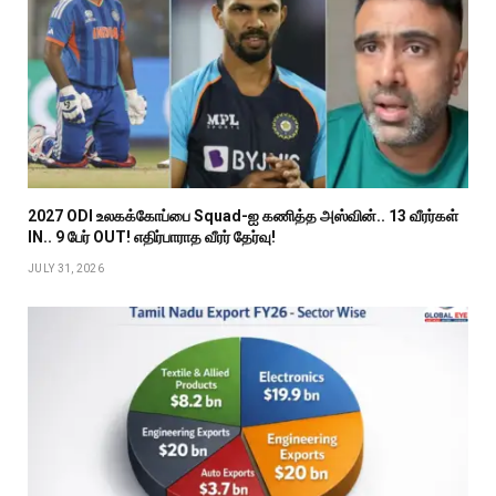
2027 ODI உலகக்கோப்பை Squad-ஐ கணித்த அஸ்வின்.. 13 வீரர்கள்
IN.. 9 பேர் OUT! எதிர்பாராத வீரர் தேர்வு!
JULY 31, 2026