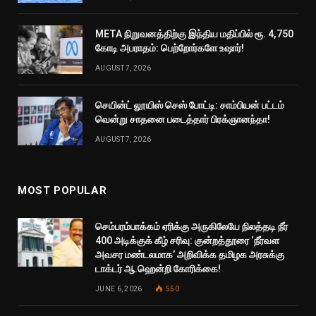
META நிறுவனத்திற்கு இந்திய மதிப்பில் ரூ. 4,750
கோடி அபராதம்: பெற்றோர்களே உஷார்!
AUGUST 7, 2026
செயின்ட் லூயிஸ் செஸ் போட்டி: சாம்பியன் பட்டம்
வென்று சாதனை படைத்தார் பிரக்ஞானந்தா!
AUGUST 7, 2026
MOST POPULAR
செம்பரம்பாக்கம் ஏரிக்கு அருகிலேயே நிலத்தடி நீர்
400 அடிக்குக் கீழ் சரிவு: குன்றத்தூரை ‘நீர்வள
அவசர மண்டலமாக’ அறிவிக்க தமிழக அரசுக்கு
டாக்டர் ஆ.ஹென்றி கோரிக்கை!
JUNE 6, 2026
550