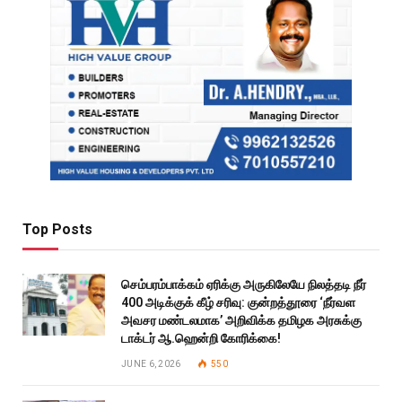
Top Posts
செம்பரம்பாக்கம் ஏரிக்கு அருகிலேயே நிலத்தடி நீர்
400 அடிக்குக் கீழ் சரிவு: குன்றத்தூரை ‘நீர்வள
அவசர மண்டலமாக’ அறிவிக்க தமிழக அரசுக்கு
டாக்டர் ஆ.ஹென்றி கோரிக்கை!
JUNE 6, 2026
550