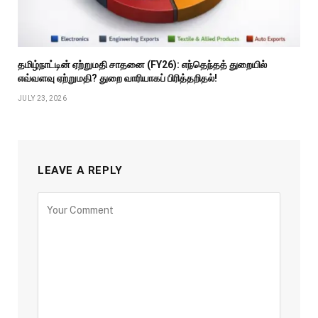
தமிழ்நாட்டின் ஏற்றுமதி சாதனை (FY26): எந்தெந்தத் துறையில்
எவ்வளவு ஏற்றுமதி? துறை வாரியாகப் பிரித்தறிதல்!
JULY 23, 2026
LEAVE A REPLY