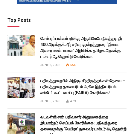
Top Posts
செம்பரம்பாக்கம் ஏரிக்கு அருகிலேயே நிலத்தடி நீர்
400 அடிக்குக் கீழ் சரிவு: குன்றத்தூரை ‘நீர்வள
அவசர மண்டலமாக’ அறிவிக்க தமிழக அரசுக்கு
டாக்டர் ஆ.ஹென்றி கோரிக்கை!
JUNE 6, 2026
550
பதிவுத்துறையில் அதிரடி சீர்திருத்தங்கள் தேவை –
பதிவுத்துறை தலைவரிடம் அகில இந்திய ரியல்
எஸ்டேட் கூட்டமைப்பு (FAIRA) கோரிக்கை!
JUNE 5, 2026
479
வடவள்ளி சார்-பதிவாளர் அலுவலகத்தை
இடமாற்றம் செய்யக் கோரிக்கை: பதிவுத்துறை
தலைவருக்கு ‘பெயிரா’ தலைவர் டாக்டர் ஆ.ஹென்றி