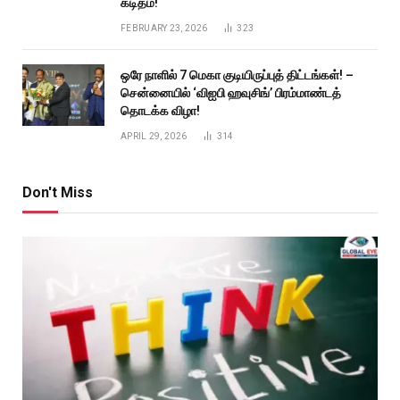
கடிதம்!
FEBRUARY 23, 2026
323
ஒரே நாளில் 7 மெகா குடியிருப்புத் திட்டங்கள்! –
சென்னையில் ‘விஐபி ஹவுசிங்’ பிரம்மாண்டத்
தொடக்க விழா!
APRIL 29, 2026
314
Don't Miss