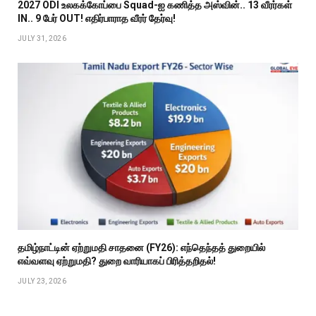
2027 ODI உலகக்கோப்பை Squad-ஐ கணித்த அஸ்வின்.. 13 வீரர்கள்
IN.. 9 பேர் OUT! எதிர்பாராத வீரர் தேர்வு!
JULY 31, 2026
தமிழ்நாட்டின் ஏற்றுமதி சாதனை (FY26): எந்தெந்தத் துறையில்
எவ்வளவு ஏற்றுமதி? துறை வாரியாகப் பிரித்தறிதல்!
JULY 23, 2026