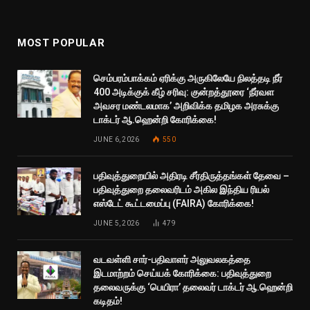
MOST POPULAR
செம்பரம்பாக்கம் ஏரிக்கு அருகிலேயே நிலத்தடி நீர்
400 அடிக்குக் கீழ் சரிவு: குன்றத்தூரை ‘நீர்வள
அவசர மண்டலமாக’ அறிவிக்க தமிழக அரசுக்கு
டாக்டர் ஆ.ஹென்றி கோரிக்கை!
JUNE 6, 2026
550
பதிவுத்துறையில் அதிரடி சீர்திருத்தங்கள் தேவை –
பதிவுத்துறை தலைவரிடம் அகில இந்திய ரியல்
எஸ்டேட் கூட்டமைப்பு (FAIRA) கோரிக்கை!
JUNE 5, 2026
479
வடவள்ளி சார்-பதிவாளர் அலுவலகத்தை
இடமாற்றம் செய்யக் கோரிக்கை: பதிவுத்துறை
தலைவருக்கு ‘பெயிரா’ தலைவர் டாக்டர் ஆ.ஹென்றி
கடிதம்!