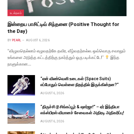
உடல்நலம்
இன்றைய பாசிட்டிவ் சிந்தனை (Positive Thought for
the Day)
BY
PEARL
AUGUST 6, 2026
“விழுவதெல்லாம் எழுவதற்கே தவிர, வீழ்வதற்கல்ல. ஒவ்வொரு சவாலும்
உங்களை அடுத்த கட்டத்திற்கு நகர்த்தும் ஒரு படிக்கட்டே!”
இந்த
நாளுக்கான…
“ஏன் விண்வெளி உடைகள் (Space Suits)
எப்போதும் வெள்ளை நிறத்தில் இருக்கின்றன?”
AUGUST 6, 2026
“திருச்சி டூ சிங்கப்பூர் & ஷார்ஜா!” – ஏர் இந்தியா
எக்ஸ்பிரஸ் விமானச் சேவைகள் அதிரடி அதிகரிப்பு!
AUGUST 6, 2026