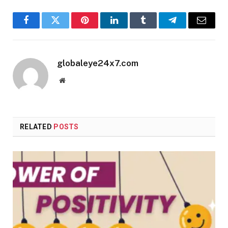
Facebook
Twitter
Pinterest
LinkedIn
Tumblr
Telegram
Email
globaleye24x7.com
Website
RELATED
POSTS