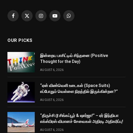
Facebook
X
Instagram
YouTube
WhatsApp
(Twitter)
OUR PICKS
இன்றைய பாசிட்டிவ் சிந்தனை (Positive
Thought for the Day)
AUGUST 6, 2026
“ஏன் விண்வெளி உடைகள் (Space Suits)
எப்போதும் வெள்ளை நிறத்தில் இருக்கின்றன?”
AUGUST 6, 2026
“திருச்சி டூ சிங்கப்பூர் & ஷார்ஜா!” – ஏர் இந்தியா
எக்ஸ்பிரஸ் விமானச் சேவைகள் அதிரடி அதிகரிப்பு!
AUGUST 6, 2026