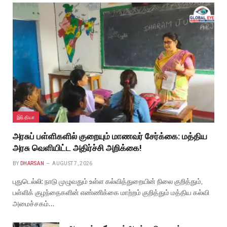
இந்தியா
அரசுப் பள்ளிகளில் குறையும் மாணவர் சேர்க்கை: மத்திய
அரசு வெளியிட்ட அதிர்ச்சி அறிக்கை!
BY
DHARSAN
AUGUST 7, 2026
புதுடெல்லி: நாடு முழுவதும் உள்ள கல்வித்துறையின் நிலை குறித்தும்,
பள்ளிக் குழந்தைகளின் எண்ணிக்கை மாற்றம் குறித்தும் மத்திய கல்வி
அமைச்சகம்…