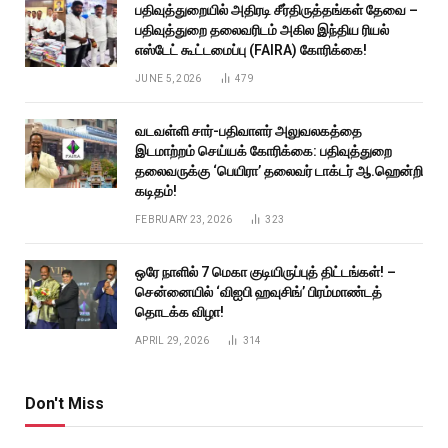
பதிவுத்துறையில் அதிரடி சீர்திருத்தங்கள் தேவை –
பதிவுத்துறை தலைவரிடம் அகில இந்திய ரியல்
எஸ்டேட் கூட்டமைப்பு (FAIRA) கோரிக்கை!
JUNE 5, 2026
479
வடவள்ளி சார்-பதிவாளர் அலுவலகத்தை
இடமாற்றம் செய்யக் கோரிக்கை: பதிவுத்துறை
தலைவருக்கு ‘பெயிரா’ தலைவர் டாக்டர் ஆ.ஹென்றி
கடிதம்!
FEBRUARY 23, 2026
323
ஒரே நாளில் 7 மெகா குடியிருப்புத் திட்டங்கள்! –
சென்னையில் ‘விஐபி ஹவுசிங்’ பிரம்மாண்டத்
தொடக்க விழா!
APRIL 29, 2026
314
Don't Miss