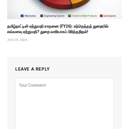
தமிழ்நாட்டின் ஏற்றுமதி சாதனை (FY26): எந்தெந்தத் துறையில்
எவ்வளவு ஏற்றுமதி? துறை வாரியாகப் பிரித்தறிதல்!
JULY 23, 2026
LEAVE A REPLY