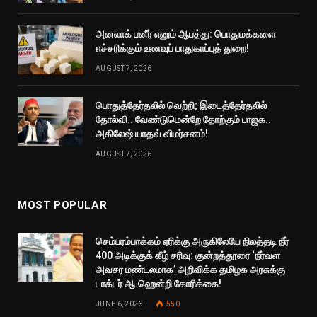
அனலாக் பனீர் எனும் ஆபத்து: பொதுமக்களை
எச்சரிக்கும் உணவுப் பாதுகாப்புத் துறை!
AUGUST 7, 2026
பொதுத்தேர்தலில் வெற்றி; இடைத்தேர்தலில்
தோல்வி.. வேண்டுமென்றே தோற்கும் பாஜக..
அகிலேஷ் யாதவ் விமர்சனம்!
AUGUST 7, 2026
MOST POPULAR
செம்பரம்பாக்கம் ஏரிக்கு அருகிலேயே நிலத்தடி நீர்
400 அடிக்குக் கீழ் சரிவு: குன்றத்தூரை ‘நீர்வள
அவசர மண்டலமாக’ அறிவிக்க தமிழக அரசுக்கு
டாக்டர் ஆ.ஹென்றி கோரிக்கை!
JUNE 6, 2026
550