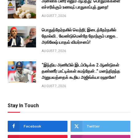
அனலாக் பனீர் எனும் ஆபத்து: பொதுமக்களை
எச்சரிக்கும் உணவுப் பாதுகாப்புத் துறை!
AUGUST 7, 2026
பொதுத்தேர்தலில் வெற்றி; இடைத்தேர்தலில்
தோல்வி.. வேண்டுமென்றே தோற்கும் பாஜக..
அகிலேஷ் யாதவ் விமர்சனம்!
AUGUST 7, 2026
“இந்திய அணியில் இடம்பிடிக்க 2 ஆண்டுகள்
தண்ணீர் பாட்டில்கள் சுமந்தேன்..” மனந்திறந்த
அனுபவத்தைக் கூறிய அஜிங்க்யா ரஹானே!
AUGUST 7, 2026
Stay In Touch
Facebook
Twitter