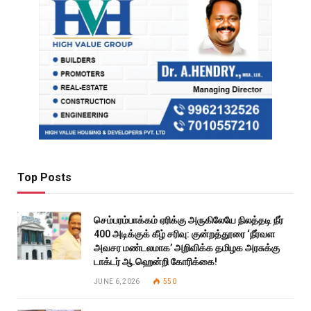
Top Posts
செம்பரம்பாக்கம் ஏரிக்கு அருகிலேயே நிலத்தடி நீர்
400 அடிக்குக் கீழ் சரிவு: குன்றத்தூரை ‘நீர்வள
அவசர மண்டலமாக’ அறிவிக்க தமிழக அரசுக்கு
டாக்டர் ஆ.ஹென்றி கோரிக்கை!
JUNE 6, 2026
550