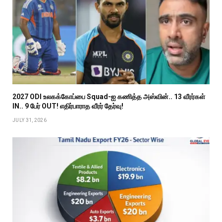
2027 ODI உலகக்கோப்பை Squad-ஐ கணித்த அஸ்வின்.. 13 வீரர்கள்
IN.. 9 பேர் OUT! எதிர்பாராத வீரர் தேர்வு!
JULY 31, 2026