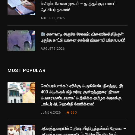
ல் சிறப்பு சேவை முகாம் – தூத்துக்குடி மாவட்ட
ஆட்சியர் தகவல்!
AUGUST 9, 2026
தாளவாடி அருகே சோகம்: விளைநிலத்திற்குள்
புகுந்த காட்டு யானை தாக்கி விவசாயி பரிதாப பலி!
AUGUST 9, 2026
MOST POPULAR
செம்பரம்பாக்கம் ஏரிக்கு அருகிலேயே நிலத்தடி நீர்
400 அடிக்குக் கீழ் சரிவு: குன்றத்தூரை ‘நீர்வள
அவசர மண்டலமாக’ அறிவிக்க தமிழக அரசுக்கு
டாக்டர் ஆ.ஹென்றி கோரிக்கை!
JUNE 6, 2026
550
பதிவுத்துறையில் அதிரடி சீர்திருத்தங்கள் தேவை –
பதிவுத்துறை தலைவரிடம் அகில இந்திய ரியல்