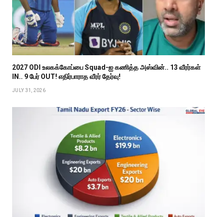
2027 ODI உலகக்கோப்பை Squad-ஐ கணித்த அஸ்வின்.. 13 வீரர்கள்
IN.. 9 பேர் OUT! எதிர்பாராத வீரர் தேர்வு!
JULY 31, 2026