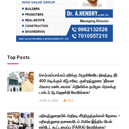
Top Posts
செம்பரம்பாக்கம் ஏரிக்கு அருகிலேயே நிலத்தடி நீர்
400 அடிக்குக் கீழ் சரிவு: குன்றத்தூரை ‘நீர்வள
அவசர மண்டலமாக’ அறிவிக்க தமிழக அரசுக்கு
டாக்டர் ஆ.ஹென்றி கோரிக்கை!
JUNE 6, 2026
550
பதிவுத்துறையில் அதிரடி சீர்திருத்தங்கள் தேவை –
பதிவுத்துறை தலைவரிடம் அகில இந்திய ரியல்
எஸ்டேட் கூட்டமைப்பு (FAIRA) கோரிக்கை!