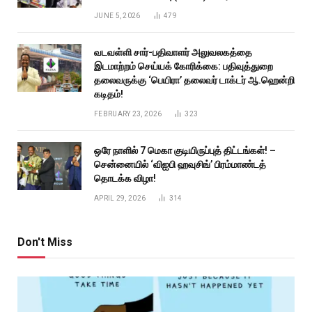
JUNE 5, 2026
479
வடவள்ளி சார்-பதிவாளர் அலுவலகத்தை
இடமாற்றம் செய்யக் கோரிக்கை: பதிவுத்துறை
தலைவருக்கு ‘பெயிரா’ தலைவர் டாக்டர் ஆ.ஹென்றி
கடிதம்!
FEBRUARY 23, 2026
323
ஒரே நாளில் 7 மெகா குடியிருப்புத் திட்டங்கள்! –
சென்னையில் ‘விஐபி ஹவுசிங்’ பிரம்மாண்டத்
தொடக்க விழா!
APRIL 29, 2026
314
Don't Miss