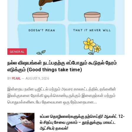
GENERAL
நல்ல விஷயங்கள் நடப்பதற்கு எப்போதும் கூடுதல் நேரம்
எடுக்கும் (Good things take time)
BY
PEARL
AUGUST 9, 2026
இன்றைய நவீன டிஜிட்டல் மற்றும் அவசர காலகட்டத்தில், தங்களின்
இலக்குகளை நோக்கி ஓடிக்கொண்டிருக்கும் இளைஞர்கள் மற்றும்
பொதுமக்களிடையே தேவையான ஒரு நேர்மறையான…
உப்பள தொழிலாளர்களுக்கு நற்செய்தி! ஆகஸ்ட் 12-
ல் சிறப்பு சேவை முகாம் – தூத்துக்குடி மாவட்ட
ஆட்சியர் தகவல்!