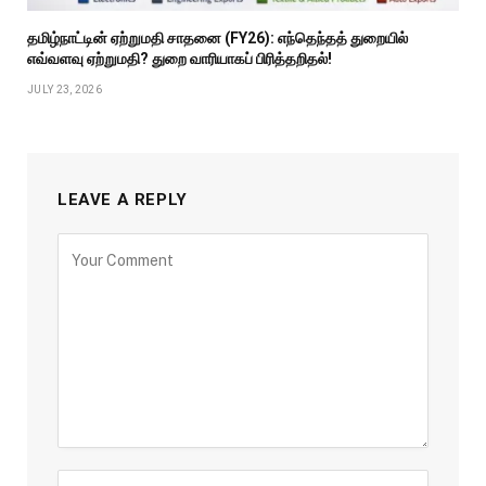
தமிழ்நாட்டின் ஏற்றுமதி சாதனை (FY26): எந்தெந்தத் துறையில்
எவ்வளவு ஏற்றுமதி? துறை வாரியாகப் பிரித்தறிதல்!
JULY 23, 2026
LEAVE A REPLY