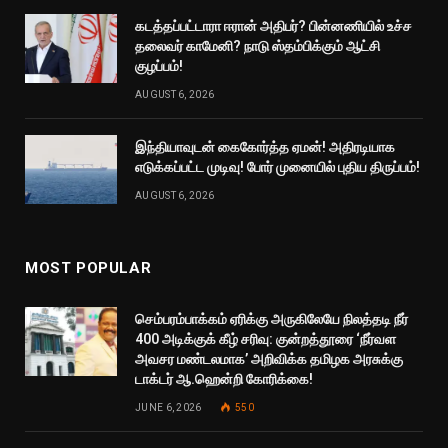
கடத்தப்பட்டாரா ஈரான் அதிபர்? பின்னணியில் உச்ச
தலைவர் காமேனி? நாடு ஸ்தம்பிக்கும் ஆட்சி
குழப்பம்!
AUGUST 6, 2026
இந்தியாவுடன் கைகோர்த்த ஏமன்! அதிரடியாக
எடுக்கப்பட்ட முடிவு! போர் முனையில் புதிய திருப்பம்!
AUGUST 6, 2026
MOST POPULAR
செம்பரம்பாக்கம் ஏரிக்கு அருகிலேயே நிலத்தடி நீர்
400 அடிக்குக் கீழ் சரிவு: குன்றத்தூரை ‘நீர்வள
அவசர மண்டலமாக’ அறிவிக்க தமிழக அரசுக்கு
டாக்டர் ஆ.ஹென்றி கோரிக்கை!
JUNE 6, 2026
550