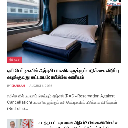
இந்தியா
ஏசி பெட்டிகளில் ஆர்ஏசி பயணிகளுக்கும் படுக்கை விரிப்பு
வழங்குவது கட்டாயம்: ரயில்வே வாரியம்
BY
DHARSAN
AUGUST 6, 2026
ரயில்களில் பயணம் செய்யும் ஆர்ஏசி (RAC – Reservation Against
Cancellation) பயணிகளுக்கும் ஏசி பெட்டிகளில் படுக்கை விரிப்புகள்
(Bedrolls)…
கடத்தப்பட்டாரா ஈரான் அதிபர்? பின்னணியில் உச்ச