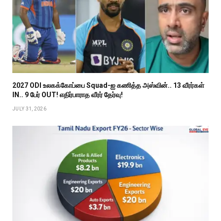
2027 ODI உலகக்கோப்பை Squad-ஐ கணித்த அஸ்வின்.. 13 வீரர்கள்
IN.. 9 பேர் OUT! எதிர்பாராத வீரர் தேர்வு!
JULY 31, 2026