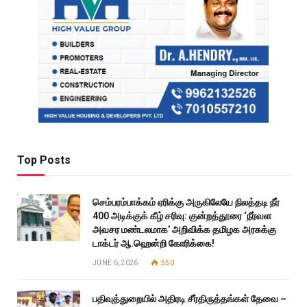
Top Posts
செம்பரம்பாக்கம் ஏரிக்கு அருகிலேயே நிலத்தடி நீர்
400 அடிக்குக் கீழ் சரிவு: குன்றத்தூரை ‘நீர்வள
அவசர மண்டலமாக’ அறிவிக்க தமிழக அரசுக்கு
டாக்டர் ஆ.ஹென்றி கோரிக்கை!
JUNE 6, 2026
550
பதிவுத்துறையில் அதிரடி சீர்திருத்தங்கள் தேவை –