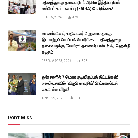
பதிவுத்துறை தலைவரிடம் அகில இந்திய ரியல்
எஸ்டேட் கூட்டமைப்பு (FAIRA) கோரிக்கை!
JUNE 5, 2026
479
வடவள்ளி சார்-பதிவாளர் அலுவலகத்தை
இடமாற்றம் செய்யக் கோரிக்கை: பதிவுத்துறை
தலைவருக்கு ‘பெயிரா’ தலைவர் டாக்டர் ஆ.ஹென்றி
கடிதம்!
FEBRUARY 23, 2026
323
ஒரே நாளில் 7 மெகா குடியிருப்புத் திட்டங்கள்! –
சென்னையில் ‘விஐபி ஹவுசிங்’ பிரம்மாண்டத்
தொடக்க விழா!
APRIL 29, 2026
314
Don't Miss