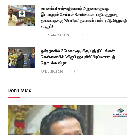
வடவள்ளி சார்-பதிவாளர் அலுவலகத்தை
இடமாற்றம் செய்யக் கோரிக்கை: பதிவுத்துறை
தலைவருக்கு ‘பெயிரா’ தலைவர் டாக்டர் ஆ.ஹென்றி
கடிதம்!
FEBRUARY 23, 2026
323
ஒரே நாளில் 7 மெகா குடியிருப்புத் திட்டங்கள்! –
சென்னையில் ‘விஐபி ஹவுசிங்’ பிரம்மாண்டத்
தொடக்க விழா!
APRIL 29, 2026
314
Don't Miss