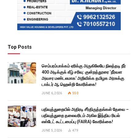
Top Posts
செம்பரம்பாக்கம் ஏரிக்கு அருகிலேயே நிலத்தடி நீர்
400 அடிக்குக் கீழ் சரிவு: குன்றத்தூரை ‘நீர்வள
அவசர மண்டலமாக’ அறிவிக்க தமிழக அரசுக்கு
டாக்டர் ஆ.ஹென்றி கோரிக்கை!
JUNE 6, 2026
550
பதிவுத்துறையில் அதிரடி சீர்திருத்தங்கள் தேவை –
பதிவுத்துறை தலைவரிடம் அகில இந்திய ரியல்
எஸ்டேட் கூட்டமைப்பு (FAIRA) கோரிக்கை!
JUNE 5, 2026
479