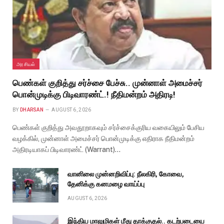
அரசியல்
பெண்கள் குறித்து சர்ச்சை பேச்சு.. முன்னாள் அமைச்சர்
பொன்முடிக்கு பிடிவாரண்ட்.! நீதிமன்றம் அதிரடி!
BY
DHARSAN
AUGUST 6, 2026
பெண்கள் குறித்து அவதூறாகவும் சர்ச்சைக்குரிய வகையிலும் பேசிய
வழக்கில், முன்னாள் அமைச்சர் பொன்முடிக்கு எதிராக நீதிமன்றம்
அதிரடியாகப் பிடிவாரண்ட் (Warrant)…
வானிலை முன்னறிவிப்பு: நீலகிரி, கோவை,
தேனிக்கு கனமழை வாய்ப்பு
AUGUST 6, 2026
இந்திய மாலுமிகள் மீது தாக்குதல்.. கடற்படையை