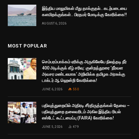
இந்திய மாலுமிகள் மீது தாக்குதல்.. கடற்படையை
களமிறக்குங்கள்.. பிரதமர் மோடிக்கு கோரிக்கை!!
AUGUST 6, 2026
MOST POPULAR
செம்பரம்பாக்கம் ஏரிக்கு அருகிலேயே நிலத்தடி நீர்
400 அடிக்குக் கீழ் சரிவு: குன்றத்தூரை ‘நீர்வள
அவசர மண்டலமாக’ அறிவிக்க தமிழக அரசுக்கு
டாக்டர் ஆ.ஹென்றி கோரிக்கை!
JUNE 6, 2026
550
பதிவுத்துறையில் அதிரடி சீர்திருத்தங்கள் தேவை –
பதிவுத்துறை தலைவரிடம் அகில இந்திய ரியல்
எஸ்டேட் கூட்டமைப்பு (FAIRA) கோரிக்கை!
JUNE 5, 2026
479