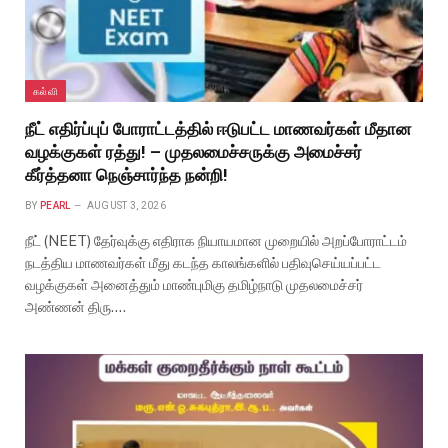
கல்வி
நீட் எதிர்ப்புப் போராட்டத்தில் ஈடுபட்ட மாணவர்கள் மீதான
வழக்குகள் ரத்து! – முதலமைச்சருக்கு அமைச்சர்
கீர்த்தனா நெஞ்சார்ந்த நன்றி!
BY
PEARL
AUGUST 3, 2026
நீட் (NEET) தேர்வுக்கு எதிராக நியாயமான முறையில் அறப்போராட்டம்
நடத்திய மாணவர்கள் மீது கடந்த காலங்களில் பதிவுசெய்யப்பட்ட
வழக்குகள் அனைத்தும் மாண்புமிகு தமிழ்நாடு முதலமைச்சர்
அண்ணன் திரு.…