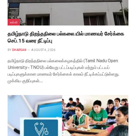
கல்வி
தமிழ்நாடு திறந்தநிலை பல்கலை.யில் மாணவர் சேர்க்கை
செப்.15 வரை நீட்டிப்பு
BY
DHARSAN
AUGUST 4, 2026
தமிழ்நாடு திறந்தநிலை பல்கலைக்கழகத்தில் (Tamil Nadu Open
University – TNOU) பல்வேறு பட்டப்படிப்புகள் மற்றும் பட்டயப்
படிப்புகளுக்கான மாணவர் சேர்க்கைக் காலம் நீட்டிக்கப்பட்டுள்ளது.
முக்கிய குறிப்புகள்…