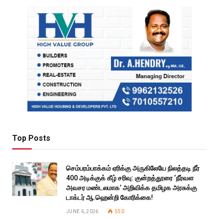
Top Posts
செம்பரம்பாக்கம் ஏரிக்கு அருகிலேயே நிலத்தடி நீர்
400 அடிக்குக் கீழ் சரிவு: குன்றத்தூரை ‘நீர்வள
அவசர மண்டலமாக’ அறிவிக்க தமிழக அரசுக்கு
டாக்டர் ஆ.ஹென்றி கோரிக்கை!
JUNE 6, 2026
550