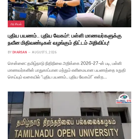
அரசியல்
புதிய பயணம்.. புதிய வேகம்!: பள்ளி மாணவர்களுக்கு
நவீன மிதிவண்டிகள் வழங்கும் திட்டம் அறிவிப்பு!
BY
DHARSAN
AUGUST 5, 2026
சென்னை: தமிழ்நாடு நிதிநிலை அறிக்கை 2026-27-ன் படி, பள்ளி
மாணவர்களின் பாதுகாப்பான மற்றும் எளிமையான பயணத்தை உறுதி
செய்யும் வகையில் “புதிய பயணம்.. புதிய வேகம்!” என்ற…