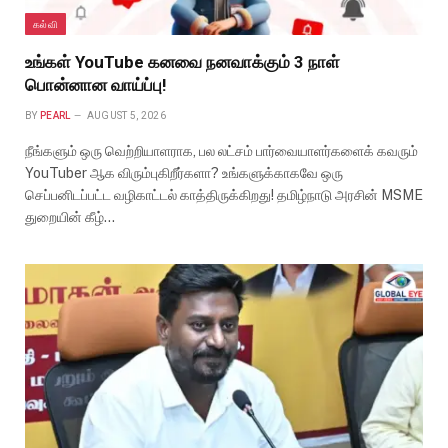
கல்வி
உங்கள் YouTube கனவை நனவாக்கும் 3 நாள்
பொன்னான வாய்ப்பு!
BY
PEARL
AUGUST 5, 2026
நீங்களும் ஒரு வெற்றியாளராக, பல லட்சம் பார்வையாளர்களைக் கவரும்
YouTuber ஆக விரும்புகிறீர்களா? உங்களுக்காகவே ஒரு
செப்பனிடப்பட்ட வழிகாட்டல் காத்திருக்கிறது! தமிழ்நாடு அரசின் MSME
துறையின் கீழ்…