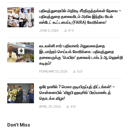
பதிவுத்துறையில் அதிரடி சீர்திருத்தங்கள் தேவை –
பதிவுத்துறை தலைவரிடம் அகில இந்திய ரியல்
எஸ்டேட் கூட்டமைப்பு (FAIRA) கோரிக்கை!
JUNE 5, 2026
479
வடவள்ளி சார்-பதிவாளர் அலுவலகத்தை
இடமாற்றம் செய்யக் கோரிக்கை: பதிவுத்துறை
தலைவருக்கு ‘பெயிரா’ தலைவர் டாக்டர் ஆ.ஹென்றி
கடிதம்!
FEBRUARY 23, 2026
323
ஒரே நாளில் 7 மெகா குடியிருப்புத் திட்டங்கள்! –
சென்னையில் ‘விஐபி ஹவுசிங்’ பிரம்மாண்டத்
தொடக்க விழா!
APRIL 29, 2026
314
Don't Miss