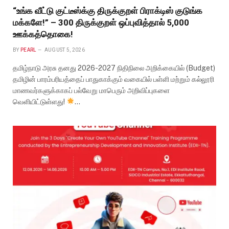
“உங்க வீட்டு குட்டீஸ்க்கு திருக்குறள் பிராக்டிஸ் குடுங்க
மக்களே!” – 300 திருக்குறள் ஒப்புவித்தால் ₹5,000
ஊக்கத்தொகை!
BY
PEARL
AUGUST 5, 2026
தமிழ்நாடு அரசு தனது 2026-2027 நிதிநிலை அறிக்கையில் (Budget)
தமிழின் பாரம்பரியத்தைப் பாதுகாக்கும் வகையில் பள்ளி மற்றும் கல்லூரி
மாணவர்களுக்காகப் பல்வேறு மாபெரும் அறிவிப்புகளை
வெளியிட்டுள்ளது!
…