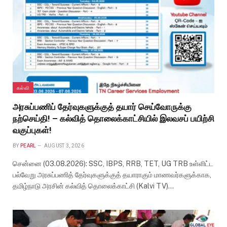
கல்வி
அரசுப்பணிப் தேர்வுகளுக்குத் தயார் செய்வோருக்கு
நற்செய்தி! – கல்வித் தொலைக்காட்சியில் இலவசப் பயிற்சி
வகுப்புகள்!
BY
PEARL
AUGUST 3, 2026
சென்னை (03.08.2026): SSC, IBPS, RRB, TET, UG TRB உள்ளிட்ட
பல்வேறு அரசுப்பணித் தேர்வுகளுக்குத் தயாராகும் மாணவர்களுக்காக,
தமிழ்நாடு அரசின் கல்வித் தொலைக்காட்சி (Kalvi TV)…