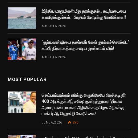
இந்திய மாலுமிகள் மீது தாக்குதல்.. கடற்படையை
களமிறக்குங்கள்.. பிரதமர் மோடிக்கு கோரிக்கை!!
AUGUST 6, 2026
‘சூர்யவன்ஷியை தண்ணீர் கேன் தூக்கச்சொல்லி..’
கம்பீர் நிர்வாகத்தை சாடிய முன்னாள் வீரர்!
AUGUST 6, 2026
MOST POPULAR
செம்பரம்பாக்கம் ஏரிக்கு அருகிலேயே நிலத்தடி நீர்
400 அடிக்குக் கீழ் சரிவு: குன்றத்தூரை ‘நீர்வள
அவசர மண்டலமாக’ அறிவிக்க தமிழக அரசுக்கு
டாக்டர் ஆ.ஹென்றி கோரிக்கை!
JUNE 6, 2026
550