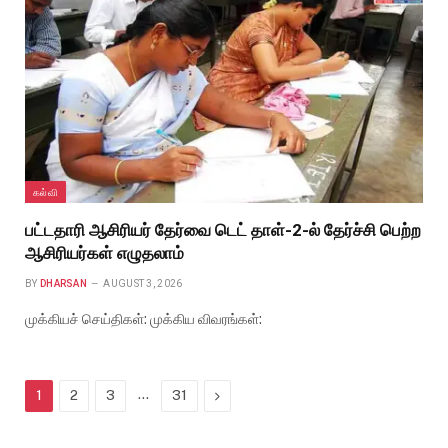
கல்வி
பட்​ட​தாரி ஆசிரியர் தேர்வை டெட் தாள்​-2-ல் தேர்ச்சி பெற்ற
ஆசிரியர்கள் எழுதலாம்
BY
DHARSAN
AUGUST 3, 2026
முக்கியச் செய்திகள்: முக்கிய விவரங்கள்:
…
Next
1
2
3
31